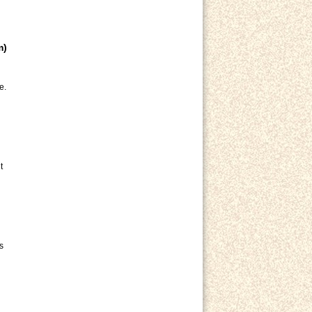
m)
e.
t
s