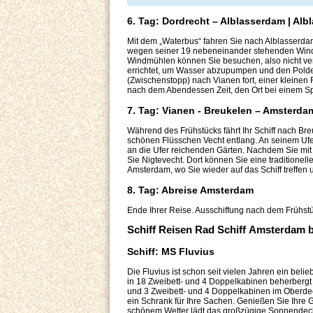
6. Tag: Dordrecht – Alblasserdam | Al
Mit dem „Waterbus“ fahren Sie nach Alblasserdam
wegen seiner 19 nebeneinander stehenden Wind
Windmühlen können Sie besuchen, also nicht ve
errichtet, um Wasser abzupumpen und den Polde
(Zwischenstopp) nach Vianen fort, einer kleinen 
nach dem Abendessen Zeit, den Ort bei einem S
7. Tag: Vianen - Breukelen – Amsterdam
Während des Frühstücks fährt Ihr Schiff nach Br
schönen Flüsschen Vecht entlang. An seinem Ufe
an die Ufer reichenden Gärten. Nachdem Sie mit
Sie Nigtevecht. Dort können Sie eine traditionel
Amsterdam, wo Sie wieder auf das Schiff treffen
8. Tag: Abreise Amsterdam
Ende Ihrer Reise. Ausschiffung nach dem Frühstü
Schiff Reisen Rad Schiff Amsterdam
Schiff: MS Fluvius
Die Fluvius ist schon seit vielen Jahren ein beli
in 18 Zweibett- und 4 Doppelkabinen beherbergt
und 3 Zweibett- und 4 Doppelkabinen im Oberdec
ein Schrank für Ihre Sachen. Genießen Sie Ihre
schönem Wetter lädt das großzügige Sonnendeck 