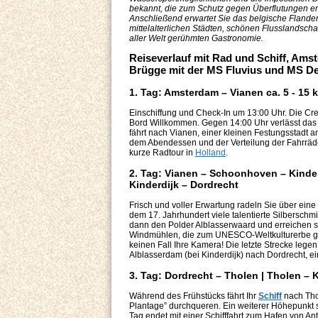
bekannt, die zum Schutz gegen Überflutungen e
Anschließend erwartet Sie das belgische Flander
mittelalterlichen Städten, schönen Flusslandscha
aller Welt gerühmten Gastronomie.
Reiseverlauf mit Rad und Schiff, Ams
Brügge mit der MS Fluvius und MS De
1. Tag: Amsterdam – Vianen ca. 5 - 15 
Einschiffung und Check-In um 13:00 Uhr. Die Cre
Bord Willkommen. Gegen 14:00 Uhr verlässt das
fährt nach Vianen, einer kleinen Festungsstadt a
dem Abendessen und der Verteilung der Fahrräder
kurze Radtour in
Holland
.
2. Tag: Vianen – Schoonhoven – Kinderd
Kinderdijk – Dordrecht
Frisch und voller Erwartung radeln Sie über ein
dem 17. Jahrhundert viele talentierte Silbersch
dann den Polder Alblasserwaard und erreichen sch
Windmühlen, die zum UNESCO-Weltkulturerbe geh
keinen Fall Ihre Kamera! Die letzte Strecke lege
Alblasserdam (bei Kinderdijk) nach Dordrecht, ei
3. Tag:
Dordrecht – Tholen | Tholen – 
Während des Frühstücks fährt Ihr
Schiff
nach Tho
Plantage” durchqueren. Ein weiterer Höhepunkt 
Tag endet mit einer Schifffahrt zum Hafen von An