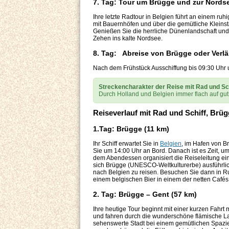
7. Tag: Tour um Brügge und zur Nordse
Ihre letzte Radtour in Belgien führt an einem ruh
mit Bauernhöfen und über die gemütliche Kleinst
Genießen Sie die herrliche Dünenlandschaft und e
Zehen ins kalte Nordsee.
8. Tag: Abreise von Brügge oder Verl
Nach dem Frühstück Ausschiffung bis 09:30 Uhr u
Streckencharakter der Reise mit Rad und Sc
Durch Holland und Belgien immer flach auf g
Reiseverlauf mit Rad und Schiff, Brü
1.Tag: Brügge (11 km)
Ihr Schiff erwartet Sie in
Belgien
, im Hafen von B
Sie um 14:00 Uhr an Bord. Danach ist es Zeit, u
dem Abendessen organisiert die Reiseleitung ei
sich Brügge (UNESCO-Weltkulturerbe) ausführlic
nach Belgien zu reisen. Besuchen Sie dann in Ru
einem belgischen Bier in einem der netten Cafés
2. Tag: Brügge – Gent (57 km)
Ihre heutige Tour beginnt mit einer kurzen Fahrt
und fahren durch die wunderschöne flämische L
sehenswerte Stadt bei einem gemütlichen Spazie