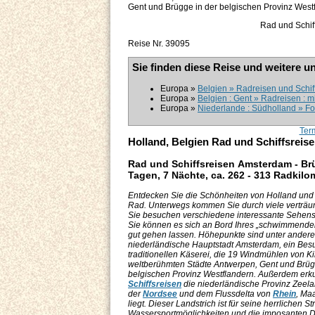
Gent und Brügge in der belgischen Provinz West
Rad und Schif
Reise Nr. 39095
Sie finden diese Reise und weitere u
Europa »
Belgien » Radreisen und Schif
Europa »
Belgien : Gent » Radreisen : m
Europa »
Niederlande : Südholland » Fo
Ter
Holland, Belgien Rad und Schiffsreis
Rad und Schiffsreisen Amsterdam - Br
Tagen, 7 Nächte, ca. 262 - 313 Radkilo
Entdecken Sie die Schönheiten von Holland und
Rad. Unterwegs kommen Sie durch viele verträum
Sie besuchen verschiedene interessante Sehen
Sie können es sich an Bord Ihres „schwimmenden 
gut gehen lassen. Höhepunkte sind unter ander
niederländische Hauptstadt Amsterdam, ein Besu
traditionellen Käserei, die 19 Windmühlen von Ki
weltberühmten Städte Antwerpen, Gent und Brüg
belgischen Provinz Westflandern. Außerdem erk
Schiffsreisen
die niederländische Provinz Zeela
der
Nordsee
und dem Flussdelta von
Rhein
, Ma
liegt. Dieser Landstrich ist für seine herrlichen St
Wassersportmöglichkeiten und die imposanten 