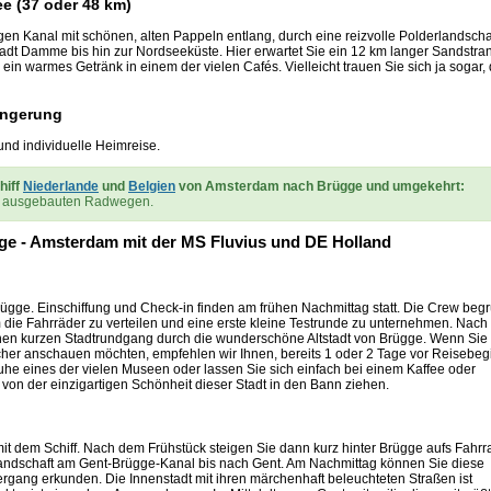
e (37 oder 48 km)
igen Kanal mit schönen, alten Pappeln entlang, durch eine reizvolle Polderlandscha
adt Damme bis hin zur Nordseeküste. Hier erwartet Sie ein 12 km langer Sandstra
in warmes Getränk in einem der vielen Cafés. Vielleicht trauen Sie sich ja sogar, 
ängerung
nd individuelle Heimreise.
hiff
Niederlande
und
Belgien
von Amsterdam nach Brügge und umgekehrt:
ut ausgebauten Radwegen.
gge - Amsterdam mit der MS Fluvius und DE Holland
rügge. Einschiffung und Check-in finden am frühen Nachmittag statt. Die Crew begr
m die Fahrräder zu verteilen und eine erste kleine Testrunde zu unternehmen. Nach
nen kurzen Stadtrundgang durch die wunderschöne Altstadt von Brügge. Wenn Sie
her anschauen möchten, empfehlen wir Ihnen, bereits 1 oder 2 Tage vor Reisebeg
he eines der vielen Museen oder lassen Sie sich einfach bei einem Kaffee oder
 von der einzigartigen Schönheit dieser Stadt in den Bann ziehen.
 mit dem Schiff. Nach dem Frühstück steigen Sie dann kurz hinter Brügge aufs Fahrr
andschaft am Gent-Brügge-Kanal bis nach Gent. Am Nachmittag können Sie diese
rgang erkunden. Die Innenstadt mit ihren märchenhaft beleuchteten Straßen ist