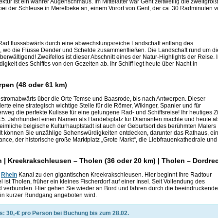
ktur ist ein wahrer Augenschmaus. Im Mittelalter war Gent zeitweilig die zweitgröß
ht bei der Schleuse in Merelbeke an, einem Vorort von Gent, der ca. 30 Radminuten 
Rad flussabwärts durch eine abwechslungsreiche Landschaft entlang des
 wo die Flüsse Dender und Schelde zusammenfließen. Die Landschaft rund um di
erwältigend! Zweifellos ist dieser Abschnitt eines der Natur-Highlights der Reise. 
keit des Schiffes von den Gezeiten ab. Ihr Schiff legt heute über Nacht in
pen (48 oder 61 km)
r stromabwärts über die Orte Temse und Baasrode, bis nach Antwerpen. Dieser
rte eine strategisch wichtige Stelle für die Römer, Wikinger, Spanier und für
eg die perfekte Kulisse für eine gelungene Rad- und Schiffsreise! Ihr heutiges Zi
im 15. Jahrhundert einen Namen als Handelsplatz für Diamanten machte und heute al
eimliche belgische Kulturhauptstadt ist auch der Geburtsort des berühmten Malers
adt können Sie unzählige Sehenswürdigkeiten entdecken, darunter das Rathaus, ei
nce, der historische große Marktplatz „Grote Markt“, die Liebfrauenkathedrale und
| Kreekrakschleusen – Tholen (36 oder 20 km) | Tholen – Dordre
-
Rhein
Kanal zu den gigantischen Kreekrakschleusen. Hier beginnt Ihre Radtour
ist Tholen, früher ein kleines Fischerdorf auf einer Insel. Seit Vollendung des
and verbunden. Hier gehen Sie wieder an Bord und fahren durch die beeindruckend
in kurzer Rundgang angeboten wird.
s: 30
,-€ pro Person bei Buchung bis zum 28.02.