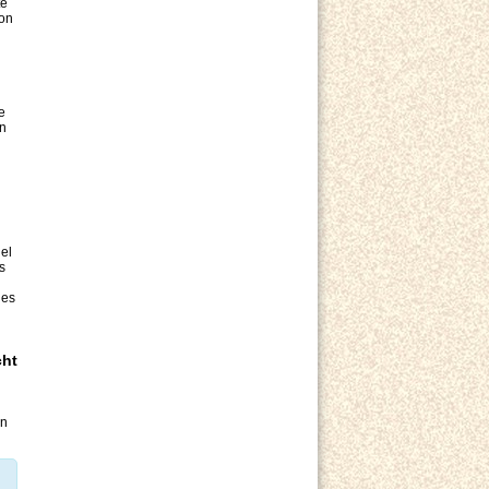
te
von
e
In
el
s
nes
cht
en