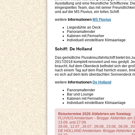
Ausstattung und eine freundliche Schiffscrew. Di
eingespieltes Team, das mit seiner Freundlichkei
und auf die MS Fluvius, ein tolles Schiff.
weitere
Informationen
MS Fluvius
Liegestühle an Deck
Panoramafenster
Kabinen mit Fernseher
Individuell einstellbare Klimaanlage
Schiff: De Holland
Das gemütliche Flusskreuzfahrtschiff bietet bis
2017/2018 komplett renoviert und neu gestylt. Je
braucht. Auf dem Oberdeck befindet sich der gr
nach einem Tag auf dem Rad herrlich essen, trin
es sich auf dem teils überdachten Sonnendeck 
weitere
Informationen
De Holland
Panoramafenster
Bar und Lounge
Kabinen mit Fernseher
Individuell einstellbare Klimaanlage
Reisetermine 2026 Abfahrten am Sonntag:
FLUVIUS Amsterdam – Brügge: Abfahrten am
1
13.09. und 27.09.
F
28.06., 12.07., 26.07., 09.08., 23.08., 06.09., 2
DE HOLLAND Amsterdam- Brügge:Abfahrten am 03.0