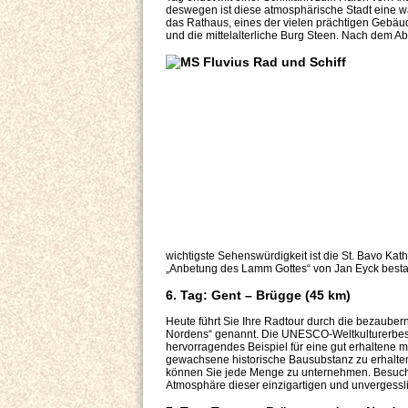
deswegen ist diese atmosphärische Stadt eine w
das Rathaus, eines der vielen prächtigen Gebäud
und die mittelalterliche Burg Steen. Nach dem A
wichtigste Sehenswürdigkeit ist die St. Bavo Kath
„Anbetung des Lamm Gottes“ von Jan Eyck best
6. Tag: Gent – Brügge (45 km)
Heute führt Sie Ihre Radtour durch die bezaube
Nordens“ genannt. Die UNESCO-Weltkulturerbestad
hervorragendes Beispiel für eine gut erhaltene m
gewachsene historische Bausubstanz zu erhalten,
können Sie jede Menge zu unternehmen. Besuche
Atmosphäre dieser einzigartigen und unvergessli