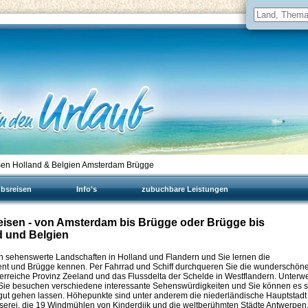
isen Holland & Belgien Amsterdam Brügge
ubsreisen
Info's
zubuchbare Leistungen
reisen - von Amsterdam bis Brügge oder Brügge bis
d und Belgien
ch sehenswerte Landschaften in Holland und Flandern und Sie lernen die
nt und Brügge kennen. Per Fahrrad und Schiff durchqueren Sie die wunderschöne
erreiche Provinz Zeeland und das Flussdelta der Schelde in Westflandern. Unterw
 Sie besuchen verschiedene interessante Sehenswürdigkeiten und Sie können es s
 gut gehen lassen. Höhepunkte sind unter anderem die niederländische Hauptstadt
äserei, die 19 Windmühlen von Kinderdijk und die weltberühmten Städte Antwerpen