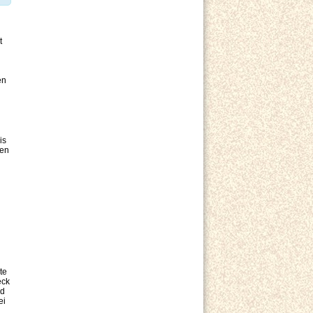
t
en
is
hen
te
eck
nd
ei