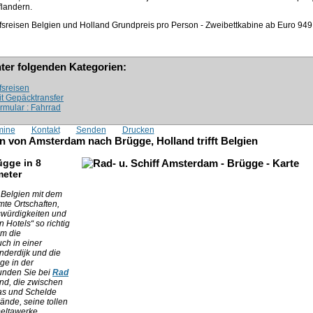
flandern.
fsreisen Belgien und Holland Grundpreis pro Person - Zweibettkabine ab Euro
949
nter folgenden Kategorien:
fsreisen
it Gepäcktransfer
rmular : Fahrrad
mine
Kontakt
Senden
Drucken
en von Amsterdam nach Brügge, Holland trifft Belgien
ügge in 8
meter
 Belgien mit dem
te Ortschaften,
swürdigkeiten und
Hotels“ so richtig
em die
ch in einer
nderdijk und die
ge in der
unden Sie bei
Rad
nd, die zwischen
as und Schelde
rände, seine tollen
Deltawerke