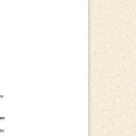
he
pen
Ihr