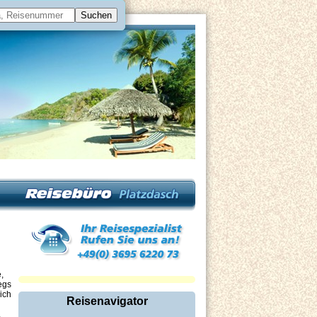
,
egs
ich
Reisenavigator
,