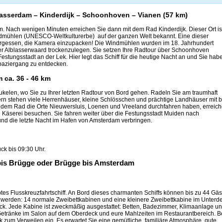
blasserdam – Kinderdijk – Schoonhoven – Vianen (57 km)
. Nach wenigen Minuten erreichen Sie dann mit dem Rad Kinderdijk. Dieser Ort is
mühlen (UNESCO-Weltkulturerbe) auf der ganzen Welt bekannt. Eine dieser
rgessen, die Kamera einzupacken! Die Windmühlen wurden im 18. Jahrhundert
r Alblasserwaard trockenzulegen. Sie setzen Ihre Radtour über Schoonhoven
Festungsstadt an der Lek. Hier legt das Schiff für die heutige Nacht an und Sie hab
paziergang zu entdecken.
 ca. 36 - 46 km
eukelen, wo Sie zu Ihrer letzten Radtour von Bord gehen. Radeln Sie am traumhaft
rn stehen viele Herrenhäuser, kleine Schlösschen und prächtige Landhäuser mit b
 dem Rad die Orte Nieuwersluis, Loenen und Vreeland durchfahren haben, erreic
le Käserei besuchen. Sie fahren weiter über die Festungsstadt Muiden nach
 und die letzte Nacht im Hafen von Amsterdam verbringen.
ck bis 09:30 Uhr.
 bis Brügge oder Brügge bis Amsterdam
ebtes Flusskreuzfahrtschiff. An Bord dieses charmanten Schiffs können bis zu 44 Gäs
 werden: 14 normale Zweibettkabinen und eine kleinere Zweibettkabine im Unterd
k. Jede Kabine ist zweckmäßig ausgestattet: Betten, Badezimmer, Klimaanlage u
 Getränke im Salon auf dem Oberdeck und eure Mahlzeiten im Restaurantbereich. B
zum Verweilen ein. Es erwartet Sie eine gemütliche, familiäre Atmosphäre, gute