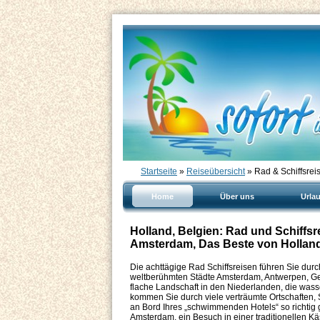
Startseite
»
Reiseübersicht
» Rad & Schiffsre
Home
Über uns
Urla
Holland, Belgien: Rad und Schiffs
Amsterdam, Das Beste von Hollan
Die achttägige Rad Schiffsreisen führen Sie dur
weltberühmten Städte Amsterdam, Antwerpen, Ge
flache Landschaft in den Niederlanden, die wass
kommen Sie durch viele verträumte Ortschaften,
an Bord Ihres „schwimmenden Hotels“ so richtig
Amsterdam, ein Besuch in einer traditionellen K