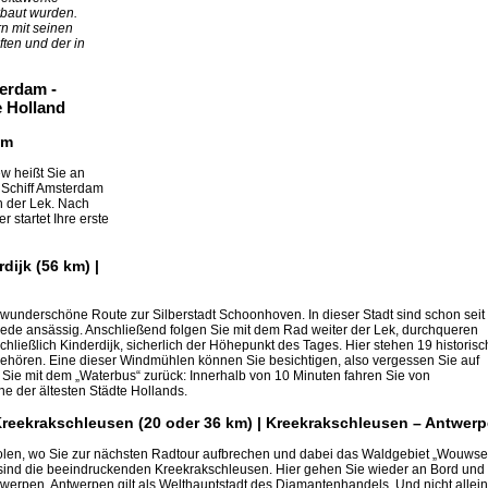
rbaut wurden.
n mit seinen
ften und der in
terdam -
 Holland
km
w heißt Sie an
 Schiff Amsterdam
n der Lek. Nach
 startet Ihre erste
ijk (56 km) |
e wunderschöne Route zur Silberstadt Schoonhoven. In dieser Stadt sind schon seit
miede ansässig. Anschließend folgen Sie mit dem Rad weiter der Lek, durchqueren
ließlich Kinderdijk, sicherlich der Höhepunkt des Tages. Hier stehen 19 historisc
ören. Eine dieser Windmühlen können Sie besichtigen, also vergessen Sie auf
n Sie mit dem „Waterbus“ zurück: Innerhalb von 10 Minuten fahren Sie von
ne der ältesten Städte Hollands.
Kreekrakschleusen (20 oder 36 km) | Kreekrakschleusen – Antwer
len, wo Sie zur nächsten Radtour aufbrechen und dabei das Waldgebiet „Wouwse
sind die beeindruckenden Kreekrakschleusen. Hier gehen Sie wieder an Bord und 
twerpen. Antwerpen gilt als Welthauptstadt des Diamantenhandels. Und nicht allein