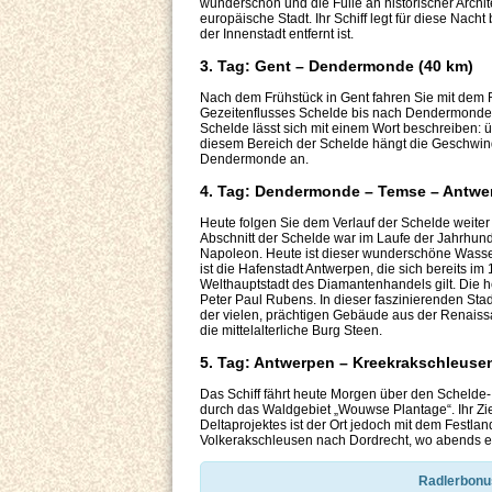
wunderschön und die Fülle an historischer Archite
europäische Stadt. Ihr Schiff legt für diese Nac
der Innenstadt entfernt ist.
3. Tag: Gent – Dendermonde (40 km)
Nach dem Frühstück in Gent fahren Sie mit dem 
Gezeitenflusses Schelde bis nach Dendermonde,
Schelde lässt sich mit einem Wort beschreiben: üb
diesem Bereich der Schelde hängt die Geschwindig
Dendermonde an.
4. Tag: Dendermonde – Temse – Antwer
Heute folgen Sie dem Verlauf der Schelde weite
Abschnitt der Schelde war im Laufe der Jahrhunde
Napoleon. Heute ist dieser wunderschöne Wasserw
ist die Hafenstadt Antwerpen, die sich bereits 
Welthauptstadt des Diamantenhandels gilt. Die h
Peter Paul Rubens. In dieser faszinierenden St
der vielen, prächtigen Gebäude aus der Renaissa
die mittelalterliche Burg Steen.
5. Tag:
Antwerpen – Kreekrakschleusen 
Das Schiff fährt heute Morgen über den Schelde
durch das Waldgebiet „Wouwse Plantage“. Ihr Ziel 
Deltaprojektes ist der Ort jedoch mit dem Festl
Volkerakschleusen nach Dordrecht, wo abends e
Radlerbonu