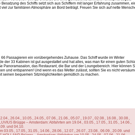
e Besatzung des Schiffs setzt sich aus Schiffern mit langer Erfahrung zusammen, ei
t viel zur familiären Atmosphäre an Bord beiträgt. Freuen Sie sich auf nette Mensc
 zu 66 Passagieren ein vorübergehendes Zuhause. Das Schiff wurde im Winter
de der 33 Kabinen ist gut ausgestattet und hat alles, was man für einen guten Schla
oße Panoramasalon, das Restaurant, die Bar und der Loungebereich. Hier können S
ken und entspannen! Und wenn es das Wetter zulässt, sollten Sie es nicht versäum
mit seinen bequemen Sitzmöglichkeiten gemütlich zu machen.
2.04., 26.04., 10.05., 24.05., 07.06., 21.06., 05.07., 19.07., 02.08., 16.08., 30.08.,
LUVIUS Brügge – Amsterdam: Abfahrten am 19.04., 03.05., 17.05., 31.05., 14.06.,
0.09. und 04.10.
5., 17.05., 31.05., 14.06., 28.06., 12.07., 26.07., 23.08., 06.09., 20.09. und