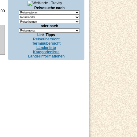
Reisesuche nach
.00
oder nach
Link Tipps
Reiseübersicht
Terminübersicht
Länderliste
Kategorienliste
Länderinformationen