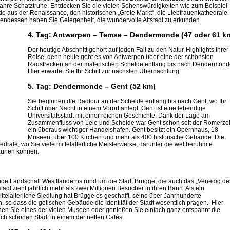
ahre Schatztruhe. Entdecken Sie die vielen Sehenswürdigkeiten wie zum Beispiel
e aus der Renaissance, den historischen „Grote Markt“, die Liebfrauenkathedrale
bendessen haben Sie Gelegenheit, die wundervolle Altstadt zu erkunden.
4. Tag: Antwerpen – Temse – Dendermonde (47 oder 61 k
Der heutige Abschnitt gehört auf jeden Fall zu den Natur-Highlights Ihrer
Reise, denn heute geht es von Antwerpen über eine der schönsten
Radstrecken an der malerischen Schelde entlang bis nach Dendermond
Hier erwartet Sie Ihr Schiff zur nächsten Übernachtung.
5. Tag:
Dendermonde – Gent (52 km)
Sie beginnen die Radtour an der Schelde entlang bis nach Gent, wo Ihr
Schiff über Nacht in einem Vorort anlegt. Gent ist eine lebendige
Universitätsstadt mit einer reichen Geschichte. Dank der Lage am
Zusammenfluss von Leie und Schelde war Gent schon seit der Römerzei
ein überaus wichtiger Handelshafen. Gent besitzt ein Opernhaus, 18
Museen, über 100 Kirchen und mehr als 400 historische Gebäude. Die
edrale, wo Sie viele mittelalterliche Meisterwerke, darunter die weltberühmte
aunen können.
rnde Landschaft Westflanderns rund um die Stadt Brügge, die auch das „Venedig de
t zieht jährlich mehr als zwei Millionen Besucher in ihren Bann. Als ein
ittelalterliche Siedlung hat Brügge es geschafft, seine über Jahrhunderte
 so dass die gotischen Gebäude die Identität der Stadt wesentlich prägen. Hier
n Sie eines der vielen Museen oder genießen Sie einfach ganz entspannt die
ch schönen Stadt in einem der netten Cafés.