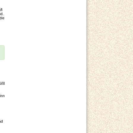
ft
nd.
die
üßt
inn
ad