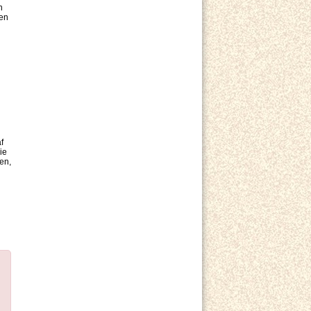
n
hen
f
ie
en,