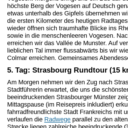
höchste Berg der Vogesen auf Deutsch gen
etwas unterhalb des Gipfels übernehmen wir
die ersten Kilometer des heutigen Radtage
wieder öffnen sich traumhafte Blicke ins Rh
sowie in die menschenleeren Vogesen. Nac
erreichen wir das Vallée de Munster. Auf v
lieblichen Tal immer flussabwärts bis wir w
Colmar erreichen. Gemeinsames Abendess
5. Tag: Strasbourg Rundtour (15 
Am Morgen nehmen wir den Zug nach Strasb
Stadtführerin erwartet, die uns die schönst
beeindruckenden Strasbourger Münster zei
Mittagspause (im Reisepreis inkludiert) erk
fahrradfreundlichste Stadt Frankreichs mit
verlaufen die
Radwege
parallel zu den alte
Strecke liegen zahlreiche beeindruckende 