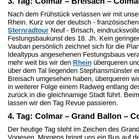
3. Tag: Colmar – Breisach – Colma
Nach dem Frühstück verlassen wir mit uns
Rhein. Kurz vor der deutsch - französischen
Sternradtour
Neuf - Brisach, eindrucksvoll
Festungsbaukunst des 18. Jh. Kein geringer
Vauban persönlich zeichnet sich für die Pla
Idealtypus angesehenen Festungsbaus verant
mehr weit bis wir den
Rhein
überqueren und
über dem Tal liegenden Stephansmünster er
Breisach umgesehen haben, überqueren wi
in weiterer Folge einem Radweg entlang de
zurück in die gleichnamige Stadt führt. 
lassen wir den Tag Revue passieren.
4. Tag: Colmar – Grand Ballon – C
Der heutige Tag steht im Zeichen des Grand
Vogesen. Morgens bringt uns ein Bus auf d