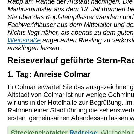
Rapp am Rande der Altstadt nächtigen. Die S
Martinsmünster aus dem 13. Jahrhundert bek
Sie über das Kopfsteinpflaster wandern und
Fachwerkhäuser aus dem Mittelalter und d
Nichts liegt näher, als abends zu dem gute
Weinstraße
angebauten Riesling zu verkost
ausklingen lassen.
Reiseverlauf geführte Stern-Ra
1. Tag: Anreise Colmar
In Colmar erwartet Sie das ausgezeichnet g
Altstadt von Colmar ist nur wenige Gehminut
wir uns in der Hotelhalle zur Begrüßung. I
Rahmen einer Stadtführung die sehenswerte
ersten gemeinsamen Abendessen lassen wi
Streckencharakter
Radreise
: Wir radeln