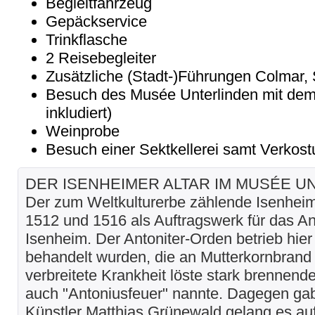
Begleitfahrzeug
Gepäckservice
Trinkflasche
2 Reisebegleiter
Zusätzliche (Stadt-)Führungen Colmar,
Besuch des Musée Unterlinden mit dem 
inkludiert)
Weinprobe
Besuch einer Sektkellerei samt Verkos
DER ISENHEIMER ALTAR IM MUSÉE U
Der zum Weltkulturerbe zählende Isenheim
1512 und 1516 als Auftragswerk für das An
Isenheim. Der Antoniter-Orden betrieb hie
behandelt wurden, die an Mutterkornbrand li
verbreitete Krankheit löste stark brennen
auch "Antoniusfeuer" nannte. Dagegen gab
Künstler Matthias Grünewald gelang es au