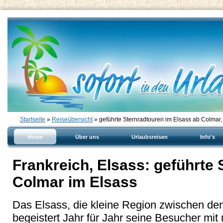
Startseite
»
Reiseübersicht
» geführte Sternradtouren im Elsass ab Colmar,
Home
Über uns
Urlaubsreisen
Info's
Frankreich, Elsass: geführte 
Colmar im Elsass
Das Elsass, die kleine Region zwischen d
begeistert Jahr für Jahr seine Besucher mi