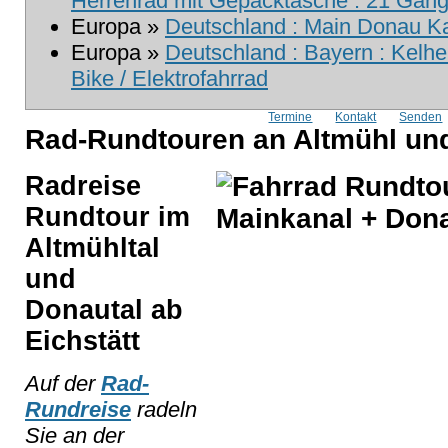
Herrenrad mit Gepäcktasche : 21 Gang 
Europa »
Deutschland : Main Donau Kan
Europa »
Deutschland : Bayern : Kelhe
Bike / Elektrofahrrad
Termine
Kontakt
Senden
Rad-Rundtouren an Altmühl und
Radreise
Rundtour im
Altmühltal
und
Donautal ab
Eichstätt
Auf der
Rad-
Rundreise
radeln
Sie an der