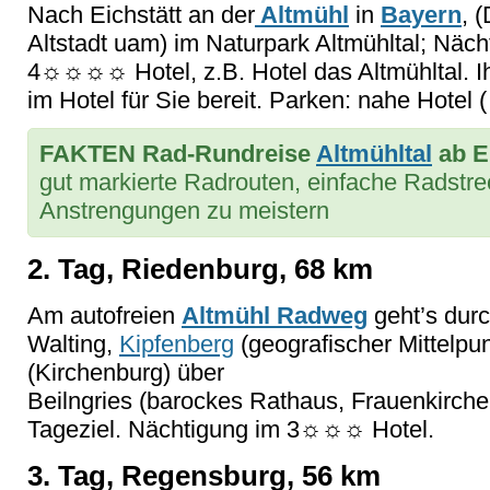
Nach Eichstätt an der
Altmühl
in
Bayern
, 
Altstadt uam) im Naturpark Altmühltal; Nä
4☼☼☼☼ Hotel, z.B. Hotel das Altmühltal. Ihr
im Hotel für Sie bereit. Parken: nahe Hotel (
FAKTEN Rad-Rundreise
Altmühltal
ab E
gut markierte Radrouten, einfache Radstr
Anstrengungen zu meistern
2. Tag, Riedenburg, 68 km
Am autofreien
Altmühl Radweg
geht’s durc
Walting,
Kipfenberg
(geografischer Mittelpu
(Kirchenburg) über
Beilngries (barockes Rathaus, Frauenkirche
Tageziel. Nächtigung im 3☼☼☼ Hotel.
3. Tag, Regensburg, 56 km