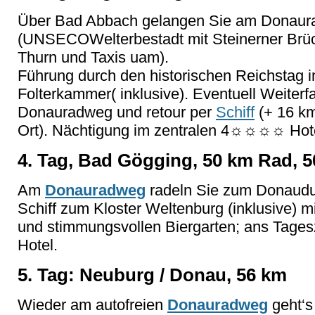
Über Bad Abbach gelangen Sie am Donau
(UNSECOWelterbestadt mit Steinerner Brüc
Thurn und Taxis uam).
Führung durch den historischen Reichstag i
Folterkammer( inklusive). Eventuell Weiterf
Donauradweg und retour per
Schiff
(+ 16 km,
Ort). Nächtigung im zentralen 4☼☼☼☼ Hote
4. Tag, Bad Gögging, 50 km Rad, 5
Am
Donauradweg
radeln Sie zum Donaudu
Schiff zum Kloster Weltenburg (inklusive) mi
und stimmungsvollen Biergarten; ans Tag
Hotel.
5. Tag: Neuburg / Donau, 56 km
Wieder am autofreien
Donauradweg
geht‘s