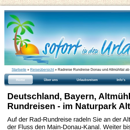
Startseite
»
Reiseübersicht
» Radreise Rundreise Donau und Altmühltal ab 
Home
Über uns
Urlaubsreisen
Info's
Deutschland, Bayern, Altmüh
Rundreisen - im Naturpark Al
Auf der Rad-Rundreise radeln Sie an der Altm
der Fluss den Main-Donau-Kanal. Weiter bis