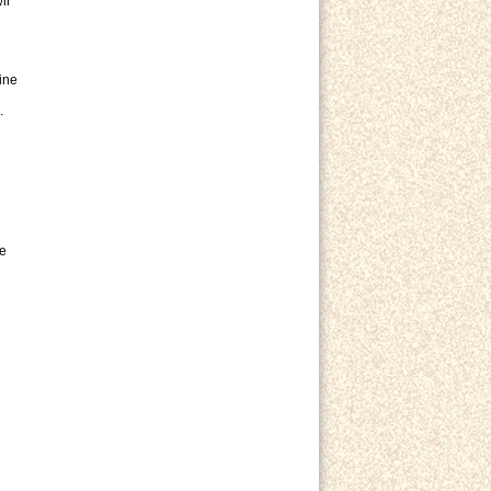
ir
ine
.
se