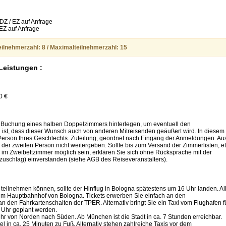
DZ / EZ auf Anfrage
 EZ auf Anfrage
ilnehmerzahl: 8 / Maximalteilnehmerzahl: 15
 Leistungen :
0 €
Buchung eines halben Doppelzimmers hinterlegen, um eventuell den
ist, dass dieser Wunsch auch von anderen Mitreisenden geäußert wird. In diesem
er Person Ihres Geschlechts. Zuteilung, geordnet nach Eingang der Anmeldungen. Au
der zweiten Person nicht weitergeben. Sollte bis zum Versand der Zimmerlisten, e
g im Zweibettzimmer möglich sein, erklären Sie sich ohne Rücksprache mit der
uschlag) einverstanden (siehe AGB des Reiseveranstalters).
eilnehmen können, sollte der Hinflug in Bologna spätestens um 16 Uhr landen. Al
zum Hauptbahnhof von Bologna. Tickets erwerben Sie einfach an den
 den Fahrkartenschalten der TPER. Alternativ bringt Sie ein Taxi vom Flughafen f
5 Uhr geplant werden.
r von Norden nach Süden. Ab München ist die Stadt in ca. 7 Stunden erreichbar.
 in ca. 25 Minuten zu Fuß. Alternativ stehen zahlreiche Taxis vor dem