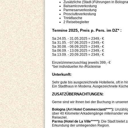
Zusätzliche (Stadt-)Führungen in Bologn
Balsamicoverkostung
Parmesanverkostung
Prosciuttoverkostung
Trinkflasche
2 Reisebegleiter
Termine 2025, Preis p. Pers. im DZ* :
Sa 24.05. - 31.05.2025 = 2349,- €
Sa 31.05. - 07.06.2025 = 2349,- €
Sa 30.08. - 06.09.2025 = 2349,- €
Sa 06.09. - 13.09.2025 = 2349,- €
Sa 13.09. - 20.09.2025 = 2349,- €
Einzelzimmerzuschlag jeweils 399,- €
*bei individueller An-/Rückreise
Unterkunft:
Sehr gute bis ausgezeichnete Hotellerie, oft in 
Ein Stadthaus in Modena. Ausgezeichnete Küchen
ZUSATZÜBERNACHTUNGEN:
Gerne sind wir Ihnen bei der Buchung in unseren 
Bologna (Art Hotel Commercianti****):
Unzählig
über 40 Kilometer Arkadengänge miteinander ve
Reiseziel.
Parma (Hotel de La Ville*****):
Die Stadt bietet 
Erkundung der umliegenden Region.