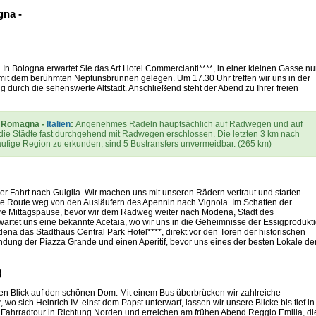
gna -
. In Bologna erwartet Sie das Art Hotel Commercianti****, in einer kleinen Gasse nu
mit dem berühmten Neptunsbrunnen gelegen. Um 17.30 Uhr treffen wir uns in der
urch die sehenswerte Altstadt. Anschließend steht der Abend zu Ihrer freien
a Romagna -
Italien
:
Angenehmes Radeln hauptsächlich auf Radwegen und auf
die Städte fast durchgehend mit Radwegen erschlossen. Die letzten 3 km nach
ufige Region zu erkunden, sind 5 Bustransfers unvermeidbar. (265 km)
er Fahrt nach Guiglia. Wir machen uns mit unseren Rädern vertraut und starten
sere Route weg von den Ausläufern des Apennin nach Vignola. Im Schatten der
re Mittagspause, bevor wir dem Radweg weiter nach Modena, Stadt des
wartet uns eine bekannte Acetaia, wo wir uns in die Geheimnisse der Essigprodukt
ena das Stadthaus Central Park Hotel****, direkt vor den Toren der historischen
kundung der Piazza Grande und einen Aperitif, bevor uns eines der besten Lokale de
)
en Blick auf den schönen Dom. Mit einem Bus überbrücken wir zahlreiche
o sich Heinrich IV. einst dem Papst unterwarf, lassen wir unsere Blicke bis tief in
 Fahrradtour in Richtung Norden und erreichen am frühen Abend Reggio Emilia, di