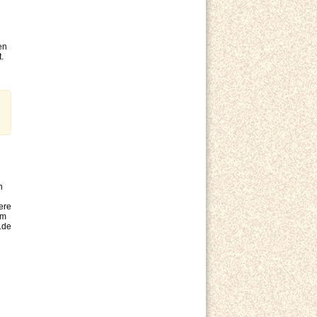
en
.
n
ere
um
.de