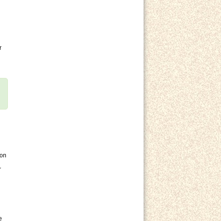
r
ion
r
e