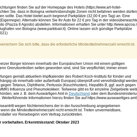
chtungen finden Sie auf der Homepage des Hotels (https://www.art-hotel-
achten Sie, dass in Bologna verkehrsberuhigte Zonen nicht befahren werden dürfen
n sollte. Das Hotel bietet auch begrenzt Parkplätze (32,00 € pro Tag) an. Eine
 (Eigenregie). Alternativ können Sie Ihr Auto für 22 € pro Tag in der videoüberwacht
 (Piazza 8 Agosto) abstellen. Informationen erhalten Sie unter http://www.apcoa.it
ughafen von Bologna (www.parktoair.it). Online lassen sich günstige Parkplätze
2021)
ersichern Sie sich bitte, dass die erforderliche Mindestteilnehmerzahl erreicht ist.
izer Bürger können innerhalb der Europäischen Union mit einem gültigen
n Grenzkontrollen selten geworden sind, sind Sie verpflichtet, immer einen
fungen gemäß aktuellem Impfkalender des Robert Koch-Instituts für Kinder und
hängig ob innerhalb oder außerhalb Europas) überprüft und vervollständigt werde
gegen Tetanus, Diphtherie, Pertussis (Keuchhusten), Hepatitis B, ggf. auch gegen
MR) Influenza und Pneumokokken. Teilweise gibt es für einzelne Zielgebiete weit
örden, wie z. B. dem Auswärtigen Amt in
Deutschland
oder dem Bundesministeri
. Weiterführende Informationen hierzu finden Sie auf https://www.auswaertiges-amt
iseantritt wegen Nichterreichens der in der Ausschreibung angegebenen
wenn die Mindestteilnehmerzahl nicht erreicht ist. Treten unvermeidbare,
talter vor Reisebeginn vom Vertrag zurücktreten.
r vorbehalten. Erkenntnisstand: Oktober 2023