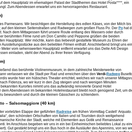
f dem Hauptplatz im ehemaligen Palast der Stadtherren das Hotel Posta****, ein
fängt. Zum Abendessen erwartet uns ein hervorragendes Restaurant.
m)
s Parmesans. Wir besichtigen die Herstellung des edlen Käses, von der Milch bis
r
auf den kleinen Seitenstraßen und Radwegen zum großen Fluss Po. Der
Po
hat d
. Nach dem Mittagessen führt unsere Route entlang des Wassers oder durch
 der berühmten Filme rund um Don Camillo und Peppone grüßen die beiden
en Hauptplatz. Wer möchte, kann das liebevoll gestaltete Museum zu Ehren der
Ausstellungsstücke aus den beliebten Filmen enthält. Anschließend bringt uns ei
Meter vom sehenswerten Hauptplatz entfernt erwartet uns das Delle Arti Design
sen einladen, steht der Abend zu Ihrer freien Verfügung.
km)
ießend das berühmte Violinenmuseum, in dem zahlreiche Meisterwerke von
 Dann verlassen wir die Stadt per Rad und erreichen über den
Verdi-
Radweg
Busett
dis wurde hier ein hübsches Theater errichtet, welches wir nach unserer Mittagsr
nach Fidenza, wo wir kurz in den Zug steigen und nach wenigen Minuten
 bekannten Kurortes nimmt uns das aufwändig renovierte Grand Hotel
r dem Abendessen im bekannten Hotelrestaurant bleibt noch genügend Zeit, um di
 zu bewundern und durch die kleinen Gässchen zu schlendern.
ato – Salsomaggiore (40 km)
er vorletzten Etappe der geführten
Radreise
am frühen Vormittag Castell‘ Arquato.
talia“, den schönsten Ortschaften von Italien und ist Touristen doch weitgehend
manische Kirche der Stadt, welche mit Elementen aus Gotik und Renaissance
onti. Im Anschluss begeben wir uns in ein bei Einheimischen beliebtes Lokal zu ei
t). Gut gestärkt bringt uns ein Bus hoch in die Ausläufer des Apennins, von wo wi