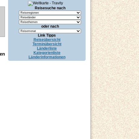
Reisesuche nach
oder nach
Link Tipps
Reiseübersicht
Terminübersicht
Länderliste
Kategorienliste
Länderinformationen