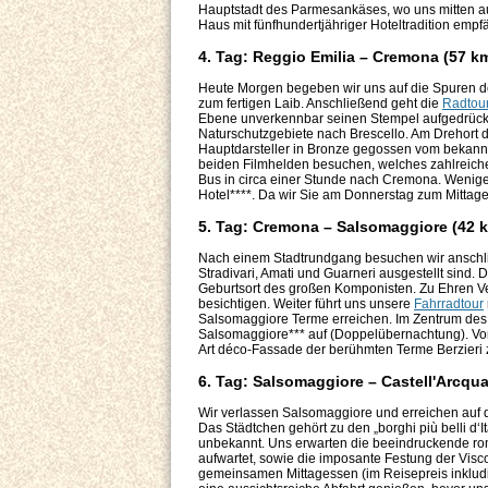
Hauptstadt des Parmesankäses, wo uns mitten au
Haus mit fünfhundertjähriger Hoteltradition emp
4. Tag: Reggio Emilia – Cremona (57 k
Heute Morgen begeben wir uns auf die Spuren de
zum fertigen Laib. Anschließend geht die
Radtou
Ebene unverkennbar seinen Stempel aufgedrückt
Naturschutzgebiete nach Brescello. Am Drehort
Hauptdarsteller in Bronze gegossen vom bekannt
beiden Filmhelden besuchen, welches zahlreiche 
Bus in circa einer Stunde nach Cremona. Wenige 
Hotel****. Da wir Sie am Donnerstag zum Mittages
5. Tag: Cremona – Salsomaggiore (42 
Nach einem Stadtrundgang besuchen wir anschl
Stradivari, Amati und Guarneri ausgestellt sind.
Geburtsort des großen Komponisten. Zu Ehren Ver
besichtigen. Weiter führt uns unsere
Fahrradtour
Salsomaggiore Terme erreichen. Im Zentrum des
Salsomaggiore*** auf (Doppelübernachtung). Vo
Art déco-Fassade der berühmten Terme Berzieri
6. Tag: Salsomaggiore – Castell'Arcqu
Wir verlassen Salsomaggiore und erreichen auf d
Das Städtchen gehört zu den „borghi più belli d‘I
unbekannt. Uns erwarten die beeindruckende ro
aufwartet, sowie die imposante Festung der Visc
gemeinsamen Mittagessen (im Reisepreis inkludier