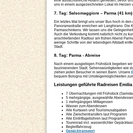
eine aussichtsreiche Abfahrt genießen, bevor un
uns in einem ausgezeichneten Lokal im Herzen 
7. Tag: Salsomaggiore – Parma (41 km)
Ein letztes Mal bringt uns unser Bus hoch in de
Panoramastraße erreichen wir Langhirano. Die Kl
Parmaschinkens. Wir lassen uns die Gelegenheit 
Auch die Verkostung kommt natürlich nicht zu kur
anschließenden Radtour am frühen Abend Parma. 
wenige Schritte von der lebendigen Altstadt entf
Stadt.
8. Tag: Parma - Abreise
Nach einem ausgiebigen Frühstück begeben wir 
faszinierenden Stadt. Sehenswürdigkeiten wie d
ziehen jeden Besucher in seinen Bann. Unsere
bequem Bologna mit Umsteigemöglichkeiten zum 
Leistungen geführte Radreisen Emili
7 Übernachtungen mit Frühstück (Samsta
5 mehrgängige, ausgewählte Abendesse
1 mehrgängiges Mittagessen
Wasser zum Abendessen
Alle Kurtaxen und Tourismusabgaben
Alle Zwischentransfers laut Programm
Alle Eintrittsgebühren laut Programm
Tourenrad incl. wasserdichter Gepäcktasc
Begleitfahrzeug
Gepäcktransport