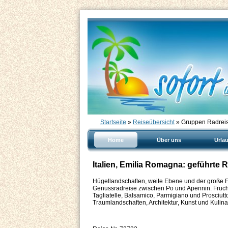
Startseite
»
Reiseübersicht
» Gruppen Radreis
Home
Über uns
Urla
Italien, Emilia Romagna: geführte
Hügellandschaften, weite Ebene und der große Fl
Genussradreise zwischen Po und Apennin. Fruc
Tagliatelle, Balsamico, Parmigiano und Prosciutt
Traumlandschaften, Architektur, Kunst und Kulinar