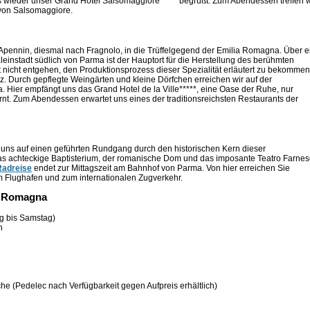
s wieder unser Grand Hotel Salsomaggiore***** begrüßt. Zum Abendessen treffen w
von Salsomaggiore.
n Apennin, diesmal nach Fragnolo, in die Trüffelgegend der Emilia Romagna. Über e
einstadt südlich von Parma ist der Hauptort für die Herstellung des berühmten
nicht entgehen, den Produktionsprozess dieser Spezialität erläutert zu bekommen
z. Durch gepflegte Weingärten und kleine Dörfchen erreichen wir auf der
Hier empfängt uns das Grand Hotel de la Ville*****, eine Oase der Ruhe, nur
ernt. Zum Abendessen erwartet uns eines der traditionsreichsten Restaurants der
uns auf einen geführten Rundgang durch den historischen Kern dieser
as achteckige Baptisterium, der romanische Dom und das imposante Teatro Farne
Radreise
endet zur Mittagszeit am Bahnhof von Parma. Von hier erreichen Sie
Flughafen und zum internationalen Zugverkehr.
a Romagna
g bis Samstag)
n
he (Pedelec nach Verfügbarkeit gegen Aufpreis erhältlich)