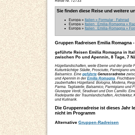
Reise Nr. 72733
Sie finden diese Reise und weitere u
Europa »
Italien » Formular : Fahrrad
Europa »
Italien : Emilia-Romagna » Rad
Europa »
Italien : Emilia-Romagna » For
Gruppen Radreisen Emilia Romagna -
geführte Reisen Emilia Romagna in Ital
zwischen Po und Apennin, 8 Tage, 7 N
Hügellandschaften, weite Ebene und der große F
Kulturträchtige Städte, Prosciutto, Parmigiano un
Balsamico. Eine
geführte
Genussradreise
zwis
und Apennin in der
Emilia Romagna
. Fruchtbar
zauberhaftes Hügelland. Bologna, Modena, Reg
Parma. Tagliatelle, Balsamico, Parmigiano und Pr
Giuseppe Verdi, Stradivari und Don Camillo. Ein
Radelpartie der Traumlandschaften, Architektur, 
und Kulinarik.
Die Gruppenradreise ist dieses Jahr le
nicht im Programm
Alternative
Gruppen-Radreisen