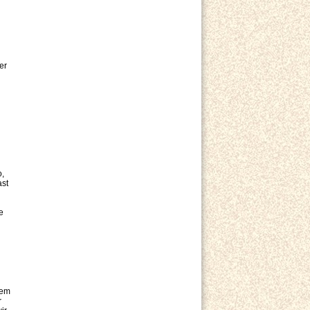
er
n
o,
ast
e
nem
r