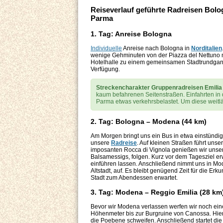
Reiseverlauf geführte Radreisen Bolo
Parma
1. Tag: Anreise Bologna
Individuelle
Anreise nach Bologna in
Norditalien
wenige Gehminuten von der Piazza del Nettuno 
Hotelhalle zu einem gemeinsamen Stadtrundgang d
Verfügung.
Streckencharakter Gruppenradreisen Emili
kaum befahrenen Seitenstraßen. Einfahrten in 
Parma etwas verkehrsbelastet. Um diese weitlä
2. Tag: Bologna – Modena (44 km)
Am Morgen bringt uns ein Bus in etwa einstündig
unsere
Radreise
. Auf kleinen Straßen führt un
imposanten Rocca di Vignola genießen wir unse
Balsamessigs, folgen. Kurz vor dem Tagesziel er
einführen lassen. Anschließend nimmt uns in Mod
Altstadt, auf. Es bleibt genügend Zeit für die Er
Stadt zum Abendessen erwartet.
3. Tag: Modena – Reggio Emilia (28 km
Bevor wir Modena verlassen werfen wir noch ein
Höhenmeter bis zur Burgruine von Canossa. Hier, w
die Poebene schweifen. Anschließend startet die