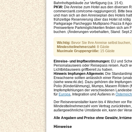
Bahnhofsgebäude zur Verfügung (ca. 15 €).
PKW:
Die Anreise zum Hotel aus den diversen Ri
commercianti.com/come-raggiungerci/). Bitte be
und man sich an den Anreiseplan des Hotels halte
frühzeitige Reservierung über das Hotel ist nötig
Parkgarage Parcheggio Multipiano Piazza 8 Agosto
Preiswertere Parkmöglichkeiten finden sich am Fl
buchen. (Änderungen vorbehalten, Stand: Sept.
Wichtig:
Bevor Sie Ihre Anreise selbst buchen, v
Mindestteilnehmerzahl:
8 Gäste
Maximale Gruppengröße:
15 Gäste
Einreise- und Impfbestimmungen:
EU und Schwe
Personalausweis oder Reisepass reisen. Auch wen
Lichtbildausweis griffbereit zu haben.
Hinweis Impfungen Allgemein:
Die Standardimp
Erwachsene sollten anlässlich einer Reise (unab
(siehe www.rki.de). Dazu gehören die Impfungen 
Polio (Kinderlähmung), Mumps, Masern Röteln (M
Impfempfehlungen der verschiedenen Landesbeh
für
Europa
, Integration und Äußeres in
Österreich
Der Reiseveranstalter kann bis 4 Wochen vor Re
Mindestteilnehmerzahl vom Vertrag zurücktreten, 
außergewöhnliche Umstände ein, kann der Verans
Alle Angaben und Preise ohne Gewähr, Irrtüme
Hinweise