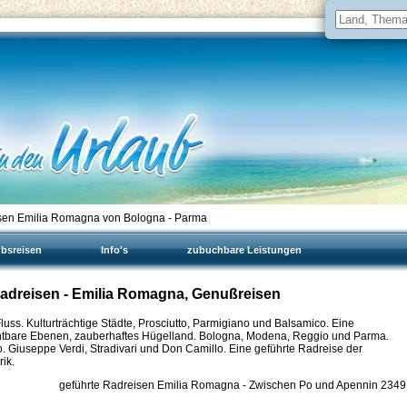
en Emilia Romagna von Bologna - Parma
ubsreisen
Info's
zubuchbare Leistungen
 Radreisen - Emilia Romagna, Genußreisen
uss. Kulturträchtige Städte, Prosciutto, Parmigiano und Balsamico. Eine
htbare Ebenen, zauberhaftes Hügelland. Bologna, Modena, Reggio und Parma.
o. Giuseppe Verdi, Stradivari und Don Camillo. Eine geführte Radreise der
ik.
geführte Radreisen Emilia Romagna - Zwischen Po und Apennin
2349