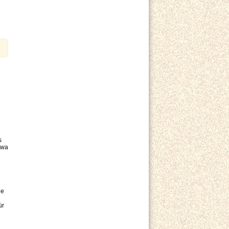
s
twa
le
ür