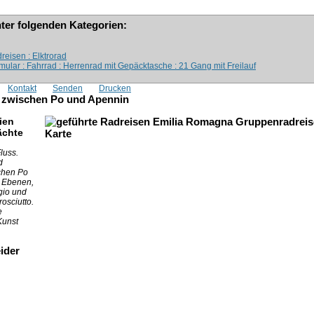
nter folgenden Kategorien:
reisen : Elktrorad
mular : Fahrrad : Herrenrad mit Gepäcktasche : 21 Gang mit Freilauf
Kontakt
Senden
Drucken
 zwischen Po und Apennin
ien
ächte
luss.
d
chen Po
e Ebenen,
gio und
osciutto.
e
Kunst
ider