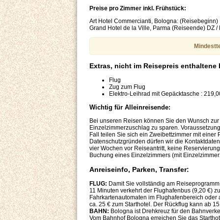
Preise pro Zimmer inkl. Frühstück:
Art Hotel Commercianti, Bologna: (Reisebeginn) 
Grand Hotel de la Ville, Parma (Reiseende) DZ /
Mindestte
Extras, nicht im Reisepreis enthaltene
Flug
Zug zum Flug
Elektro-Leihrad mit Gepäcktasche : 219,0
Wichtig für Alleinreisende:
Bei unseren Reisen können Sie den Wunsch zur 
Einzelzimmerzuschlag zu sparen. Voraussetzung 
Fall teilen Sie sich ein Zweibettzimmer mit ein
Datenschutzgründen dürfen wir die Kontaktdaten 
vier Wochen vor Reiseantritt, keine Reservierun
Buchung eines Einzelzimmers (mit Einzelzimmerz
Anreiseinfo, Parken, Transfer:
FLUG:
Damit Sie vollständig am Reiseprogramm t
11 Minuten verkehrt der Flughafenbus (9,20 €) 
Fahrkartenautomaten im Flughafenbereich oder an
ca. 25 € zum Starthotel. Der Rückflug kann ab 1
BAHN:
Bologna ist Drehkreuz für den Bahnverkeh
Vom Bahnhof Bologna erreichen Sie das Starthotel