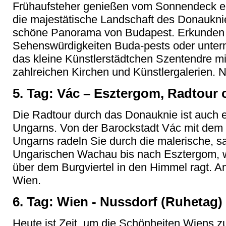
Frühaufsteher genießen vom Sonnendeck ein
die majestätische Landschaft des Donaukn
schöne Panorama von Budapest. Erkunden 
Sehenswürdigkeiten Buda-pests oder unter
das kleine Künstlerstädtchen Szentendre mit l
zahlreichen Kirchen und Künstlergalerien. N
5. Tag: Vác – Esztergom, Radtour 
Die Radtour durch das Donauknie ist auch e
Ungarns. Von der Barockstadt Vác mit dem
Ungarns radeln Sie durch die malerische, sa
Ungarischen Wachau bis nach Esztergom, wo
über dem Burgviertel in den Himmel ragt. A
Wien.
6. Tag: Wien - Nussdorf (Ruhetag)
Heute ist Zeit, um die Schönheiten Wiens zu