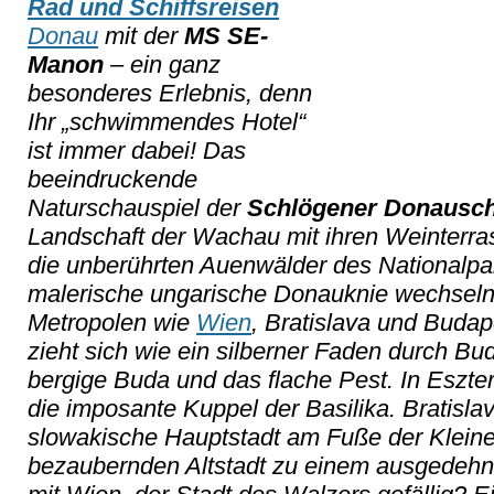
Rad und Schiffsreisen
Donau
mit der
MS SE-
Manon
– ein ganz
besonderes Erlebnis, denn
Ihr „schwimmendes Hotel“
ist immer dabei! Das
beeindruckende
Naturschauspiel der
Schlögener Donausch
Landschaft der Wachau mit ihren Weinterra
die unberührten Auenwälder des Nationalp
malerische ungarische Donauknie wechseln 
Metropolen wie
Wien
, Bratislava und Budap
zieht sich wie ein silberner Faden durch Bud
bergige Buda und das flache Pest. In Eszt
die imposante Kuppel der Basilika. Bratisla
slowakische Hauptstadt am Fuße der Kleinen
bezaubernden Altstadt zu einem ausgedehnte