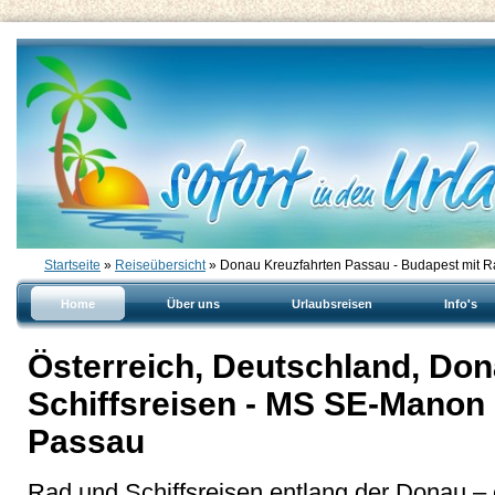
Startseite
»
Reiseübersicht
» Donau Kreuzfahrten Passau - Budapest mit R
Home
Über uns
Urlaubsreisen
Info's
Österreich, Deutschland, Do
Schiffsreisen - MS SE-Manon 
Passau
Rad und Schiffsreisen entlang der Donau – 