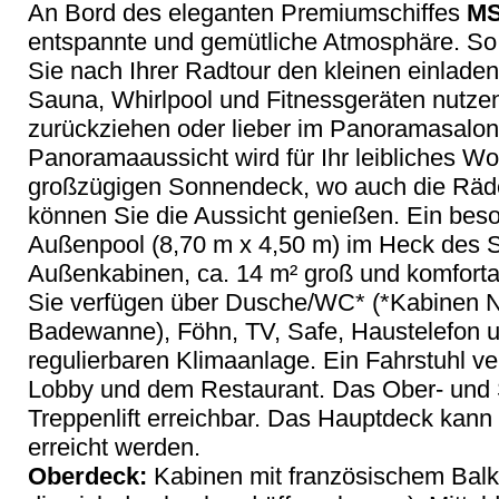
An Bord des eleganten Premiumschiffes
MS
entspannte und gemütliche Atmosphäre. So 
Sie nach Ihrer Radtour den kleinen einlade
Sauna, Whirlpool und Fitnessgeräten nutzen,
zurückziehen oder lieber im Panoramasalon
Panoramaaussicht wird für Ihr leibliches W
großzügigen Sonnendeck, wo auch die Räde
können Sie die Aussicht genießen. Ein beson
Außenpool (8,70 m x 4,50 m) im Heck des Sc
Außenkabinen, ca. 14 m² groß und komfortab
Sie verfügen über Dusche/WC* (*Kabinen Nr
Badewanne), Föhn, TV, Safe, Haustelefon un
regulierbaren Klimaanlage. Ein Fahrstuhl ve
Lobby und dem Restaurant. Das Ober- und
Treppenlift erreichbar. Das Hauptdeck kann 
erreicht werden.
Oberdeck:
Kabinen mit französischem Balk