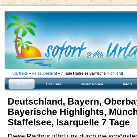
Startseite
»
Reiseübersicht
» 7 Tage Radreise Bayrische Highlights
Home
Über uns
Urlaubsreisen
Info's
Deutschland, Bayern, Oberbay
Bayerische Highlights, Münch
Staffelsee, Isarquelle 7 Tage
Diese Radtour führt uns durch die schönst