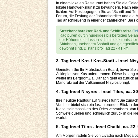
in einem lokalen Restaurant haben Sie die Geleg
lokale Handwerkskunst zu bewundern. Nach einer 
lichten. Auf Kos begegnen Sie auf Schritt und Tr
Forum, die Festung der Johanniterritter und die
Tag anschließend in einer der zahlreichen Bars o
Streckencharakter Rad- und Schiffsreise
Gr
Radtouren durch hügeliges bis bergiges Gelände
der Höhenmeter lassen sich mit elektronischer 
Abfahrten, unebenem Asphalt und gelegentlich
gewohnt sind. Distanz pro Tag 22 - 41 km
3. Tag Insel Kos / Kos-Stadt - Insel Nis
Genießen Sie Ihr Frühstück an Board, bevor Sie 
Asklepios von Kos unternehmen. Diese ist eng m
weiter ins Bergdorf Zia. Danach geht es zurück a
Mandraki auf der Vulkaninsel Nisyros bringt.
4. Tag Insel Nisyros - Insel Tilos, ca. 3
Ihre heutige Radtour auf Nisyros führt Sie zunäch
Von hier bietet sich ein faszinierender Blick i
Kieselsteinmosaiken des Ortes verzaubern. Von h
Schwefelquellen und schließlich zurück in die kle
wartet.
5. Tag Insel Tilos - Insel Chalki, ca. 22
Am Morgen radeln Sie von Livadia nach Megalocho