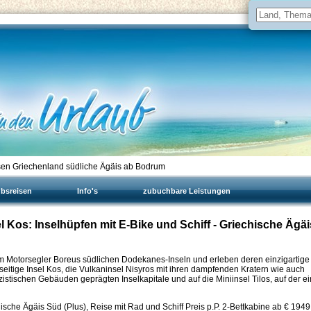
sen Griechenland südliche Ägäis ab Bodrum
ubsreisen
Info's
zubuchbare Leistungen
l Kos: Inselhüpfen mit E-Bike und Schiff - Griechische Ägäi
m Motorsegler Boreus südlichen Dodekanes-Inseln und erleben deren einzigartige
ielseitige Insel Kos, die Vulkaninsel Nisyros mit ihren dampfenden Kratern wie auch
stischen Gebäuden geprägten Inselkapitale und auf die Miniinsel Tilos, auf der ei
ische Ägäis Süd (Plus), Reise mit Rad und Schiff Preis p.P. 2-Bettkabine ab €
1949