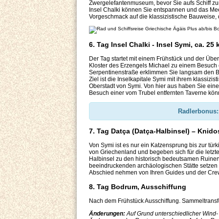
Zwergelefantenmuseum, bevor Sie aufs Schiff zur
Insel Chalki können Sie entspannen und das Meer 
Vorgeschmack auf die klassizistische Bauweise, d
6. Tag Insel Chalki - Insel Symi, ca. 25
Der Tag startet mit einem Frühstück und der Übe
Kloster des Erzengels Michael zu einem Besuch ei
Serpentinenstraße erklimmen Sie langsam den Be
Ziel ist die Inselkapitale Symi mit ihrem klassizi
Oberstadt von Symi. Von hier aus haben Sie eine
Besuch einer vom Trubel entfernten Taverne kön
Radlerbonus:
7. Tag Datça (Datça-Halbinsel) – Knido
Von Symi ist es nur ein Katzensprung bis zur t
von Griechenland und begeben sich für die letzte
Halbinsel zu den historisch bedeutsamen Ruinen 
beeindruckenden archäologischen Stätte setzen 
Abschied nehmen von Ihren Guides und der Cre
8. Tag Bodrum, Ausschiffung
Nach dem Frühstück Ausschiffung. Sammeltransf
Änderungen:
Auf Grund unterschiedlicher Wind-