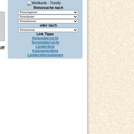
Reisesuche nach
oder nach
Link Tipps
Reiseübersicht
Terminübersicht
Länderliste
iff
Kategorienliste
Länderinformationen