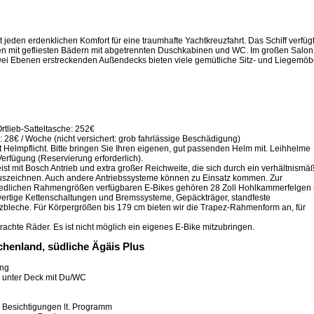
 jeden erdenklichen Komfort für eine traumhafte Yachtkreuzfahrt. Das Schiff verfüg
en mit gefliesten Bädern mit abgetrennten Duschkabinen und WC. Im großen Salon
zwei Ebenen erstreckenden Außendecks bieten viele gemütliche Sitz- und Liegemöb
tlieb-Satteltasche: 252€
: 28€ / Woche (nicht versichert: grob fahrlässige Beschädigung)
Helmpflicht. Bitte bringen Sie Ihren eigenen, gut passenden Helm mit. Leihhelme
Verfügung (Reservierung erforderlich).
st mit Bosch Antrieb und extra großer Reichweite, die sich durch ein verhältnismä
auszeichnen. Auch andere Antriebssysteme können zu Einsatz kommen. Zur
hiedlichen Rahmengrößen verfügbaren E-Bikes gehören 28 Zoll Hohlkammerfelgen 
ertige Kettenschaltungen und Bremssysteme, Gepäckträger, standfeste
tzbleche. Für Körpergrößen bis 179 cm bieten wir die Trapez-Rahmenform an, für
achte Räder. Es ist nicht möglich ein eigenes E-Bike mitzubringen.
chenland, südliche Ägäis Plus
ung
e unter Deck mit Du/WC
d Besichtigungen lt. Programm