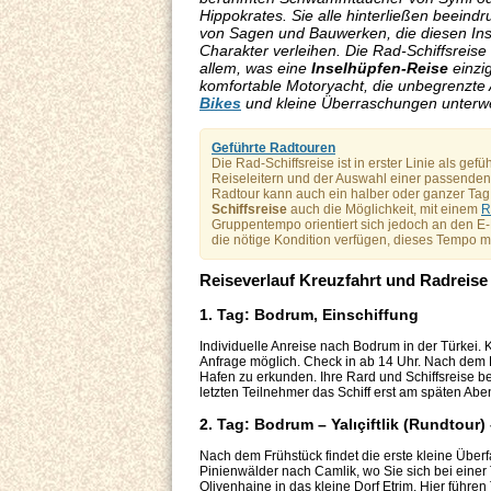
Hippokrates. Sie alle hinterließen beein
von Sagen und Bauwerken, die diesen Inse
Charakter verleihen. Die Rad-Schiffsreise
allem, was eine
Inselhüpfen-Reise
einzig
komfortable Motoryacht, die unbegrenzte 
Bikes
und kleine Überraschungen unterw
Geführte Radtouren
Die Rad-Schiffsreise ist in erster Linie als gefü
Reiseleitern und der Auswahl einer passenden 
Radtour kann auch ein halber oder ganzer Tag 
Schiffsreise
auch die Möglichkeit, mit einem
R
Gruppentempo orientiert sich jedoch an den E-B
die nötige Kondition verfügen, dieses Tempo m
Reiseverlauf Kreuzfahrt und Radreise
1. Tag: Bodrum, Einschiffung
Individuelle Anreise nach Bodrum in der Türkei.
Anfrage möglich. Check in ab 14 Uhr. Nach dem 
Hafen zu erkunden. Ihre Rard und Schiffsreise 
letzten Teilnehmer das Schiff erst am späten Abe
2. Tag: Bodrum – Yalıçiftlik (Rundtour)
Nach dem Frühstück findet die erste kleine Überfah
Pinienwälder nach Camlik, wo Sie sich bei einer
Olivenhaine in das kleine Dorf Etrim. Hier führ