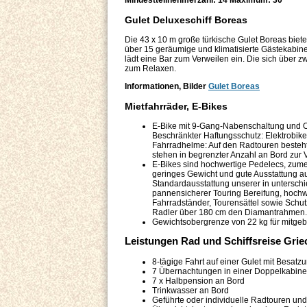
Gulet Deluxeschiff Boreas
Die 43 x 10 m große türkische Gulet Boreas bietet
über 15 geräumige und klimatisierte Gästekabin
lädt eine Bar zum Verweilen ein. Die sich über 
zum Relaxen.
Informationen, Bilder
Gulet Boreas
Mietfahrräder, E-Bikes
E-Bike mit 9-Gang-Nabenschaltung und Or
Beschränkter Haftungsschutz: Elektrobike
Fahrradhelme: Auf den Radtouren besteht 
stehen in begrenzter Anzahl an Bord zur 
E-Bikes sind hochwertige Pedelecs, zumei
geringes Gewicht und gute Ausstattung 
Standardausstattung unserer in untersc
pannensicherer Touring Bereifung, hochw
Fahrradständer, Tourensättel sowie Schu
Radler über 180 cm den Diamantrahmen.
Gewichtsobergrenze von 22 kg für mitgebr
Leistungen Rad und Schiffsreise Grie
8-tägige Fahrt auf einer Gulet mit Besatz
7 Übernachtungen in einer Doppelkabin
7 x Halbpension an Bord
Trinkwasser an Bord
Geführte oder individuelle Radtouren un