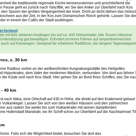
enheit die traditionelle regionale Küche kennenzulernen und anschließend die
Pause geht es zurück nach Yalıҁiftlik, wo Sie den Anker zur Überfahrt nach Kos
itt den Spuren der großen Vergangenheit der Insel. Dicht an dicht stehen das römis
 Moscheen aus der Zeit, in der Kos zum Osmanischen Reich gehörte. Lassen Sie de
der in einem der Cafés der Stadt ausklingen.
iechenland
 mit teils steileren Anstiegen bis auf ca. 440 Höhenmeter. Alle Touren inklusive
Unterstützung gut bewältigen. Erfordert sicheres Fahren auf serpentinenreichen
 auch auf Kieswegen. Geeignet für erfahrene Radfahrer, die längere Tagesetappe
yros, c. 30 km
eine Radtour vorbei an der weltberühmten Ausgrabungsstätte des Heilgottes
it Hippokrates, dem Vater der modernen Medizin, verbunden. Von dort aus fahren 
n die Küste und nach Kos-Stadt. Hier gehen Sie an Bord Ihres Schiffes, das Sie na
0 - 40 km
st nach Nikia, eine Ortschaft auf 430 m Höhe, die direkt auf den Kraterrand gebaut i
n den Vulkankegel. Lassen Sie sich von den weißen Häusern und den zahlreichen
ier aus radeln Sie weiter bis zum Vulkankrater mit seinen dampfenden
ine Hafenstadt Mandraki, wo Ihr Schiff schon zur Überfahrt auf die Nachbarinsel Ti
 km
rio. Falls sich die Möglichkeit bietet, besuchen Sie dort das