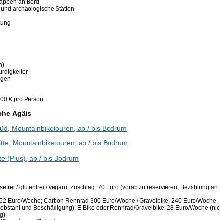
tappen an Bord
 und archäologische Stätten
tung
n)
ürdigkeiten
ingen
200 € pro Person
sche Ägäis
Süd, Mountainbiketouren, ab / bis Bodrum
itte, Mountainbiketouren, ab / bis Bodrum
te (Plus), ab / bis Bodrum
frei / glutenfrei / vegan), Zuschlag: 70 Euro (vorab zu reservieren, Bezahlung an
e: 252 Euro/Woche; Carbon Rennrad 300 Euro/Woche / Gravelbike: 240 Euro/Woche
Diebstahl und Beschädigung): E-Bike oder Rennrad/Gravelbike: 28 Euro/Woche (nic
g)