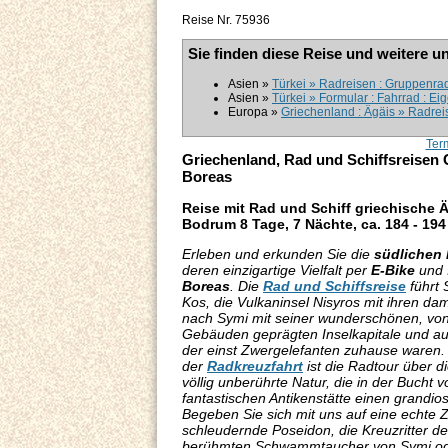
Reise Nr. 75936
Sie finden diese Reise und weitere u
Asien »
Türkei » Radreisen : Gruppenra
Asien »
Türkei » Formular : Fahrrad : Ei
Europa »
Griechenland : Ägäis » Radreis
Ter
Griechenland, Rad und Schiffsreisen 
Boreas
Reise mit Rad und Schiff griechische Ä
Bodrum 8 Tage, 7 Nächte, ca. 184 - 19
Erleben und erkunden Sie die
südlichen
deren einzigartige Vielfalt per
E-Bike
und 
Boreas
. Die
Rad und Schiffsreise
führt S
Kos, die Vulkaninsel Nisyros mit ihren d
nach Symi mit seiner wunderschönen, von 
Gebäuden geprägten Inselkapitale und auf 
der einst Zwergelefanten zuhause waren.
der
Radkreuzfahrt
ist die Radtour über d
völlig unberührte Natur, die in der Bucht v
fantastischen Antikenstätte einen grandio
Begeben Sie sich mit uns auf eine echte Z
schleudernde Poseidon, die Kreuzritter de
berühmten Schwammtaucher von Symi ode