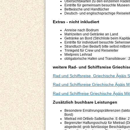
Übersichtskarten zu den einzelnen Rade
Eintritte für gemeinsam besuchte Museen
Bettwäsche und Handtücher
Deutsch- und englischsprachige Reiselei
Extras - nicht inkludiert
Anreise nach Bodrum
Mahlzeiten und Getränke an Land
Getränke an Bord (Strichliste beim Kapitä
Eintritte für individuell besuchte Sehensw
Strandtuch (bei Bedarf) bitte selbst mitbr
Trinkgeld für Crew und Reiseleiter
Mietpreis Leihrad
obligatorische Hafen und Transitsteuer : 
weitere Rad- und Schiffsreise Griechi
Rad und Schiffsreise, Griechische Ägäis 
Rad und Schiffsreise Griechische Ägäis M
Rad und Schiffreise Griechische Ägäis Mit
Zusätzlich buchbare Leistungen
Besondere Ernährungspräferenzen (laktose
Bord)
Mietrad mit Ortlieb-Satteltasche: E-Bik
Begrenzter Haftungsschutz für Mietrad (
abgedeckt: grob fahrlässige Beschädigun