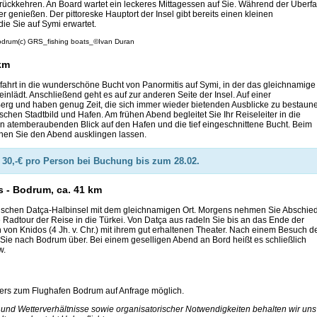
ückkehren. An Board wartet ein leckeres Mittagessen auf Sie. Während der Überfa
genießen. Der pittoreske Hauptort der Insel gibt bereits einen kleinen
ie Sie auf Symi erwartet.
(c) GRS_fishing boats_©Ivan Duran
 km
rfahrt in die wunderschöne Bucht von Panormitis auf Symi, in der das gleichnamige
nlädt. Anschließend geht es auf zur anderen Seite der Insel. Auf einer
rg und haben genug Zeit, die sich immer wieder bietenden Ausblicke zu bestaun
stischen Stadtbild und Hafen. Am frühen Abend begleitet Sie Ihr Reiseleiter in die
n atemberaubenden Blick auf den Hafen und die tief eingeschnittene Bucht. Beim
nen Sie den Abend ausklingen lassen.
30,-€ pro Person bei Buchung bis zum 28.02.
s - Bodrum, ca. 41 km
ürkischen Datça-Halbinsel mit dem gleichnamigen Ort. Morgens nehmen Sie Abschie
 Radtour der Reise in die Türkei. Von Datça aus radeln Sie bis an das Ende der
von Knidos (4 Jh. v. Chr.) mit ihrem gut erhaltenen Theater. Nach einem Besuch d
Sie nach Bodrum über. Bei einem geselligen Abend an Bord heißt es schließlich
w.
ers zum Flughafen Bodrum auf Anfrage möglich.
 und Wetterverhältnisse sowie organisatorischer Notwendigkeiten behalten wir uns