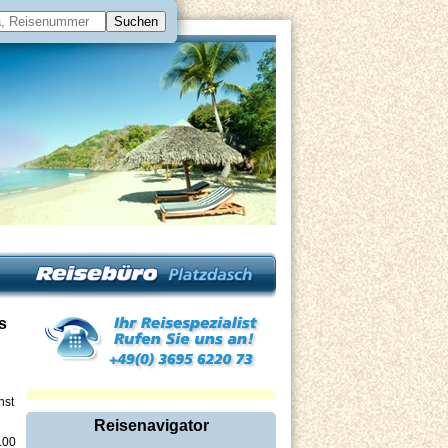
s
nst
Reisenavigator
.00