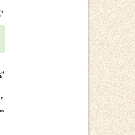
che
n
n
Sie
ch
st.
los