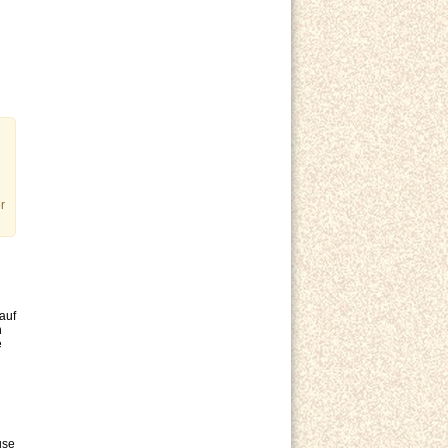
r
auf
n
e
use