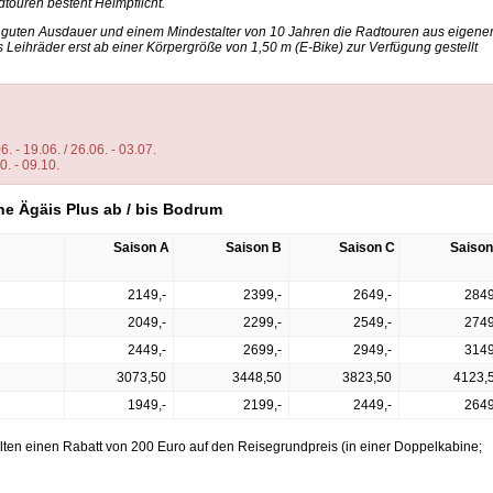
touren besteht Helmpflicht.
r guten Ausdauer und einem Mindestalter von 10 Jahren die Radtouren aus eigene
s Leihräder erst ab einer Körpergröße von 1,50 m (E-Bike) zur Verfügung gestellt
6. - 19.06. / 26.06. - 03.07.
0. - 09.10.
he Ägäis Plus ab / bis Bodrum
Saison A
Saison B
Saison C
Saison
2149,-
2399,-
2649,-
2849
2049,-
2299,-
2549,-
2749
2449,-
2699,-
2949,-
3149
3073,50
3448,50
3823,50
4123,
1949,-
2199,-
2449,-
2649
alten einen Rabatt von 200 Euro auf den Reisegrundpreis (in einer Doppelkabine;