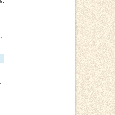
hrt
en.
d
er