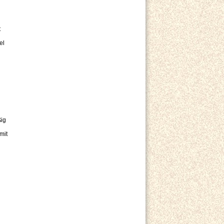
t
el
ßig
mit