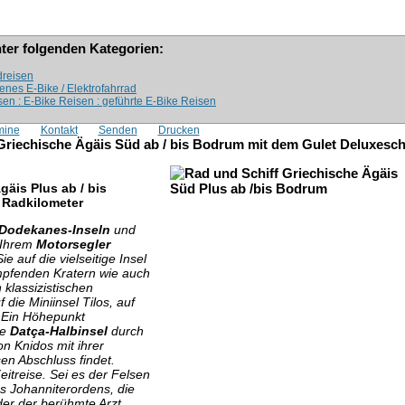
nter folgenden Kategorien:
dreisen
genes E-Bike / Elektrofahrrad
en : E-Bike Reisen : geführte E-Bike Reisen
mine
Kontakt
Senden
Drucken
Griechische Ägäis Süd ab / bis Bodrum mit dem Gulet Deluxesch
gäis Plus ab / bis
4 Radkilometer
 Dodekanes-Inseln
und
Ihrem
Motorsegler
ie auf die vielseitige Insel
ampfenden Kratern wie auch
klassizistischen
die Miniinsel Tilos, auf
 Ein Höhepunkt
ie
Datça-Halbinsel
durch
on Knidos mit ihrer
sen Abschluss findet.
eitreise. Sei es der Felsen
s Johanniterordens, die
r der berühmte Arzt