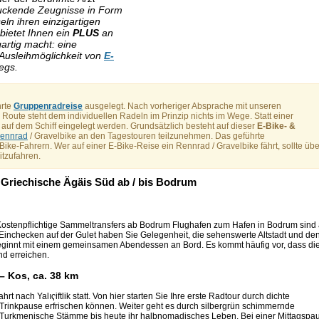
druckende Zeugnisse in Form
ln ihren einzigartigen
 bietet Ihnen ein
PLUS
an
artig macht: eine
Ausleihmöglichkeit von
E-
egs.
hrte
Gruppenradreise
ausgelegt. Nach vorheriger Absprache mit unseren
Route steht dem individuellen Radeln im Prinzip nichts im Wege. Statt einer
auf dem Schiff eingelegt werden. Grundsätzlich besteht auf dieser
E-Bike- &
ennrad
/ Gravelbike an den Tagestouren teilzunehmen. Das geführte
ike-Fahrern. Wer auf einer E-Bike-Reise ein Rennrad / Gravelbike fährt, sollte übe
itzufahren.
 Griechische Ägäis Süd ab / bis Bodrum
 Kostenpflichtige Sammeltransfers ab Bodrum Flughafen zum Hafen in Bodrum sind 
Einchecken auf der Gulet haben Sie Gelegenheit, die sehenswerte Altstadt und de
beginnt mit einem gemeinsamen Abendessen an Bord. Es kommt häufig vor, dass di
nd erreichen.
 – Kos, ca. 38 km
rt nach Yalıҁiftlik statt. Von hier starten Sie Ihre erste Radtour durch dichte
 Trinkpause erfrischen können. Weiter geht es durch silbergrün schimmernde
en Turkmenische Stämme bis heute ihr halbnomadisches Leben. Bei einer Mittagspa