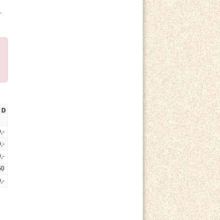
r
 D
,-
,-
,-
50
,-