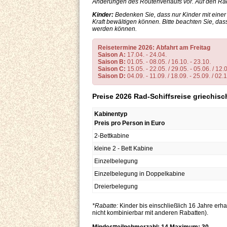
Änderungen des Routenverlaufs vor. Auf den Rad
Kinder:
Bedenken Sie, dass nur Kinder mit eine
Kraft bewältigen können. Bitte beachten Sie, das
werden können.
Reisetermine 2026: Abfahrt am Freitag
Saison A:
17.04. - 24.04.
Saison B:
01.05. - 08.05. / 16.10. - 23.10.
Saison C:
15.05. - 22.05. / 29.05. - 05.06. / 12.0
Saison D:
04.09. - 11.09. / 18.09. - 25.09. / 02.1
Preise 2026 Rad-Schiffsreise griechisc
Kabinentyp
Preis pro Person in Euro
2-Bettkabine
kleine 2 - Bett Kabine
Einzelbelegung
Einzelbelegung in Doppelkabine
Dreierbelegung
*Rabatte:
Kinder bis einschließlich 16 Jahre erh
nicht kombinierbar mit anderen Rabatten).
Mindestteilnehmerzahl: 14 Maximum: 30