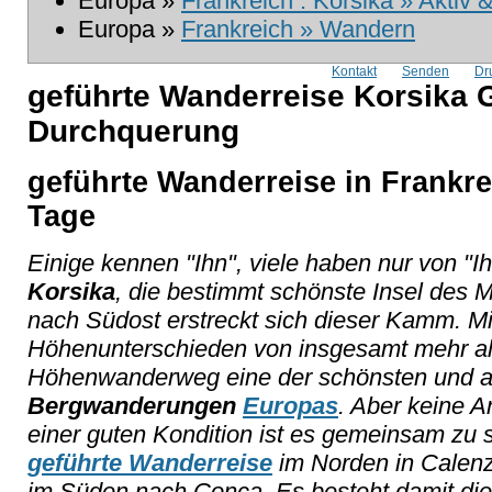
Europa »
Frankreich : Korsika » Aktiv 
Europa »
Frankreich » Wandern
Kontakt
Senden
Dr
geführte Wanderreise Korsika 
Durchquerung
geführte Wanderreise in Frankre
Tage
Einige kennen "Ihn", viele haben nur von "Ih
Korsika
, die bestimmt schönste Insel des 
nach Südost erstreckt sich dieser Kamm. M
Höhenunterschieden von insgesamt mehr als
Höhenwanderweg eine der schönsten und a
Bergwanderungen
Europas
. Aber keine A
einer guten Kondition ist es gemeinsam zu 
geführte Wanderreise
im Norden in Calen
im Süden nach Conca. Es besteht damit die