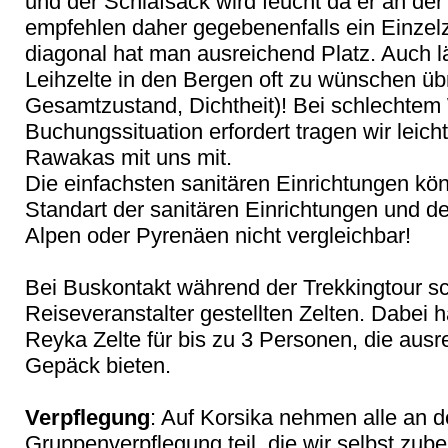
und der Schlafsack wird feucht da er an de
empfehlen daher gegebenenfalls ein Einzelz
diagonal hat man ausreichend Platz. Auch l
Leihzelte in den Bergen oft zu wünschen übr
Gesamtzustand, Dichtheit)! Bei schlechtem
Buchungssituation erfordert tragen wir leic
Rawakas mit uns mit.
Die einfachsten sanitären Einrichtungen kö
Standart der sanitären Einrichtungen und de
Alpen oder Pyrenäen nicht vergleichbar!
Bei Buskontakt während der Trekkingtour s
Reiseveranstalter gestellten Zelten. Dabei
Reyka Zelte für bis zu 3 Personen, die ausr
Gepäck bieten.
Verpflegung
: Auf Korsika nehmen alle an
Gruppenverpflegung teil, die wir selbst zube