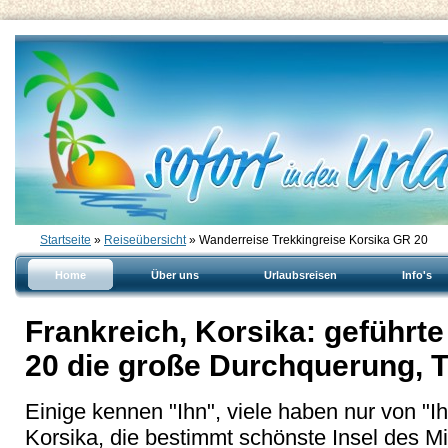
Startseite
»
Reiseübersicht
» Wanderreise Trekkingreise Korsika GR 20
Home
Über uns
Urlaubsreisen
Info's
Frankreich, Korsika: geführt
20 die große Durchquerung, 
Einige kennen "Ihn", viele haben nur von "Ih
Korsika, die bestimmt schönste Insel des M