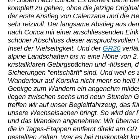
komplett zu gehen, ohne die jetzige Origina
der erste Anstieg von Calenzana und die Ber
sehr reizvoll. Der langsame Abstieg aus d
nach Conca mit einer anschliessenden Einke
schöner Abschluss dieser anspruchsvollen
Insel der Vielseitigkeit. Und der
GR20
verläu
alpine Landschaften bis in eine Höhe von 2.
kristallklaren Gebirgsbächen und -flüssen, 
Sicherungen "entschärft" sind. Und weil es
Wandertour auf Korsika nicht mehr so heiß i
Gebirge zum Wandern ein angenehm mildes
liegen zwischen sechs und neun Stunden Geh
treffen wir auf unser Begleitfahrzeug, das f
unsere Wechselsachen bringt. So wird der R
und das Wandern angenehmer. Wir übernach
die in Tages-Etappen entfernt direkt am GR 
gestellten Zelten. Wer es bei Buskontakt k