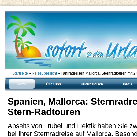
Startseite
»
Reiseübersicht
» Fahrradreisen Mallorca, Sternradtouren mit 2
Home
Über uns
Urlaubsreisen
Info's
Spanien, Mallorca: Sternradre
Stern-Radtouren
Abseits von Trubel und Hektik haben Sie z
bei Ihrer Sternradreise auf Mallorca. Besond