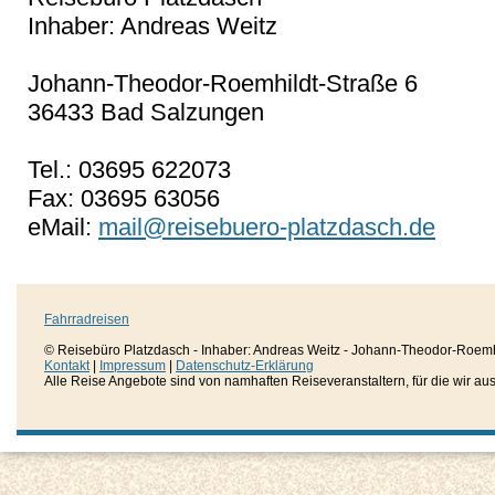
Inhaber: Andreas Weitz
Johann-Theodor-Roemhildt-Straße 6
36433 Bad Salzungen
Tel.: 03695 622073
Fax: 03695 63056
eMail:
mail@reisebuero-platzdasch.de
Fahrradreisen
© Reisebüro Platzdasch - Inhaber: Andreas Weitz - Johann-Theodor-Roemh
Kontakt
|
Impressum
|
Datenschutz-Erklärung
Alle Reise Angebote sind von namhaften Reiseveranstaltern, für die wir aussc