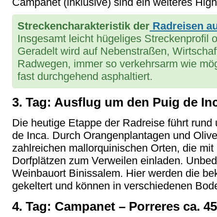
Campanet (inklusive) sind ein weiteres Highl
Streckencharakteristik der
Radreisen au
Insgesamt leicht hügeliges Streckenprofil
Geradelt wird auf Nebenstraßen, Wirtscha
Radwegen, immer so verkehrsarm wie mögl
fast durchgehend asphaltiert.
3. Tag: Ausflug um den Puig de In
Die heutige Etappe der Radreise führt run
de Inca. Durch Orangenplantagen und Olive
zahlreichen mallorquinischen Orten, die mi
Dorfplätzen zum Verweilen einladen. Unbedi
Weinbauort Binissalem. Hier werden die be
gekeltert und können in verschiedenen Bod
4. Tag: Campanet – Porreres ca. 4