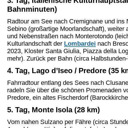
3. Tag, Italienische Kulturhauptst
Bahnminuten)
Radtour am See nach Cremignane und ins Na
Sebino (großartige Moorlandschaft), weite
und Nebenstraßen nach Monterotondo (leich
Kulturlandschaft der
Lombardei
nach Bresci
2023, Kloster Santa Giulia, Piazza della Log
mehr). Zurück per Bahn (circa Halbstunden-Ta
4. Tag, Lago d’Iseo / Predore (35 k
Fahrradtour entlang des Sees nach Clusane u
radeln Sie über die schönen Promenaden vo
Predore, ein altes Fischerdorf (Barockkirche
5. Tag, Monte Isola (28 km)
Vom nahen Sulzano per Fähre (circa Stunden-