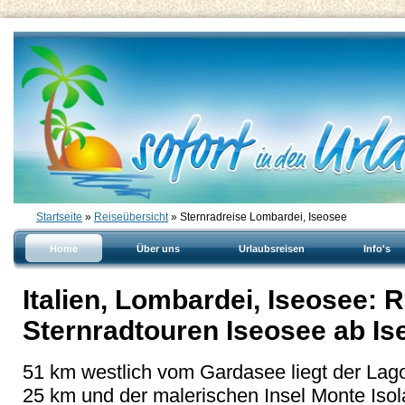
Startseite
»
Reiseübersicht
» Sternradreise Lombardei, Iseosee
Home
Über uns
Urlaubsreisen
Info's
Italien, Lombardei, Iseosee: 
Sternradtouren Iseosee ab Is
51 km westlich vom Gardasee liegt der Lago
25 km und der malerischen Insel Monte Isol