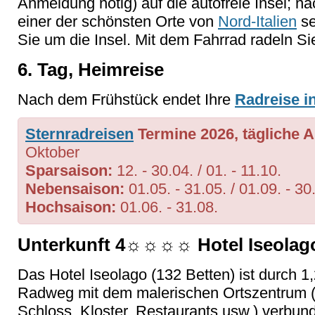
Anmeldung nötig) auf die autofreie Insel; n
einer der schönsten Orte von
Nord-Italien
se
Sie um die Insel. Mit dem Fahrrad radeln Si
6. Tag, Heimreise
Nach dem Frühstück endet Ihre
Radreise in
Sternradreisen
T
ermine 2026,
tägliche 
Oktober
Sparsaison:
12. - 30.04. / 01. - 11.10.
Nebensaison:
01.05. - 31.05. / 01.09. - 30
Hochsaison:
01.06. - 31.08.
Unterkunft 4☼☼☼☼ Hotel Iseola
Das Hotel Iseolago (132 Betten) ist durch 1
Radweg mit dem malerischen Ortszentrum
Schloss, Kloster, Restaurants usw.) verbund