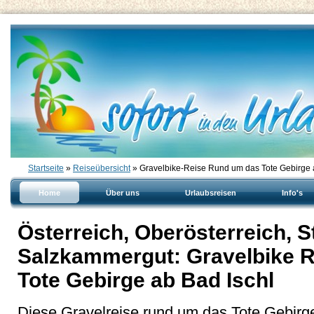
Startseite
»
Reiseübersicht
» Gravelbike-Reise Rund um das Tote Gebirge 
Home
Über uns
Urlaubsreisen
Info's
Österreich, Oberösterreich, S
Salzkammergut: Gravelbike 
Tote Gebirge ab Bad Ischl
Diese Gravelreise rund um das Tote Gebirge