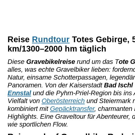
Reise
Rundtour
Totes Gebirge, 5
km/1300–2000 hm täglich
Diese
Gravebikelreise
rund um das T
ote 
alles, was echte Gravelbiker lieben: forde
Natur, einsame Schotterpassagen, legendär
Panoramen. Von der Kaiserstadt
Bad Ischl
Ennstal
und die Pyhrn-Priel-Region bis ins 
Vielfalt von
Oberösterreich
und Steiermark r
kombiniert mit
Gepäcktransfer
, charmanten 
Highlights. Eine Graveltour für Abenteurer
wie sportlichen Flow.