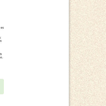
 es
s
in
ch
en.