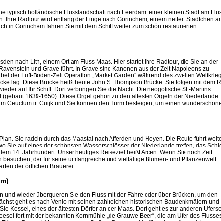
e typisch holländische Flusslandschaft nach Leerdam, einer kleinen Stadt am Flu
en. Ihre Radtour wird entlang der Linge nach Gorinchem, einem netten Städtchen a
ch in Gorinchem fahren Sie mit dem Schiff weiter zum schön restaurierten
den nach Lith, einem Ort am Fluss Maas. Hier startet Ihre Radtour, die Sie an der
 Ravenstein und Grave führt. In Grave sind Kanonen aus der Zeit Napoleons zu
e bei der Luft-Boden-Zeit Operation „Market Garden“ während des zweiten Weltkrieg
rücke lag. Diese Brücke heißt heute John S. Thompson Brücke. Sie folgen mit dem 
wieder auf Ihr Schiff. Dort verbringen Sie die Nacht. Die neogotische St.-Martins
l (gebaut 1639-1650). Diese Orgel gehört zu den ältesten Orgeln der Niederlande.
 Ceuclum in Cuijk und Sie können den Turm besteigen, um einen wunderschön
Plan. Sie radeln durch das Maastal nach Afferden und Heyen. Die Route führt weit
o Sie auf eines der schönsten Wasserschlösser der Niederlande treffen, das Schl
em 14. Jahrhundert. Unser heutiges Reiseziel heißt Arcen. Wenn Sie noch Zeit
besuchen, der für seine umfangreiche und vielfältige Blumen- und Pflanzenwelt
arten der örtlichen Brauerei.
km)
Hin und wieder überqueren Sie den Fluss mit der Fähre oder über Brücken, um den
nächst geht es nach Venlo mit seinen zahlreichen historischen Baudenkmälern und
 Sie Kessel, eines der ältesten Dörfer an der Maas. Dort geht es zur anderen Uferse
eesel fort mit der bekannten Kornmühle „de Grauwe Beer“, die am Ufer des Flusse