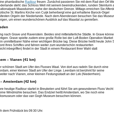
eine phantastische
Radtour
freuen. Zunächst passieren Sie mit dem Rad den Ort Wel
derlande steht: das Schloss Well mit seinem beeindruckenden, runden Steinturm 
ationalpark Maasduinen, nahe der deutschen Grenze. Mittags erreichen Sie Afferd
ogotische St. Martins Kirche von Cuijk beherbergt eine gut erhaltene Barock-Orgel
 ältesten Orgeln der Niederlande. Nach dem Abendessen besuchen Sie das Muse
eigen, um einen wunderschönen Ausblick auf das Maastal zu genießen.
usden
g nach Grave und Ravenstein. Beides sind mittelalterliche Städte. In Grave könn
tigen. Grave spielte zudem eine große Rolle bei der Luft-Boden Operation Market
in unmittelbarer Nähe einer wichtigen Brücke lag. Diese Brücke heißt heute John S
rd Ihres Schiffes und fahren weiter zum wunderschön restaurierten
 inbegriffen) findet in der Stadt in einem Restaurant Ihrer Wahl statt
hem – Vianen (41 km)
er schönen Stadt am Ufer des Flusses Waal. Von dort aus radeln Sie durch eine
rdam, einer kleinen Stadt am Ufer der Linge. Leerdam ist berühmt für seine
eiter nach Vianen, einer kleinen Festungsstadt an der Lek (Niederrhein).
n – Amsterdam (42 km)
Ihre heutige Radtour startet in Breukelen und führt Sie am gewundenen Fluss Vecht
eine Windmühle besuchen. Das Endziel heißt Amsterdam, wo Sie noch eine
 Rijksmuseum oder das van Gogh Museum besuchen können.
ch dem Frühstück bis 09:30 Uhr.