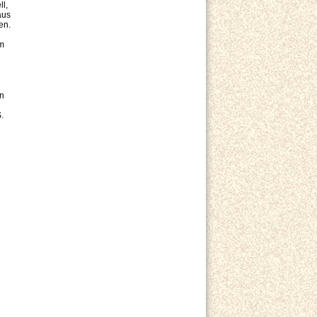
l,
aus
en.
um
en
.