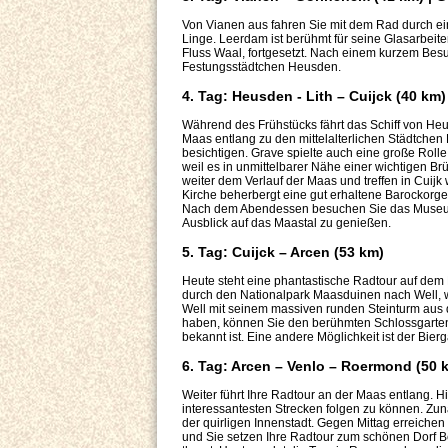
Von Vianen aus fahren Sie mit dem Rad durch ein
Linge. Leerdam ist berühmt für seine Glasarbeit
Fluss Waal, fortgesetzt. Nach einem kurzem Besu
Festungsstädtchen Heusden.
4. Tag: Heusden - Lith – Cuijck (40 km)
Während des Frühstücks fährt das Schiff von Heus
Maas entlang zu den mittelalterlichen Städtchen
besichtigen. Grave spielte auch eine große Roll
weil es in unmittelbarer Nähe einer wichtigen B
weiter dem Verlauf der Maas und treffen in Cuijk 
Kirche beherbergt eine gut erhaltene Barockorge
Nach dem Abendessen besuchen Sie das Museum
Ausblick auf das Maastal zu genießen.
5. Tag: Cuijck – Arcen (53 km)
Heute steht eine phantastische Radtour auf dem 
durch den Nationalpark Maasduinen nach Well, w
Well mit seinem massiven runden Steinturm aus d
haben, können Sie den berühmten Schlossgarten 
bekannt ist. Eine andere Möglichkeit ist der Bierg
6. Tag: Arcen – Venlo – Roermond (50 
Weiter führt Ihre Radtour an der Maas entlang. 
interessantesten Strecken folgen zu können. Zu
der quirligen Innenstadt. Gegen Mittag erreichen
und Sie setzen Ihre Radtour zum schönen Dorf B