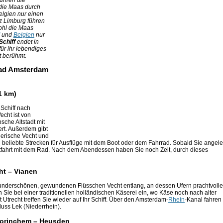
führen die
die Maas durch
elgien nur einen
nz Limburg führen
ohl die Maas
und
Belgien
nur
Schiff
endet in
für ihr lebendiges
t berühmt.
rrad Amsterdam
1 km)
Schiff nach
echt ist von
che Altstadt mit
rt. Außerdem gibt
erische Vecht und
 beliebte Strecken für Ausflüge mit dem Boot oder dem Fahrrad. Sobald Sie angele
estfahrt mit dem Rad. Nach dem Abendessen haben Sie noch Zeit, durch dieses
ht – Vianen
 wunderschönen, gewundenen Flüsschen Vecht entlang, an dessen Ufern prachtvolle
Sie bei einer traditionellen holländischen Käserei ein, wo Käse noch nach alter
 Utrecht treffen Sie wieder auf Ihr Schiff. Über den Amsterdam-
Rhein
-Kanal fahren
uss Lek (Niederrhein).
 Gorinchem – Heusden