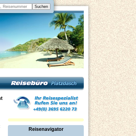
ht
z
Reisenavigator