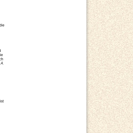
die
d
ie
ch
14.
ist