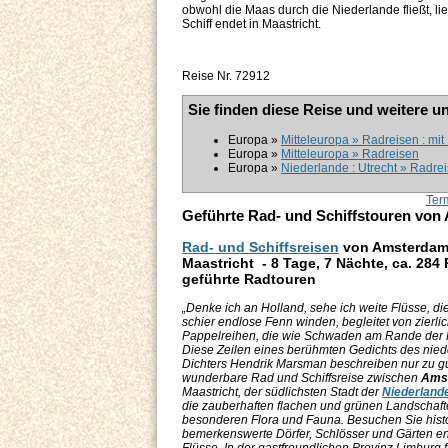
obwohl die Maas durch die Niederlande fließt, l
Schiff endet in Maastricht.
Reise Nr. 72912
Sie finden diese Reise und weitere u
Europa »
Mitteleuropa » Radreisen : mit
Europa »
Mitteleuropa » Radreisen
Europa »
Niederlande : Utrecht » Radrei
Ter
Geführte Rad- und Schiffstouren von
Rad- und Schiffsreisen
von Amsterdam
Maastricht - 8 Tage, 7 Nächte, ca. 284
geführte Radtouren
„Denke ich an Holland, sehe ich weite Flüsse, di
schier endlose Fenn winden, begleitet von zierli
Pappelreihen, die wie Schwaden am Rande der P
Diese Zeilen eines berühmten Gedichts des nie
Dichters Hendrik Marsman beschreiben nur zu gu
wunderbare Rad und Schiffsreise zwischen
Ams
Maastricht, der südlichsten Stadt der
Niederland
die zauberhaften flachen und grünen Landschafte
besonderen Flora und Fauna. Besuchen Sie histo
bemerkenswerte Dörfer, Schlösser und Gärten en