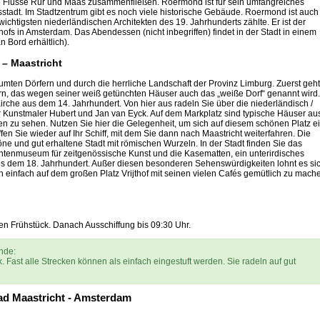
ie Flüsse Rur und Maas zusammenfließen. Roermond ist für sein umfangreiches
fsstadt. Im Stadtzentrum gibt es noch viele historische Gebäude. Roermond ist auch
ichtigsten niederländischen Architekten des 19. Jahrhunderts zählte. Er ist der
s in Amsterdam. Das Abendessen (nicht inbegriffen) findet in der Stadt in einem
 Bord erhältlich).
 – Maastricht
umten Dörfern und durch die herrliche Landschaft der Provinz Limburg. Zuerst geht
, das wegen seiner weiß getünchten Häuser auch das „weiße Dorf“ genannt wird.
Kirche aus dem 14. Jahrhundert. Von hier aus radeln Sie über die niederländisch /
 Kunstmaler Hubert und Jan van Eyck. Auf dem Markplatz sind typische Häuser au
n zu sehen. Nutzen Sie hier die Gelegenheit, um sich auf diesem schönen Platz e
ffen Sie wieder auf Ihr Schiff, mit dem Sie dann nach Maastricht weiterfahren. Die
ne und gut erhaltene Stadt mit römischen Wurzeln. In der Stadt finden Sie das
ntenmuseum für zeitgenössische Kunst und die Kasematten, ein unterirdisches
s dem 18. Jahrhundert. Außer diesen besonderen Sehenswürdigkeiten lohnt es si
h einfach auf dem großen Platz Vrijthof mit seinen vielen Cafés gemütlich zu mach
en Frühstück. Danach Ausschiffung bis 09:30 Uhr.
nde:
 Fast alle Strecken können als einfach eingestuft werden. Sie radeln auf gut
rad Maastricht - Amsterdam