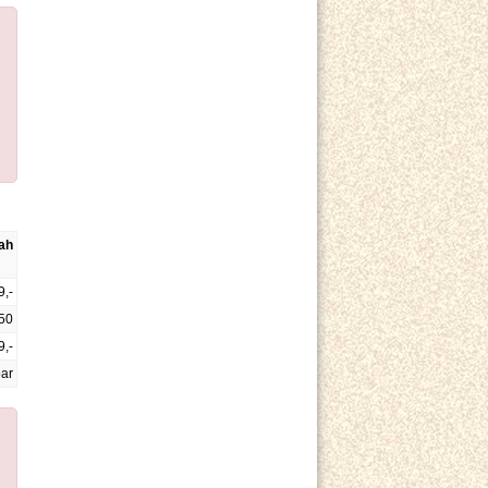
ah
9,-
50
9,-
bar