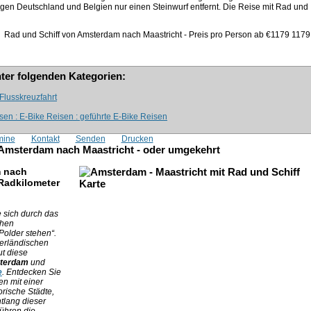
iegen Deutschland und Belgien nur einen Steinwurf entfernt. Die Reise mit Rad und
Rad und Schiff von Amsterdam nach Maastricht - Preis pro Person ab €1179
1179
nter folgenden Kategorien:
 Flusskreuzfahrt
sen : E-Bike Reisen : geführte E-Bike Reisen
mine
Kontakt
Senden
Drucken
 Amsterdam nach Maastricht - oder umgekehrt
 nach
 Radkilometer
e sich durch das
chen
older stehen“.
derländischen
t diese
terdam
und
e
. Entdecken Sie
n mit einer
rische Städte,
tlang dieser