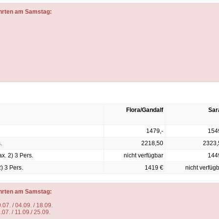
ahrten am Samstag:
Flora/Gandalf
Sar
1479,-
154
.
2218,50
2323,
x. 2) 3 Pers.
nicht verfügbar
144
) 3 Pers.
1419 €
nicht verfüg
hrten am Samstag:
07. / 04.09. / 18.09.
07. / 11.09./ 25.09.