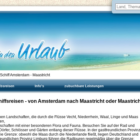
chiff Amsterdam - Maastricht
ubsreisen
Info's
zubuchbare Leistungen
iffsreisen - von Amsterdam nach Maastricht oder Maastric
nen Landschaften, die durch die Flüsse Vecht, Niederrhein, Waal, Linge und Maas
en,
chaften mit einer besonderen Flora und Fauna. Besuchen Sie auf der Rad und
Dörfer, Schlösser und Gärten entlang dieser Flüsse. In der gastfreundlichen Provin
ie Grenze: obwohl die Maas durch die Niederlande fließt, liegen Deutschland und
tfreundlichen Provinz Limburg führen die Radtouren regelmäßig über die Grenze: