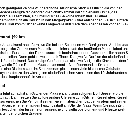
och genügend Zeit die wunderschöne, historische Stadt Maastricht, die von den
ehenswürdigkeiten gehören die Schatzkammer der St. Servaas Kirche, das
d die Kasematten, ein unterirdisches Gewölbesystem und Teil einer
em lohnt sich ein Besuch in den Mergelgrotten. Oder entspannen Sie sich einfach
 Cafés. Hier kommt sicher keine Langeweile auf! Nach dem Abendessen können Sie 
ermond (40 km
en Julianakanal nach Born, wo Sie bei den Schleusen von Bord gehen. Von hier aus
 / belgische Grenze nach Maaseik, der Heimatstadt der berühmten Maler Hubert un
ypische Häuser aus der Renaissance mit beeindruckenden Fassaden. Hier haben S
u bestellen. Dann geht es weiter nach Thorn. Das „weiße Dorf“ an der niederländis
n Häuser bekannt. Das einzige Gebäude, das nicht weiß ist, ist die Kirche aus dem 
d, wo die Flüsse Rur und Maas zusammenfließen. Roermond ist für sein
es eine Bischofsstadt. Im Stadtzentrum gibt es noch viele historische Gebäude.
uypers, der zu den wichtigsten niederländischen Architekten des 19. Jahrhunderts
nd des Hauptbahnhofs in Amsterdam.
km)
our führt zunächst am Ostufer der Maas entlang zum schönen Dorf Beesel, wo die
ragt. Dann setzen Sie auf die andere Uferseite zum Örtchen Kessel über. Kessel 
ttag erreichen Sie Venlo mit seinen vielen historischen Baudenkmälern und seiner
ch Arcen, einer ehemaligen Festungsstadt am Ufer der Maas. Wenn Sie noch Zeit
besuchen, der für seine umfangreiche und vielfältige Blumen- und Pflanzenwelt
arten der örtlichen Brauerei.