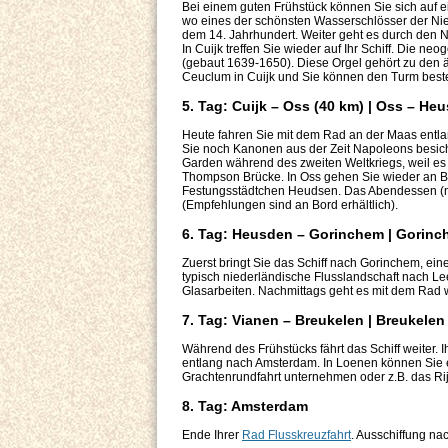
Bei einem guten Frühstück können Sie sich auf 
wo eines der schönsten Wasserschlösser der Nie
dem 14. Jahrhundert. Weiter geht es durch den N
In Cuijk treffen Sie wieder auf Ihr Schiff. Die ne
(gebaut 1639-1650). Diese Orgel gehört zu den
Ceuclum in Cuijk und Sie können den Turm best
5. Tag: Cuijk – Oss (40 km) | Oss – He
Heute fahren Sie mit dem Rad an der Maas entlan
Sie noch Kanonen aus der Zeit Napoleons besich
Garden während des zweiten Weltkriegs, weil es 
Thompson Brücke. In Oss gehen Sie wieder an Bo
Festungsstädtchen Heudsen. Das Abendessen (nicht
(Empfehlungen sind an Bord erhältlich).
6. Tag: Heusden – Gorinchem | Gorinc
Zuerst bringt Sie das Schiff nach Gorinchem, ein
typisch niederländische Flusslandschaft nach Lee
Glasarbeiten. Nachmittags geht es mit dem Rad w
7. Tag: Vianen – Breukelen | Breukele
Während des Frühstücks fährt das Schiff weiter. 
entlang nach Amsterdam. In Loenen können Sie 
Grachtenrundfahrt unternehmen oder z.B. das
8. Tag: Amsterdam
Ende Ihrer
Rad Flusskreuzfahrt
. Ausschiffung na