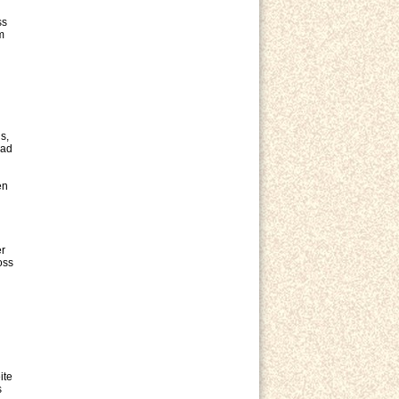
ss
m
s,
Rad
en
er
oss
ite
s