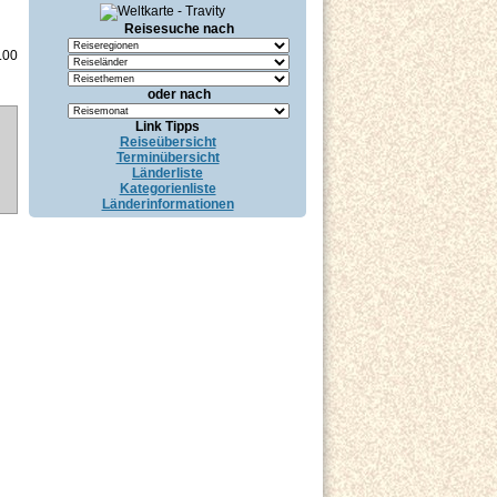
Reisesuche nach
.00
oder nach
Link Tipps
Reiseübersicht
Terminübersicht
Länderliste
Kategorienliste
Länderinformationen