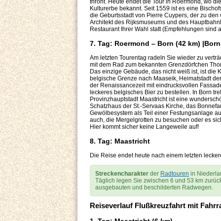
thront. Heute endet die Tour in Roermond, wo d
Kulturerbe bekannt. Seit 1559 ist es eine Bischo
die Geburtsstadt von Pierre Cuypers, der zu den w
Architekt des Rijksmuseums und des Hauptbahnhof
Restaurant Ihrer Wahl statt (Empfehlungen sind an
7. Tag: Roermond – Born (42 km) |Born
Am letzten Tourentag radeln Sie wieder zu verträ
mit dem Rad zum bekannten Grenzdörfchen Thorn
Das einzige Gebäude, das nicht weiß ist, ist die 
belgische Grenze nach Maaseik, Heimatstadt der
der Renaissancezeit mit eindrucksvollen Fassade
leckeres belgisches Bier zu bestellen. In Born tre
Provinzhauptstadt Maastricht ist eine wunderschö
Schatzhaus der St.-Servaas Kirche, das Bonnefa
Gewölbesystem als Teil einer Festungsanlage au
auch, die Mergelgrotten zu besuchen oder es sic
Hier kommt sicher keine Langeweile auf!
8. Tag: Maastricht
Die Reise endet heute nach einem letzten lecker
Streckencharakter
der
Radtouren
in Niederla
Täglich legen Sie zwischen 6 und 53 km zurück.
ausgebauten und beschilderten Radwegen.
Reiseverlauf Flußkreuzfahrt mit Fahr