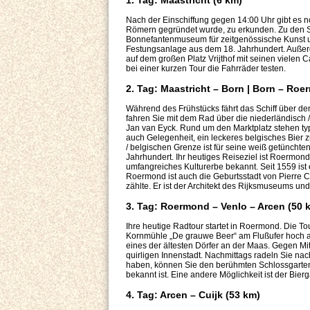
1. Tag: Maastricht (6 km)
Nach der Einschiffung gegen 14:00 Uhr gibt es n
Römern gegründet wurde, zu erkunden. Zu den S
Bonnefantenmuseum für zeitgenössische Kunst un
Festungsanlage aus dem 18. Jahrhundert. Außerd
auf dem großen Platz Vrijthof mit seinen vielen
bei einer kurzen Tour die Fahrräder testen.
2. Tag: Maastricht – Born | Born – Ro
Während des Frühstücks fährt das Schiff über d
fahren Sie mit dem Rad über die niederländisch
Jan van Eyck. Rund um den Marktplatz stehen t
auch Gelegenheit, ein leckeres belgisches Bier z
/ belgischen Grenze ist für seine weiß getünchte
Jahrhundert. Ihr heutiges Reiseziel ist Roermon
umfangreiches Kulturerbe bekannt. Seit 1559 ist 
Roermond ist auch die Geburtsstadt von Pierre C
zählte. Er ist der Architekt des Rijksmuseums u
3. Tag: Roermond – Venlo – Arcen (50 
Ihre heutige Radtour startet in Roermond. Die T
Kornmühle „De grauwe Beer“ am Flußufer hoch auf
eines der ältesten Dörfer an der Maas. Gegen Mi
quirligen Innenstadt. Nachmittags radeln Sie na
haben, können Sie den berühmten Schlossgarten 
bekannt ist. Eine andere Möglichkeit ist der Bierg
4. Tag: Arcen – Cuijk (53 km)