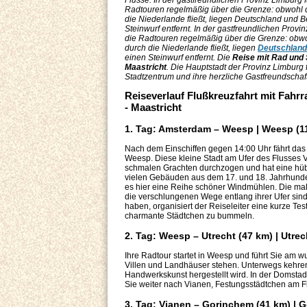
Flüsse. In der gastfreundlichen Provinz Limburg 
Radtouren regelmäßig über die Grenze: obwohl 
die Niederlande fließt, liegen Deutschland und B
Steinwurf entfernt. In der gastfreundlichen Provi
die Radtouren regelmäßig über die Grenze: obw
durch die Niederlande fließt, liegen
Deutschland
einen Steinwurf entfernt. Die
Reise mit Rad und 
Maastricht
. Die Hauptstadt der Provinz Limburg 
Stadtzentrum und ihre herzliche Gastfreundschaf
Reiseverlauf Flußkreuzfahrt mit Fah
- Maastricht
1. Tag: Amsterdam – Weesp | Weesp (1
Nach dem Einschiffen gegen 14:00 Uhr fährt das 
Weesp. Diese kleine Stadt am Ufer des Flusses V
schmalen Grachten durchzogen und hat eine hübs
vielen Gebäuden aus dem 17. und 18. Jahrhunde
es hier eine Reihe schöner Windmühlen. Die mal
die verschlungenen Wege entlang ihrer Ufer sind
haben, organisiert der Reiseleiter eine kurze T
charmante Städtchen zu bummeln.
2. Tag: Weesp – Utrecht (47 km) | Utrec
Ihre Radtour startet in Weesp und führt Sie am
Villen und Landhäuser stehen. Unterwegs kehren 
Handwerkskunst hergestellt wird. In der Domstadt
Sie weiter nach Vianen, Festungsstädtchen am Fl
3. Tag: Vianen – Gorinchem (41 km) |