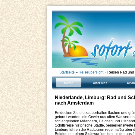
Startseite
»
Reiseübersicht
» Reisen Rad und S
Home
Über uns
Urla
Niederlande, Limburg: Rad und Sch
nach Amsterdam
Entdecken Sie die zauberhaften flachen und grü
geformt wurden: ein Gewirr aus alten Wasserrinn
schlängelnden Mäandern, Deichen und Uferlands
Schiffsreise historische Städte, bemerkenswerte 
Limburg führen die Radtouren regelmäßig über d
Belgien nur einen Steinwurf entfernt. In der gas