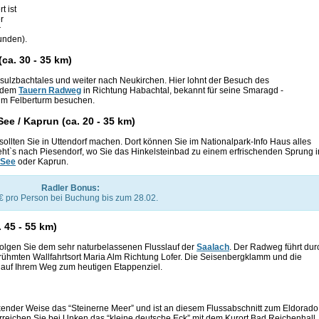
t ist
r
r
unden).
(ca. 30 - 35 km)
ulzbachtales und weiter nach Neukirchen. Hier lohnt der Besuch des
f dem
Tauern Radweg
in Richtung Habachtal, bekannt für seine Smaragd -
m im Felberturm besuchen.
 See / Kaprun (ca. 20 - 35 km)
sollten Sie in Uttendorf machen. Dort können Sie im Nationalpark-Info Haus alles
eht`s nach Piesendorf, wo Sie das Hinkelsteinbad zu einem erfrischenden Sprung i
 See
oder Kaprun.
Radler Bonus:
€ pro Person bei Buchung bis zum 28.02.
. 45 - 55 km)
olgen Sie dem sehr naturbelassenen Flusslauf der
Saalach
. Der Radweg führt dur
ühmten Wallfahrtsort Maria Alm Richtung Lofer. Die Seisenbergklamm und die
auf Ihrem Weg zum heutigen Etappenziel.
ender Weise das “Steinerne Meer” und ist an diesem Flussabschnitt zum Eldorado 
rreichen Sie bei Unken das “kleine deutsche Eck” mit dem Kurort Bad Reichenhall