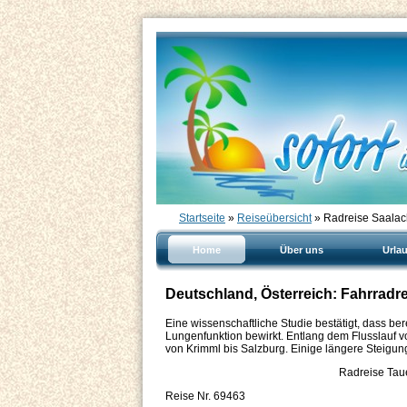
Startseite
»
Reiseübersicht
» Radreise Saala
Home
Über uns
Urla
Deutschland, Österreich: Fahrrad
Eine wissenschaftliche Studie bestätigt, dass be
Lungenfunktion bewirkt. Entlang dem Flusslauf v
von Krimml bis Salzburg. Einige längere Steigun
Radreise Tau
Reise Nr. 69463