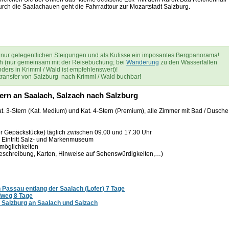
rch die Saalachauen geht die Fahrradtour zur Mozartstadt Salzburg.
 nur gelegentlichen Steigungen und als Kulisse ein imposantes Bergpanorama!
ch (nur gemeinsam mit der Reisebuchung; bei
Wanderung
zu den Wasserfällen
ders in Krimml / Wald ist empfehlenswert)!
transfer von Salzburg nach Krimml / Wald buchbar!
ern an Saalach, Salzach nach Salzburg
at. 3-Stern (Kat. Medium) und Kat. 4-Stern (Premium), alle Zimmer mit Bad / Dusche
 Gepäckstücke) täglich zwischen 09.00 und 17.30 Uhr
. Eintritt Salz- und Markenmuseum
möglichkeiten
beschreibung, Karten, Hinweise auf Sehenswürdigkeiten,…)
Passau entlang der Saalach (Lofer) 7 Tage
dweg 8 Tage
- Salzburg an Saalach und Salzach