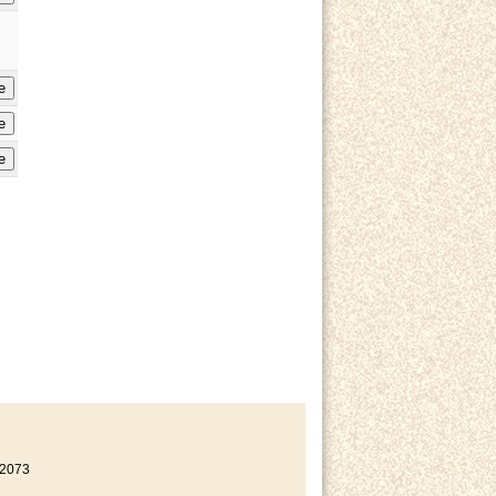
e
e
e
22073