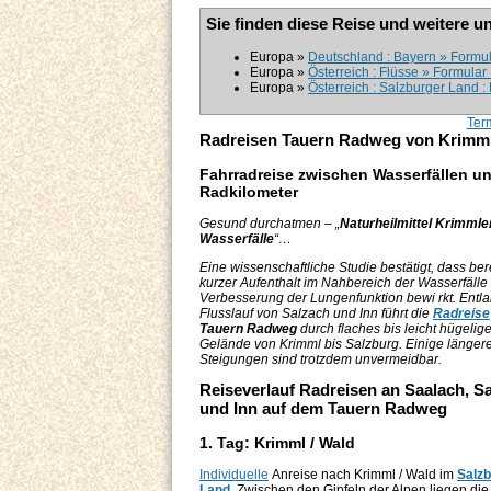
Sie finden diese Reise und weitere u
Europa »
Deutschland : Bayern » Formula
Europa »
Österreich : Flüsse » Formular
Europa »
Österreich : Salzburger Land 
Ter
Radreisen Tauern Radweg von Krimml 
Fahrradreise zwischen Wasserfällen un
Radkilometer
Gesund durchatmen – „
Naturheilmittel Krimmle
Wasserfälle
“…
Eine wissenschaftliche Studie bestätigt, dass bere
kurzer Aufenthalt im Nahbereich der Wasserfälle
Verbesserung der Lungenfunktion bewi rkt. Entl
Flusslauf von Salzach und Inn führt die
Radreise
Tauern Radweg
durch flaches bis leicht hügelig
Gelände von Krimml bis Salzburg. Einige länger
Steigungen sind trotzdem unvermeidbar.
Reiseverlauf Radreisen an Saalach, S
und Inn auf dem Tauern Radweg
1. Tag: Krimml / Wald
Individuelle
Anreise nach Krimml / Wald im
Salzb
Land
. Zwischen den Gipfeln der Alpen liegen die