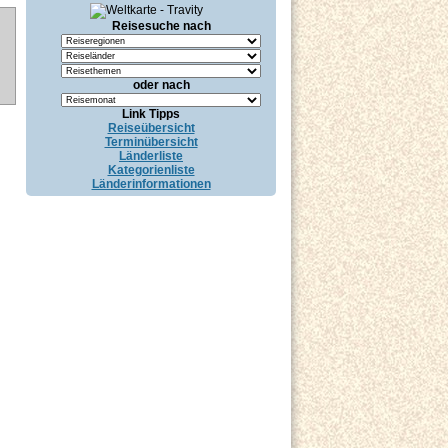
Reisesuche nach
oder nach
Link Tipps
Reiseübersicht
Terminübersicht
Länderliste
Kategorienliste
Länderinformationen