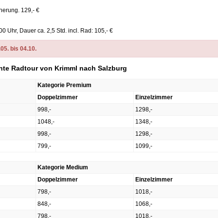
cherung. 129,- €
0 Uhr, Dauer ca. 2,5 Std. incl. Rad: 105,- €
5. bis 04.10.
chte Radtour von Krimml nach Salzburg
Kategorie Premium
Doppelzimmer
Einzelzimmer
998,-
1298,-
1048,-
1348,-
998,-
1298,-
799,-
1099,-
Kategorie Medium
Doppelzimmer
Einzelzimmer
798,-
1018,-
848,-
1068,-
798,-
1018,-