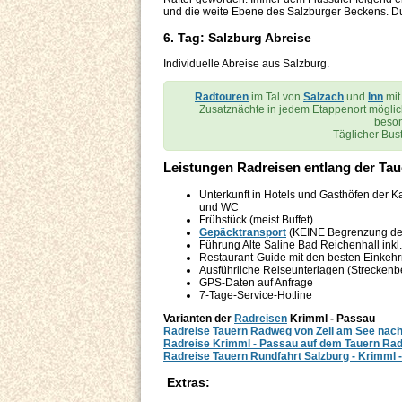
und die weite Ebene des Salzburger Beckens. Du
6. Tag: Salzburg Abreise
Individuelle Abreise aus Salzburg.
Radtouren
im Tal von
Salzach
und
Inn
mit
Zusatznächte in jedem Etappenort mögli
beson
Täglicher Bus
Leistungen Radreisen entlang der Tau
Unterkunft in Hotels und Gasthöfen der K
und WC
Frühstück (meist Buffet)
Gepäcktransport
(KEINE Begrenzung der
Führung Alte Saline Bad Reichenhall inkl
Restaurant-Guide mit den besten Einkehr
Ausführliche Reiseunterlagen (Strecken
GPS-Daten auf Anfrage
7-Tage-Service-Hotline
Varianten der
Radreisen
Krimml - Passau
Radreise Tauern Radweg von Zell am See nach 
Radreise Krimml - Passau auf dem Tauern Ra
Radreise Tauern Rundfahrt Salzburg - Krimml 
Extras: