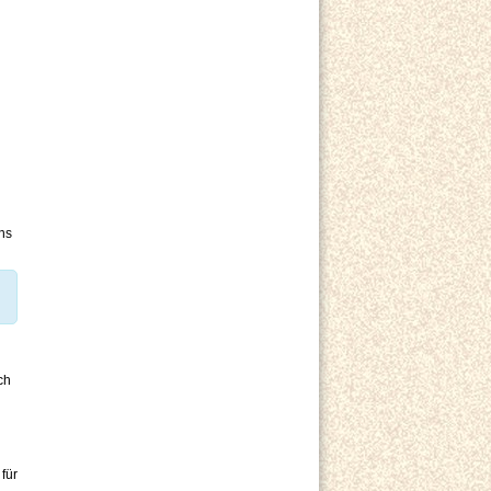
ns
ch
für