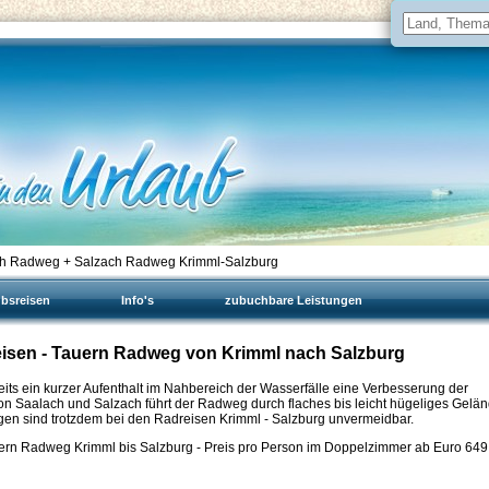
ch Radweg + Salzach Radweg Krimml-Salzburg
ubsreisen
Info's
zubuchbare Leistungen
reisen - Tauern Radweg von Krimml nach Salzburg
reits ein kurzer Aufenthalt im Nahbereich der Wasserfälle eine Verbesserung der
on Saalach und Salzach führt der Radweg durch flaches bis leicht hügeliges Gelä
gen sind trotzdem bei den Radreisen Krimml - Salzburg unvermeidbar.
ern Radweg Krimml bis Salzburg - Preis pro Person im Doppelzimmer ab Euro
649