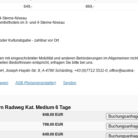
649,-
869,-
 4-Sterne-Niveau
omforthotels im 3- und 4-Sterne-Niveau
 oder Kulturabgabe - zahlbar vor Ort
en mit eingeschränkter Mobilität und anderen Behinderungen im Allgemeinen nich
len Bedürfnissen entspricht, erfragen Sie bitte bei uns.
, Joseph-Haydn-Str. 8, A-4780 Schärding, +43 (0)7712 5511-0, office@austria-
ragen
AGB (Reiseveranstalter)
Senden
ern Radweg Kat. Medium 6 Tage
848.00 EUR
Buchungsanfrag
798.00 EUR
Buchungsanfrag
649.00 EUR
Buchungsanfrag