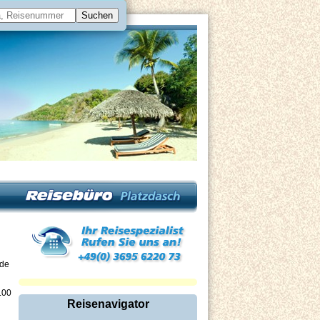
nde
.00
Reisenavigator