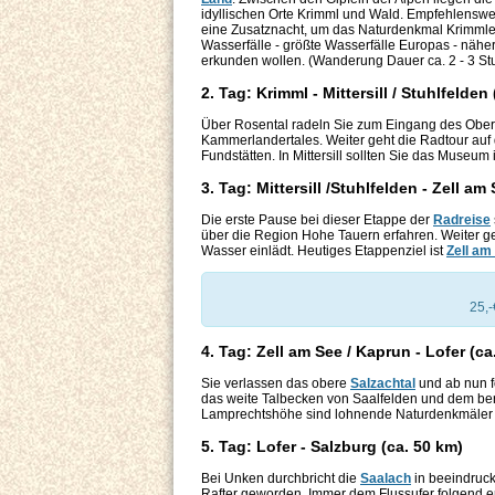
idyllischen Orte Krimml und Wald. Empfehlenswer
eine Zusatznacht, um das Naturdenkmal Krimmle
Wasserfälle - größte Wasserfälle Europas - nähe
erkunden wollen. (Wanderung Dauer ca. 2 - 3 St
2. Tag: Krimml - Mittersill / Stuhlfelden 
Über Rosental radeln Sie zum Eingang des Obers
Kammerlandertales. Weiter geht die Radtour au
Fundstätten. In Mittersill sollten Sie das Museu
3. Tag: Mittersill /Stuhlfelden - Zell am
Die erste Pause bei dieser Etappe der
Radreise
über die Region Hohe Tauern erfahren. Weiter g
Wasser einlädt. Heutiges Etappenziel ist
Zell am
25,-
4. Tag: Zell am See / Kaprun - Lofer (ca
Sie verlassen das obere
Salzachtal
und ab nun f
das weite Talbecken von Saalfelden und dem ber
Lamprechtshöhe sind lohnende Naturdenkmäler 
5. Tag: Lofer - Salzburg (ca. 50 km)
Bei Unken durchbricht die
Saalach
in beeindruck
Rafter geworden. Immer dem Flussufer folgend e