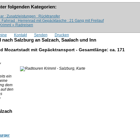
nter folgenden Kategorien:
r : Zusatzleistungen : Rücktransfer
 : Fahrrad : Herrenrad mit Gepäcktasche : 21 Gang mit Freilauf
: Krimml » Radreisen
mine
Kontakt
Senden
Drucken
nach Salzburg an Salzach, Saalach und Inn
d Mozartstadt mit Gepäcktransport - Gesamtlänge: ca. 171
r
its ein
 eine
ang dem
auf den
es
e
alzach
urger