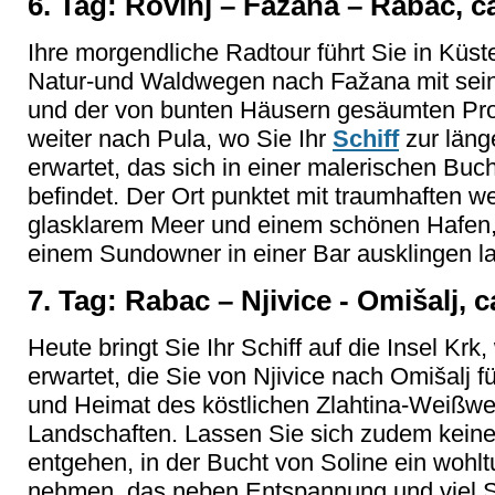
6. Tag: Rovinj – Fažana – Rabac, c
Ihre morgendliche Radtour führt Sie in Küst
Natur-und Waldwegen nach Fažana mit sei
und der von bunten Häusern gesäumten Pr
weiter nach Pula, wo Sie Ihr
Schiff
zur läng
erwartet, das sich in einer malerischen Buch
befindet. Der Ort punktet mit traumhaften w
glasklarem Meer und einem schönen Hafen, 
einem Sundowner in einer Bar ausklingen l
7. Tag: Rabac – Njivice - Omišalj, 
Heute bringt Sie Ihr Schiff auf die Insel Krk
erwartet, die Sie von Njivice nach Omišalj fü
und Heimat des köstlichen Zlahtina-Weißwei
Landschaften. Lassen Sie sich zudem keines
entgehen, in der Bucht von Soline ein wo
nehmen, das neben Entspannung und viel S