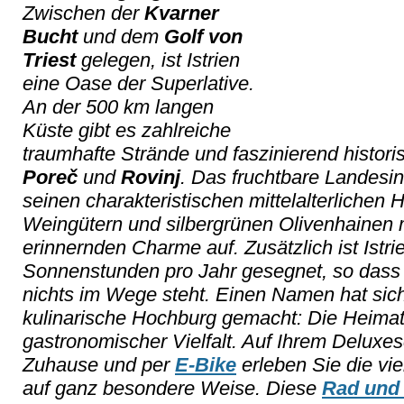
Zwischen der
Kvarner
Bucht
und dem
Golf von
Triest
gelegen, ist Istrien
eine Oase der Superlative.
An der 500 km langen
Küste gibt es zahlreiche
traumhafte Strände und faszinierend histor
Poreč
und
Rovinj
. Das fruchtbare Landesin
seinen charakteristischen mittelalterlichen
Weingütern und silbergrünen Olivenhainen 
erinnernden Charme auf. Zusätzlich ist Istri
Sonnenstunden pro Jahr gesegnet, so dass
nichts im Wege steht. Einen Namen hat sich
kulinarische Hochburg gemacht: Die Heimat 
gastronomischer Vielfalt. Auf Ihrem Delux
Zuhause und per
E-Bike
erleben Sie die vie
auf ganz besondere Weise. Diese
Rad und 