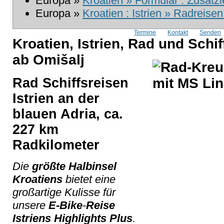
Europa »
Kroatien » Formular : Zusatz
Europa »
Kroatien : Istrien » Radreisen
Termine
Kontakt
Senden
Kroatien, Istrien, Rad und Schiff
ab Omišalj
Rad Schiffsreisen
Istrien an der
blauen Adria, ca.
227 km
Radkilometer
Die
größte Halbinsel
Kroatiens
bietet eine
großartige Kulisse für
unsere
E-Bike
-
Reise
Istriens Highlights Plus
.