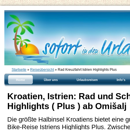
Startseite
»
Reiseübersicht
» Rad Kreuzfahrt Istrien Highlights Plus
Home
Über uns
Urlaubsreisen
Info's
Kroatien, Istrien: Rad und Schi
Highlights ( Plus ) ab Omišalj
Die größte Halbinsel Kroatiens bietet eine g
Bike-Reise Istriens Highlights Plus. Zwisc