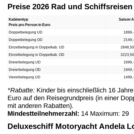
Preise 2026 Rad und Schiffsreisen 
Kabinentyp
Saison A
Preis pro Person in Euro
Doppelbelegung UD
1899,-
Doppelbelegung OD
2149,-
Einzelbelegung in Doppelkab. UD
2848,50
Einzelbelegung in Doppelkab. OD
3223,50
Dreierbelegung UD
1699,-
Dreierbelegung OD
1949,-
Viererbelegung UD
1499,-
*Rabatte:
Kinder bis einschließlich 16 Jahr
Euro auf den Reisegrundpreis (in einer Dop
mit anderen Rabatten).
Mindestteilnehmerzahl:
14 Maximum: 29
Deluxeschiff Motoryacht Andela L