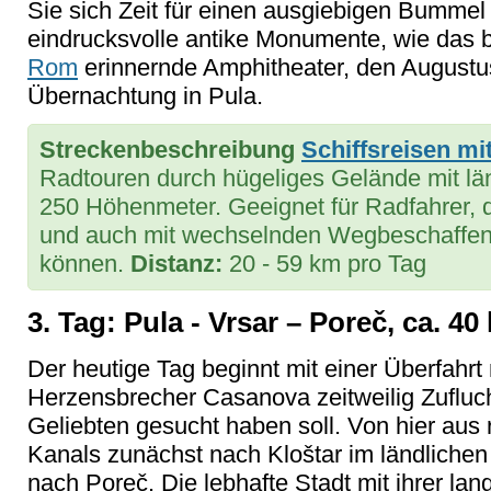
Sie sich Zeit für einen ausgiebigen Bummel
eindrucksvolle antike Monumente, wie das 
Rom
erinnernde Amphitheater, den Augustu
Übernachtung in Pula.
Streckenbeschreibung
Schiffsreisen mi
Radtouren durch hügeliges Gelände mit län
250 Höhenmeter. Geeignet für Radfahrer, d
und auch mit wechselnden Wegbeschaffen
können.
Distanz:
20 - 59 km pro Tag
3. Tag: Pula - Vrsar – Poreč, ca. 40
Der heutige Tag beginnt mit einer Überfahrt 
Herzensbrecher Casanova zeitweilig Zufluc
Geliebten gesucht haben soll. Von hier aus 
Kanals zunächst nach Kloštar im ländlichen 
nach Poreč. Die lebhafte Stadt mit ihrer l