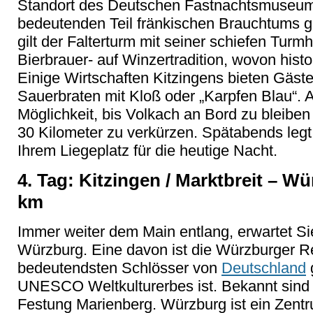
Standort des Deutschen Fastnachtsmuseums
bedeutenden Teil fränkischen Brauchtums gi
gilt der Falterturm mit seiner schiefen Turmha
Bierbrauer- auf Winzertradition, wovon hist
Einige Wirtschaften Kitzingens bieten Gäst
Sauerbraten mit Kloß oder
„Karpfen Blau“. 
M
öglichkeit, bis Volkach an Bord zu bleibe
30 Kilometer zu verkürzen. Spätabends legt 
Ihrem Liegeplatz für die heutige Nacht.
4. Tag: Kitzingen / Marktbreit
– W
ü
km
Immer weiter dem Main entlang, erwartet Si
Würzburg. Eine davon ist die Würzburger Re
bedeutendsten Schlösser von
Deutschland
g
UNESCO Weltkulturerbes ist. Bekannt sind 
Festung Marienberg. Würzburg ist ein Zent