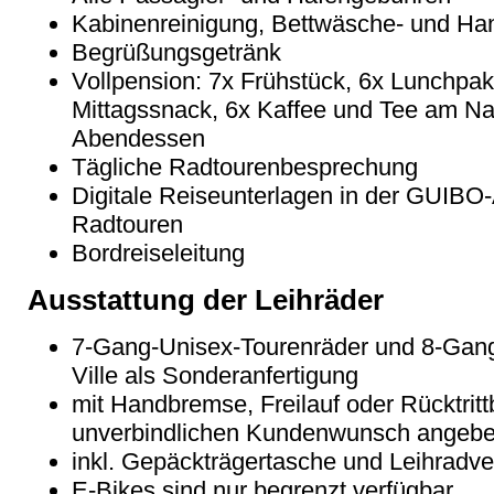
Kabinenreinigung, Bettw
äsche- und Ha
Begr
üßungsgetränk
Vollpension: 7x Fr
ühstück, 6x Lunchpake
Mittagssnack, 6x Kaffee und Tee am N
Abendessen
T
ägliche Radtourenbesprechung
Digitale Reiseunterlagen in der GUIBO-
Radtouren
Bordreiseleitung
Ausstattung der Leihräder
7-Gang-Unisex-Tourenräder und 8-Gang
Ville als Sonderanfertigung
mit Handbremse, Freilauf oder Rücktritt
unverbindlichen Kundenwunsch angebe
inkl. Gepäckträgertasche und Leihradve
E-Bikes sind nur begrenzt verfügbar