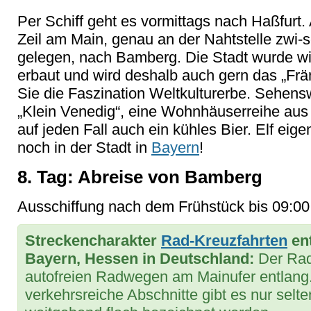
Per Schiff geht es vormittags nach Ha
ßfurt
Zeil am Main, genau an der Nahtstelle
zwi-
gelegen, nach Bamberg. Die Stadt wurde w
erbaut und wird deshalb auch gern das
„Fr
ä
Sie die Faszination Weltkulturerbe. Sehensw
„Klein Venedig“, eine Wohnh
äuserreihe aus
auf jeden Fall auch ein kühles Bier. Elf eig
noch in der Stadt in
Bayern
!
8. Tag: Abreise von Bamberg
Ausschiffung nach dem Frühstück bis 09:00 
Streckencharakter
Rad-Kreuzfahrten
ent
Bayern, Hessen in Deutschland:
D
er Ra
autofreien Radwegen am Mainufer entlang.
verkehrsreiche Abschnitte gibt es nur selt