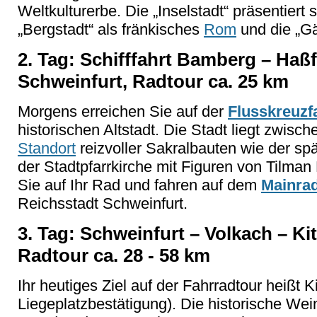
Weltkulturerbe. Die
„Inselstadt“ pr
äsentiert 
„Bergstadt“ als fr
änkisches
Rom
und die
„G
2. Tag: Schifffahrt Bamberg
– Ha
ßf
Schweinfurt, Radtour ca. 25 km
Morgens erreichen Sie auf der
Flusskreuzf
historischen Altstadt. Die Stadt liegt zwisc
Standort
reizvoller Sakralbauten wie der spä
der Stadtpfarrkirche mit Figuren von Tilman
Sie auf Ihr Rad und fahren auf dem
Mainra
Reichsstadt Schweinfurt.
3. Tag: Schweinfurt
– Volkach – Kit
Radtour ca. 28 - 58 km
Ihr heutiges Ziel auf der Fahrradtour heißt K
Liegeplatzbest
ätigung). Die historische We