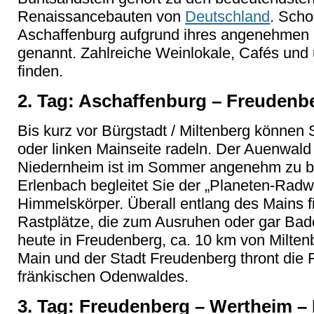
Renaissancebauten von
Deutschland
. Scho
Aschaffenburg aufgrund ihres
ange
nehmen 
genannt. Zahlreiche Weinlokale, Caf
és und 
finden.
2. Tag: Aschaffenburg
– Freudenbe
Bis kurz vor
B
ürgstadt
/ Miltenberg können 
oder linken Mainseite radeln. Der Auenwal
Niedernheim
ist im Sommer angenehm zu bef
Erlenbach begleitet Sie der
„Planeten-Radwe
Himmelskörper. Überall entlang des Mains 
Rastplätze, die zum Ausruhen oder gar Baden
heute in Freudenberg, ca. 10 km von
Milten
Main und der Stadt Freudenberg thront die
fränkischen Odenwaldes.
3. Tag: Freudenberg
– Wertheim – 