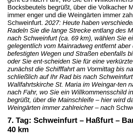
Bocksbeutels begrüßt, über die Volkacher 
immer enger und die Weing
ärten immer zah
Schweinfurt.
2027: Heute haben verschiede
Radeln Sie die lange Strecke entlang des 
nach Schweinfurt (ca. 69 km), wählen Sie ein
gelegentlich vom Mainradweg entfernt aber
befestigten Wegen und Straßen ebenfalls bis
oder Sie ent-scheiden Sie für eine verkürz
zunächst die Schifffahrt am Vormittag bis n
schließlich auf Ihr Rad bis nach Schweinfur
Wallfahrtskirche St. Maria im Weingar-ten 
nach Fahr, wo Sie ein Willkommensschild i
begrüßt, über die Mainschleife – hier wird 
Weingärten immer zahlreicher – nach
Schwei
7. Tag: Schweinfurt – Ha
ßfurt
– Ba
40 km