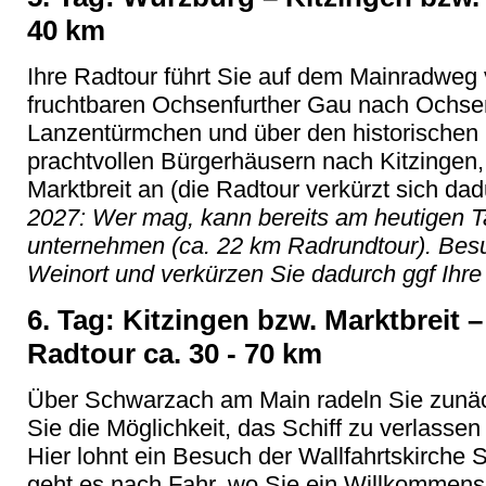
40 km
Ihre Radtour f
ührt Sie auf dem Mainradweg
fruchtbaren Ochsenfurther Gau nach Ochse
Lanzentürmchen und über den historischen O
prachtvollen Bürgerhäusern nach Kitzingen, al
Marktbreit an (die Radtour verkürzt sich da
2027: Wer mag, kann bereits am heutigen T
unternehmen (ca. 22 km Radrundtour). Besu
Weinort und verkürzen Sie dadurch ggf Ihre
6. Tag: Kitzingen bzw. Marktbreit
–
Radtour ca. 30 - 70 km
Über Schwarzach am Main radeln Sie zunäc
Sie die Möglichkeit, das Schiff zu verlassen
Hier lohnt ein Besuch der Wallfahrtskirche 
geht es nach Fahr, wo Sie ein Willkommens