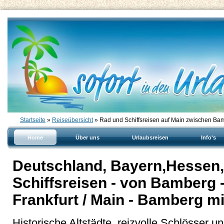
Startseite
»
Reiseübersicht
» Rad und Schiffsreisen auf Main zwischen Bam
Home
Über uns
Urlaubsreisen
Info's
Deutschland, Bayern,Hessen,
Schiffsreisen - von Bamberg -
Frankfurt / Main - Bamberg 
Historische Altstädte, reizvolle Schlösser u