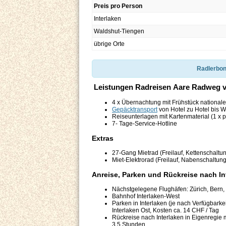
Preis pro Person
Interlaken
Waldshut-Tiengen
übrige Orte
Radlerbon
Leistungen Radreisen Aare Radweg vo
4 x Übernachtung mit Frühstück national
Gepäcktransport
von Hotel zu Hotel bis W
Reiseunterlagen mit Kartenmaterial (1 x 
7- Tage-Service-Hotline
Extras
27-Gang Mietrad (Freilauf, Kettenschaltun
Miet-Elektrorad (Freilauf, Nabenschaltun
Anreise, Parken und Rückreise nach In
Nächstgelegene Flughäfen: Zürich, Bern,
Bahnhof Interlaken-West
Parken in Interlaken (je nach Verfügbarke
Interlaken Ost, Kosten ca. 14 CHF / Tag
Rückreise nach Interlaken in Eigenregie 
3,5 Stunden.