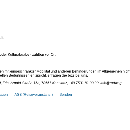
it.
 oder Kulturabgabe - zahlbar vor Ort
en mit eingeschränkter Mobilität und anderen Behinderungen im Allgemeinen nich
len Bedürfnissen entspricht, erfragen Sie bitte bei uns.
ritz-Arnold-Straße 16a, 78567 Konstanz, +49 7531 81 99 30, info@radweg-
ragen
AGB (Reiseveranstalter)
Senden