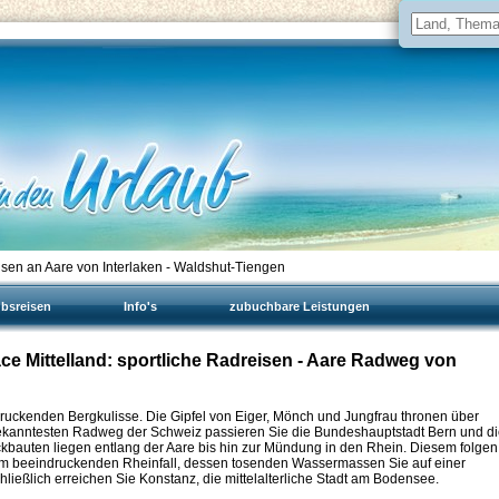
isen an Aare von Interlaken - Waldshut-Tiengen
ubsreisen
Info's
zubuchbare Leistungen
e Mittelland: sportliche Radreisen - Aare Radweg von
ndruckenden Bergkulisse. Die Gipfel von Eiger, Mönch und Jungfrau thronen über
ekanntesten Radweg der Schweiz passieren Sie die Bundeshauptstadt Bern und d
kbauten liegen entlang der Aare bis hin zur Mündung in den Rhein. Diesem folgen
m beeindruckenden Rheinfall, dessen tosenden Wassermassen Sie auf einer
ießlich erreichen Sie Konstanz, die mittelalterliche Stadt am Bodensee.