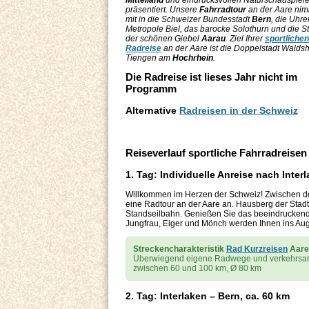
Mittelland
und eindrucksvollen Naturschauspiel
präsentiert. Unsere
Fahrradtour
an der Aare nim
mit in die Schweizer Bundesstadt
Bern
, die Uhre
Metropole Biel, das barocke Solothurn und die S
der schönen Giebel
Aarau
. Ziel Ihrer
sportlichen
Radreise
an der Aare ist die Doppelstadt Waldsh
Tiengen am
Hochrhein
.
Die Radreise ist lieses Jahr nicht im
Programm
Alternative
Radreisen in der Schweiz
Reiseverlauf sportliche Fahrradreisen
1. Tag: Individuelle Anreise nach Inter
Willkommen im Herzen der Schweiz! Zwischen dem 
eine Radtour an der Aare an. Hausberg der Stadt
Standseilbahn. Genießen Sie das beeindrucken
Jungfrau, Eiger und Mönch werden Ihnen ins Au
Streckencharakteristik
Rad Kurzreisen
Aare
Überwiegend eigene Radwege und verkehrsarm
zwischen 60 und 100 km, Ø 80 km
2. Tag: Interlaken – Bern, ca. 60 km