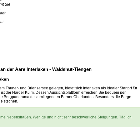
en
mt Sie
n-
tadt
ut-
 an der Aare Interlaken - Waldshut-Tiengen
laken
Thuner- und Brienzersee gelegen, bietet sich Interlaken als idealer Startort für
 ist der Harder Kulm. Dessen Aussichtsplattform erreichen Sie bequem per
de Bergpanorama des umliegenden Berner Oberlandes. Besonders die Berge
ge stechen.
e Nebenstraßen. Wenige und nicht sehr beschwerliche Steigungen. Täglich