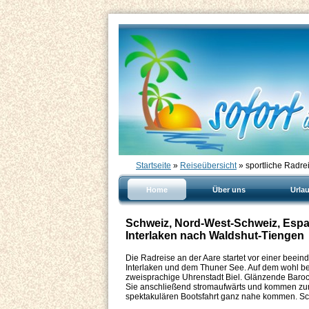
Startseite
»
Reiseübersicht
» sportliche Radre
Home
Über uns
Urla
Schweiz, Nord-West-Schweiz, Espac
Interlaken nach Waldshut-Tiengen
Die Radreise an der Aare startet vor einer beei
Interlaken und dem Thuner See. Auf dem wohl b
zweisprachige Uhrenstadt Biel. Glänzende Baroc
Sie anschließend stromaufwärts und kommen zu
spektakulären Bootsfahrt ganz nahe kommen. Schl