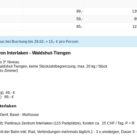
99,-
13
59,-
8
85,-
11
us bei Buchung bis 28.02. = 15,- € pro Person
n Interlaken - Waldshut-Tiengen
es 3* Niveau
aldshut-Tiengen, keine Stückzahlbegrenzung, max. 20 kg / Stück
pro Zimmer)
g) 49,- €
g) 99,- €
terlaken
 Genf, Basel - Mulhouse
it): Parkhaus Zentrum Interlaken (115 Parkplätze), Kosten ca. 25 CHF / Tag. P + R
mit der Bahn inkl. Rad, Verbindungen mehrmals täglich,1 - 3 x umsteigen, Dauer 3 -