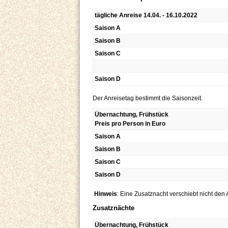
tägliche Anreise 14.04. - 16.10.2022
Saison A
Saison B
Saison C
Saison D
Der Anreisetag bestimmt die Saisonzeit.
Übernachtung, Frühstück
Preis pro Person in Euro
Saison A
Saison B
Saison C
Saison D
Hinweis
: Eine Zusatznacht verschiebt nicht den 
Zusatznächte
Übernachtung, Frühstück