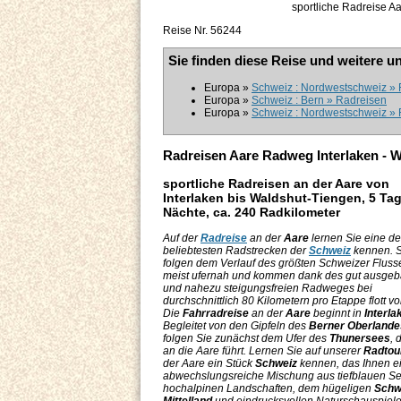
sportliche Radreise A
Reise Nr. 56244
Sie finden diese Reise und weitere u
Europa »
Schweiz : Nordwestschweiz » 
Europa »
Schweiz : Bern » Radreisen
Europa »
Schweiz : Nordwestschweiz » R
Radreisen Aare Radweg Interlaken - 
sportliche Radreisen an der Aare von
Interlaken bis Waldshut-Tiengen, 5 Tag
Nächte, ca. 240 Radkilometer
Auf der
Radreise
an der
Aare
lernen Sie eine de
beliebtesten Radstrecken der
Schweiz
kennen. S
folgen dem Verlauf des größten Schweizer Fluss
meist ufernah und kommen dank des gut ausgeb
und nahezu steigungsfreien Radweges bei
durchschnittlich 80 Kilometern pro Etappe flott vo
Die
Fahrradreise
an der
Aare
beginnt in
Interla
Begleitet von den Gipfeln des
Berner Oberlande
folgen Sie zunächst dem Ufer des
Thunersees
, 
an die Aare führt. Lernen Sie auf unserer
Radtou
der Aare ein Stück
Schweiz
kennen, das Ihnen e
abwechslungsreiche Mischung aus tiefblauen S
hochalpinen Landschaften, dem hügeligen
Schw