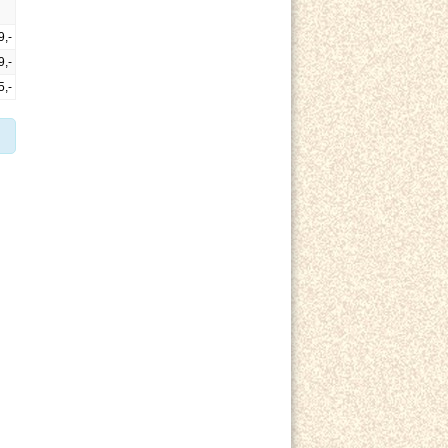
9,-
9,-
5,-