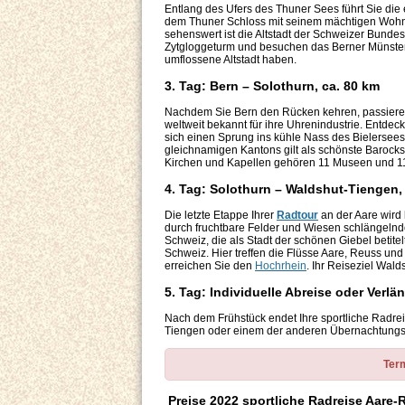
Entlang des Ufers des Thuner Sees führt Sie die 
dem Thuner Schloss mit seinem mächtigen Wohntu
sehenswert ist die Altstadt der Schweizer Bunde
Zytgloggeturm und besuchen das Berner Münster,
umflossene Altstadt haben.
3. Tag: Bern – Solothurn, ca. 80 km
Nachdem Sie Bern den Rücken kehren, passieren 
weltweit bekannt für ihre Uhrenindustrie. Entdec
sich einen Sprung ins kühle Nass des Bielersees
gleichnamigen Kantons gilt als schönste Barocks
Kirchen und Kapellen gehören 11 Museen und 11
4. Tag: Solothurn – Waldshut-Tiengen,
Die letzte Etappe Ihrer
Radtour
an der Aare wird 
durch fruchtbare Felder und Wiesen schlängelnde
Schweiz, die als Stadt der schönen Giebel betite
Schweiz. Hier treffen die Flüsse Aare, Reuss un
erreichen Sie den
Hochrhein
. Ihr Reiseziel Wald
5. Tag: Individuelle Abreise oder Verl
Nach dem Frühstück endet Ihre sportliche Radreis
Tiengen oder einem der anderen Übernachtungsor
Term
Preise 2022 sportliche Radreise Aare