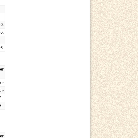
10.
06.
08.
er
8,-
8,-
8,-
8,-
er