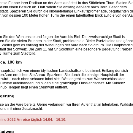
erste Etappe Ihrer Radtour an der Aare zunächst in das Städtchen Thun. Statten Si
rm einen Besuch ab. Flott radeln Sie entlang der Aare nach Bern. Besonders
sstadt. Spazieren Sie durch die kilometerlange Einkaufspromenade, begutachten d
 von dessen 100 Meter hohen Turm Sie einen fabelhaften Blick auf die von der Aa
Sie den Wohlensee und folgen der Aare bis Biel. Die zweisprachige Stadt ist
ken Sie die vielen Brunnen in der Stadt, probieren die Bieler Bsetzisteine und gönn
. Weiter geht es entlang der Windungen der Aare nach Solothurn. Die Hauptstadt 
tadt der Schweiz. Die Zahl 11 hat für Solothurn eine besondere Bedeutung: Neben
 Türme zum Stadtbild.
 ca. 100 km
hauptsächlich von einem idyllischen Landschaftsbild bestimmt. Entlang der sich
n Aare erreichen Sie Aarau. Spazieren Sie durch die einstige Hauptstadt der
lt wird – nach oben schauen lohnt sich! Weiter geht es zum Wasserschloss der
d Limmat aufeinander und bilden eine großzügige Flusslandschaft. Mit Koblenz
shut-Tiengen liegt einen Steinwurf entfernt.
ängerung
e an der Aare bereits. Gerne verlängern wir Ihren Aufenthalt in Interlaken, Waldsh
te mit einer Zusatznacht.
ine 2022 Anreise täglich 14.04. - 16.10.
-Radweg