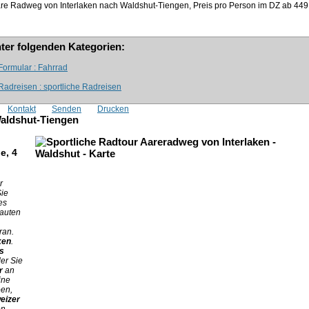
are Radweg von Interlaken nach Waldshut-Tiengen, Preis pro Person im DZ ab
449
nter folgenden Kategorien:
Formular : Fahrrad
adreisen : sportliche Radreisen
Kontakt
Senden
Drucken
Waldshut-Tiengen
e, 4
r
ie
es
auten
ran.
ken
.
s
der Sie
r
an
ine
een,
eizer