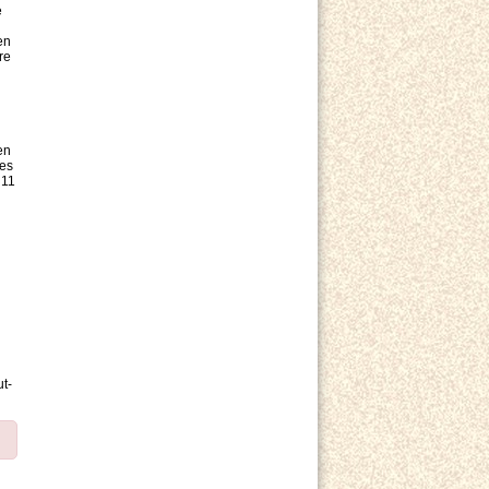
e
en
re
en
des
 11
ut-