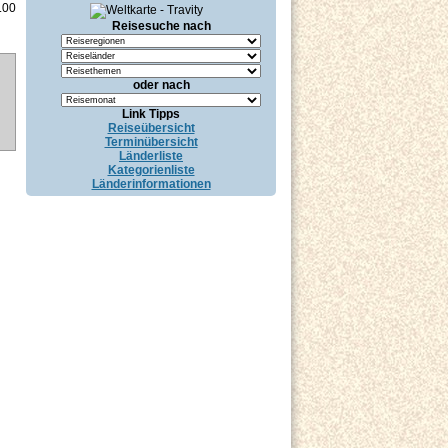
.00
Reisesuche nach
oder nach
Link Tipps
Reiseübersicht
Terminübersicht
Länderliste
Kategorienliste
Länderinformationen