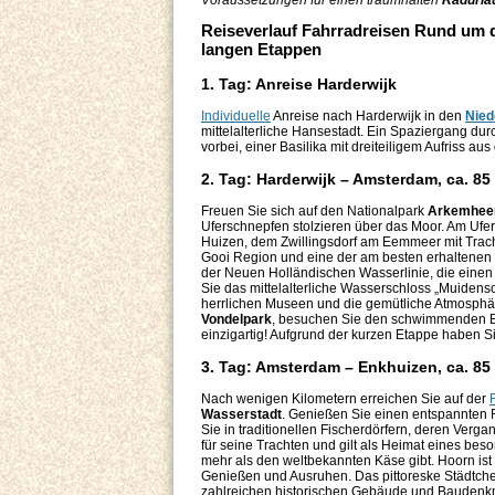
Voraussetzungen für einen traumhaften
Radurla
Reiseverlauf Fahrradreisen Rund um d
langen Etappen
1. Tag: Anreise Harderwijk
Individuelle
Anreise nach Harderwijk in den
Nied
mittelalterliche Hansestadt. Ein Spaziergang dur
vorbei, einer Basilika mit dreiteiligem Aufriss au
2. Tag: Harderwijk – Amsterdam, ca. 85
Freuen Sie sich auf den Nationalpark
Arkemhee
Uferschnepfen stolzieren über das Moor. Am Ufer
Huizen, dem Zwillingsdorf am Eemmeer mit Trac
Gooi Region und eine der am besten erhaltenen
der Neuen Holländischen Wasserlinie, die einen
Sie das mittelalterliche Wasserschloss „Muidens
herrlichen Museen und die gemütliche Atmosph
Vondelpark
, besuchen Sie den schwimmenden Blu
einzigartig! Aufgrund der kurzen Etappe haben 
3. Tag: Amsterdam – Enkhuizen, ca. 85
Nach wenigen Kilometern erreichen Sie auf der
Wasserstadt
. Genießen Sie einen entspannten
Sie in traditionellen Fischerdörfern, deren Verg
für seine Trachten und gilt als Heimat eines bes
mehr als den weltbekannten Käse gibt. Hoorn ist
Genießen und Ausruhen. Das pittoreske Städtche
zahlreichen historischen Gebäude und Baudenk