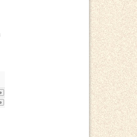
t
e
e