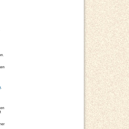
e
on.
gen
m
.
hen
t
ner