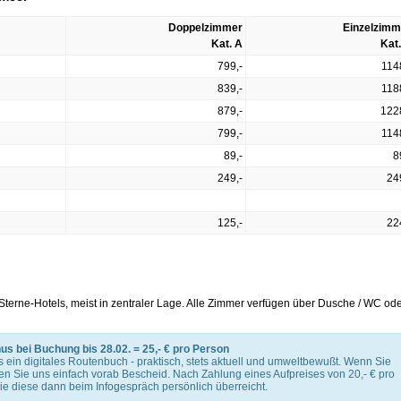
Doppelzimmer
Einzelzimm
Kat. A
Kat
799,-
114
839,-
118
879,-
122
799,-
114
89,-
8
249,-
24
125,-
22
-Sterne-Hotels, meist in zentraler Lage. Alle Zimmer verfügen über Dusche / WC od
us bei Buchung bis 28.02. = 25,- € pro Person
ts ein digitales Routenbuch - praktisch, stets aktuell und umweltbewußt. Wenn Sie
en Sie uns einfach vorab Bescheid. Nach Zahlung eines Aufpreises von 20,- € pro
ie diese dann beim Infogespräch persönlich überreicht.