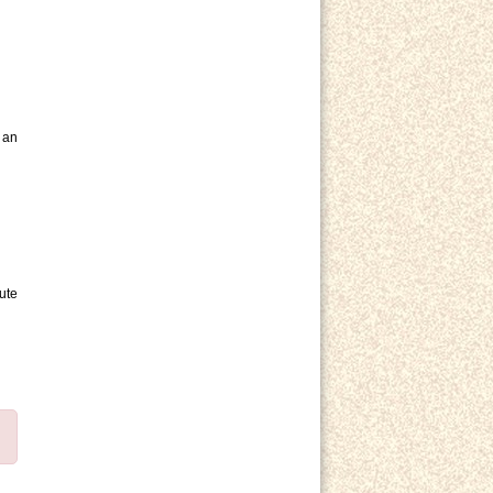
 an
ute