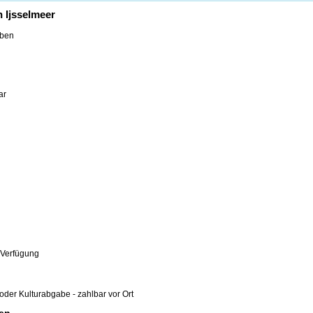
 Ijsselmeer
eben
ar
k
r Verfügung
 oder Kulturabgabe - zahlbar vor Ort