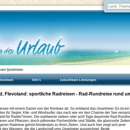
isen Ijsselmeer
ubsreisen
Info's
zubuchbare Leistungen
nd, Flevoland: sportliche Radreisen - Rad-Rundreise rund u
idersee mit einem Damm von der Nordsee ab. So entstand das IJsselmeer. Es ist ein
dies für Segler, Kite- und Windsurfer, das nach wie vor den Charme der See versprü
zuletzt für Radler*innen. Die wahlweise sieben oder acht Tage dauernde Rad-Rundre
Tieren und Pflanzen, durch pittoreske Fischerdörfer und Städte, die glanzvolle Zeiten
geren Radreise gehört Amsterdam zu Ihren Zielen. Und auch hier zeigt sich jene
z des Wassers, die die Landschaft ums IJsselmeer auszeichnet. Beste