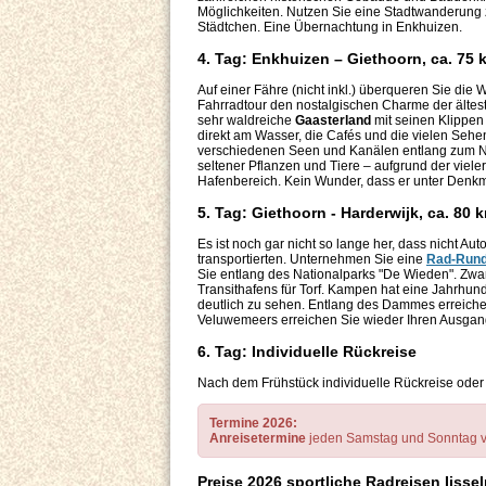
Möglichkeiten. Nutzen Sie eine Stadtwanderung
Städtchen. Eine Übernachtung in Enkhuizen.
4. Tag: Enkhuizen – Giethoorn, ca. 75 
Auf einer Fähre (nicht inkl.) überqueren Sie die
Fahrradtour den nostalgischen Charme der älteste
sehr waldreiche
Gaasterland
mit seinen Klippen
direkt am Wasser, die Cafés und die vielen Sehe
verschiedenen Seen und Kanälen entlang zum Nat
seltener Pflanzen und Tiere – aufgrund der viele
Hafenbereich. Kein Wunder, dass er unter Denkm
5. Tag: Giethoorn - Harderwijk, ca. 80 
Es ist noch gar nicht so lange her, dass nicht Au
transportierten. Unternehmen Sie eine
Rad-Rund
Sie entlang des Nationalparks "De Wieden". Zwa
Transithafens für Torf. Kampen hat eine Jahrhun
deutlich zu sehen. Entlang des Dammes erreichen
Veluwemeers erreichen Sie wieder Ihren Ausgang
6. Tag: Individuelle Rückreise
Nach dem Frühstück individuelle Rückreise oder
Termine 2026:
Anreisetermine
jeden Samstag und Sonntag vo
Preise 2026 sportliche Radreisen Ijsse