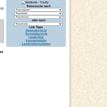
Reisesuche nach
.00
oder nach
Link Tipps
Reiseübersicht
Terminübersicht
Länderliste
Kategorienliste
Länderinformationen