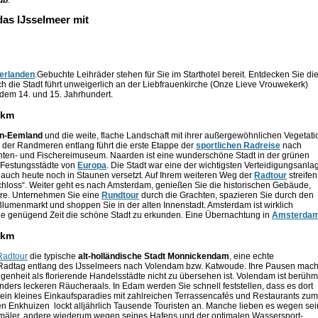
ub
.
as IJsselmeer mit
erlanden
.Gebuchte Leihräder stehen für Sie im Starthotel bereit. Entdecken Sie di
ch die Stadt führt unweigerlich an der Liebfrauenkirche (Onze Lieve Vrouwekerk)
s dem 14. und 15. Jahrhundert.
 km
n-Eemland
und die weite, flache Landschaft mit ihrer außergewöhnlichen Vegetati
 der Randmeren entlang führt die erste Etappe der
sportlichen Radreise
nach
hten- und Fischereimuseum. Naarden ist eine wunderschöne Stadt in der grünen
 Festungsstädte von
Europa
. Die Stadt war eine der wichtigsten Verteidigungsanla
 auch heute noch in Staunen versetzt. Auf Ihrem weiteren Weg der
Radtour
streifen
chloss“. Weiter geht es nach Amsterdam, genießen Sie die historischen Gebäude,
äre. Unternehmen Sie eine
Rundtour
durch die Grachten, spazieren Sie durch den
menmarkt und shoppen Sie in der alten Innenstadt. Amsterdam ist wirklich
Sie genügend Zeit die schöne Stadt zu erkunden. Eine Übernachtung in
Amsterda
 km
Radtour
die typische
alt-holländische Stadt Monnickendam
, eine echte
 Radtag entlang des IJsselmeers nach Volendam bzw. Katwoude. Ihre Pausen mac
angenheit als florierende Handelsstädte nicht zu übersehen ist. Volendam ist berühm
onders leckeren Räucheraals. In Edam werden Sie schnell feststellen, dass es dort
 ein kleines Einkaufsparadies mit zahlreichen Terrassencafés und Restaurants zum
n Enkhuizen lockt alljährlich Tausende Touristen an. Manche lieben es wegen sei
mäler, andere wiederum wegen seines Hafens und der optimalen Wassersport-