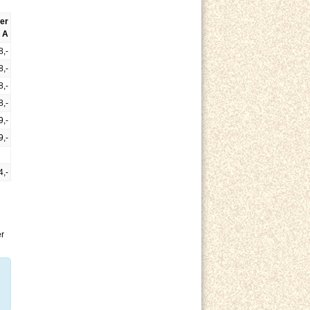
er
. A
8,-
8,-
8,-
8,-
9,-
9,-
4,-
er