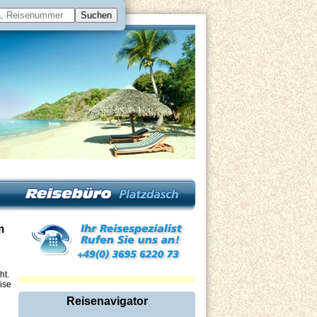
m
ht.
ise
Reisenavigator