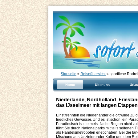
Startseite
»
Reiseübersicht
» sportliche Radre
Home
Über uns
Urla
Niederlande, Nordholland, Friesla
das IJsselmeer mit langen Etappen
Einst trennten die Niederländer die oft wilde Zu
friedliches Gewässer. Und es ist schön: ein Para
Paradiesisch ist die meist flache Region nicht 
führt Sie durch Nationalparks mit teils seltenen 
als Handelsmetropolen erlebt haben. Bei der län
Mischung aus faszinierender Kultur und dem Rei