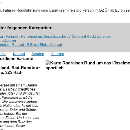
ub.
, Fahrrad-Rundfahrt rund ums IJsselmeer, Preis pro Person im DZ ÜF ab Euro
799
nter folgenden Kategorien:
ar : Fahrrad : Herrenrad mit Gepäcktasche : 7 Gang mit Rücktrittbremse
rradtouren
ular : Fahrrad : E-Bike / Elektrofahrrad
mine
Kontakt
Senden
Drucken
rtliche Variante
esland, Rad-Rundtour
ca. 325 Rad-
idersee mit einem Damm
r
. Es ist ein
friedliches
gler, Kite- und Windsurfer,
 Paradiesisch ist die
en. Die wahlweise sieben
h Nationalparks mit teils
ischerdörfer und Städte,
bt haben. Bei der
ren Zielen. Und auch hier
tur und dem Reiz des
zeichnet. Beste