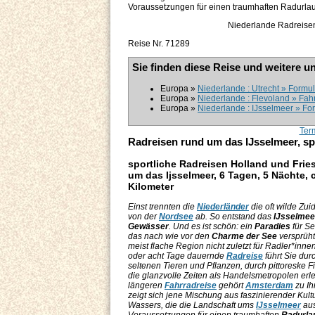
Voraussetzungen für einen traumhaften Radurla
Niederlande Radreisen
Reise Nr. 71289
Sie finden diese Reise und weitere u
Europa »
Niederlande : Utrecht » Formul
Europa »
Niederlande : Flevoland » Fah
Europa »
Niederlande : IJsselmeer » Form
Ter
Radreisen rund um das IJsselmeer, spo
sportliche Radreisen Holland und Fri
um das Ijsselmeer, 6 Tagen, 5 Nächte, 
Kilometer
Einst trennten die
Niederländer
die oft wilde Zu
von der
Nordsee
ab. So entstand das
IJsselmee
Gewässer
. Und es ist schön: ein
Paradies
für Se
das nach wie vor den
Charme der See
versprüht.
meist flache Region nicht zuletzt für Radler*inn
oder acht Tage dauernde
Radreise
führt Sie durc
seltenen Tieren und Pflanzen, durch pittoreske F
die glanzvolle Zeiten als Handelsmetropolen erle
längeren
Fahrradreise
gehört
Amsterdam
zu Ih
zeigt sich jene Mischung aus faszinierender Kul
Wassers, die die Landschaft ums
IJsselmeer
aus