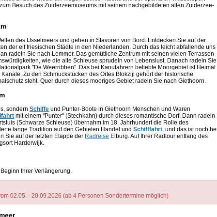
 zum Besuch des Zuiderzeemuseums mit seinem nachgebildeten alten Zuiderzee-
km
 Wellen des IJsselmeers und gehen in Stavoren von Bord. Entdecken Sie auf der
n der elf friesischen Städte in den Niederlanden. Durch das leicht abfallende uns
 an radeln Sie nach Lemmer. Das gemütliche Zentrum mit seinen vielen Terrassen
nswürdigkeiten, wie die alte Schleuse sprudeln von Lebenslust. Danach radeln Sie
ionalpark "De Weerribben". Das bei Kanufahrern beliebte Moorgebiet ist Heimat
r Kanäle. Zu den Schmuckstücken des Ortes Blokzijl gehört der historische
alschutz steht. Quer durch dieses mooriges Gebiet radeln Sie nach Giethoorn.
km
tos, sondern
Schiffe
und Punter-Boote in Giethoorn Menschen und Waren
fahrt
mit einem "Punter" (Stechkahn) durch dieses romantische Dorf. Dann radeln
rtsluis (Schwarze Schleuse) übernahm im 18. Jahrhundert die Rolle des
derte lange Tradition auf den Gebieten Handel und
Schifffahrt
, und das ist noch he
 Sie auf der letzten Etappe der
Radreise
Elburg. Auf Ihrer Radtour entlang des
sort Harderwijk.
 Beginn Ihrer Verlängerung.
m 02.05. - 20.09.2026 (ab 4 Personen Sondertermine möglich)
lmeer