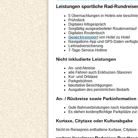
Leistungen sportliche Rad-Rundreisen
5 Übernachtungen in Hotels wie beschri
Frühstück
Digitales Infogespräch
Sorgfältig ausgearbeiteter Routenverlauf
Digitales Routenbuch
Gepäcktransport
von Hotel zu Hotel
Navigations-App und GPS-Daten verfügb
Leihradversicherung
7-Tage-Service-Hotline
Nicht inkludierte Leistungen
An- und Abreise
alle Fähren auch Enkhuizen-Stavoren
Kur- und Ortstaxe
Parkgebühren
fakultative Besichtigungen
Ausgaben des persönlichen Bedarfs
An- / Rückreise sowie Parkinformation
Gute Bahnverbindungen nach Harderwij
Es stehen kostenpflichtige Parkplätze zu
Kurtaxe, Citytaxe oder Kulturabgabe
Nicht im Reisepreis enthaltene Kurtaxe, Citytaxe