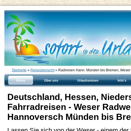
Startseite
»
Reiseübersicht
» Radreisen Hann. Münden bis Bremen, Wese
Home
Über uns
Urlaubsreisen
Info's
Deutschland, Hessen, Niede
Fahrradreisen - Weser Radwe
Hannoversch Münden bis Bre
Lassen Sie sich von der Weser - einem der