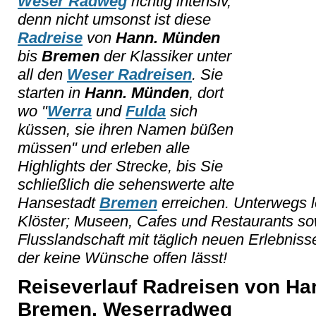
Weser Radweg
richtig intensiv,
denn nicht umsonst ist diese
Radreise
von
Hann. Münden
bis
Bremen
der Klassiker unter
all den
Weser Radreisen
. Sie
starten in
Hann. Münden
, dort
wo "
Werra
und
Fulda
sich
küssen, sie ihren Namen büßen
müssen" und erleben alle
Highlights der Strecke, bis Sie
schließlich die sehenswerte alte
Hansestadt
Bremen
erreichen. Unterwegs 
Klöster; Museen, Cafes und Restaurants s
Flusslandschaft mit täglich neuen Erlebniss
der keine Wünsche offen lässt!
Reiseverlauf Radreisen von Ha
Bremen, Weserradweg