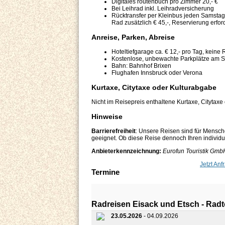
Digitales routenbuch pro Zimmer 20,- €
Bei Leihrad inkl. Leihradversicherung
Rücktransfer per Kleinbus jeden Samstag
Rad zusätzlich € 45,-, Reservierung erfor
Anreise, Parken, Abreise
Hoteltiefgarage ca. € 12,- pro Tag, keine
Kostenlose, unbewachte Parkplätze am S
Bahn: Bahnhof Brixen
Flughafen Innsbruck oder Verona
Kurtaxe, Citytaxe oder Kulturabgabe
Nicht im Reisepreis enthaltene Kurtaxe, Citytaxe
Hinweise
Barrierefreiheit
: Unsere Reisen sind für Mensch
geeignet. Ob diese Reise dennoch Ihren individuel
Anbieterkennzeichnung:
Eurofun Touristik GmbH
Jetzt Anf
Termine
Radreisen Eisack und Etsch - Radto
23.05.2026
- 04.09.2026