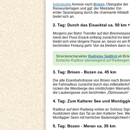
Individuelle
Anreise nach
Brixen
, Übergabe der
Reiseunterlagen und ggf. der Mieträder. Ein
erster Spaziergang durch die charmante Altstadt
bietet sich an.
2. Tag: Durch das Eisacktal ca. 50 km 
Morgens per Bahn Transfer auf den Brennerpass
meist den Fluss Eisack entlang zunächst ins klei
bietet sich eine längere Pause an, bevor es am
berühmten Festung geht. Von da bleiben dann nu
Streckencharakter
Radreise Südtirol
ab Bri
Einfache Radtour überwiegend auf Radwegen.
3. Tag: Brixen - Bozen ca. 45 km
Die alte Eisenbahntrasse von Brixen nach Bozen 
die Fahrradtour zunächst durch das mittelalterl
rücken die Weinberge des nördlichsten Weinan
die Laubengasse zum berühmten „Ötzimuseum“ und
4. Tag: Zum Kalterer See und Montiggl
Radtour auf dem Radweg vorbei an Schloss Sig
Ausblicken über das Tal an den Kalterer See. W
Montiggler Seen mit herrlicher Bademöglichkeit
5. Tag: Bozen - Meran ca. 35 km