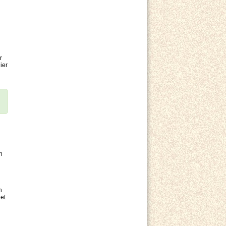
r
ier
h
n
et