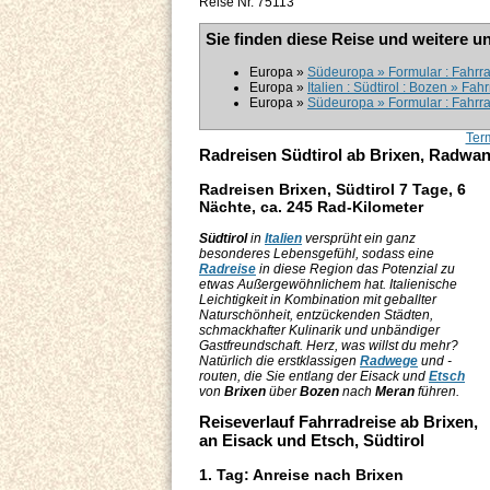
Reise Nr. 75113
Sie finden diese Reise und weitere u
Europa »
Südeuropa » Formular : Fahrra
Europa »
Italien : Südtirol : Bozen » Fah
Europa »
Südeuropa » Formular : Fahrr
Ter
Radreisen Südtirol ab Brixen, Radwand
Radreisen Brixen, Südtirol 7 Tage, 6
Nächte, ca. 245 Rad-Kilometer
Südtirol
in
Italien
versprüht ein ganz
besonderes Lebensgefühl, sodass eine
Radreise
in diese Region das Potenzial zu
etwas Außergewöhnlichem hat. Italienische
Leichtigkeit in Kombination mit geballter
Naturschönheit, entzückenden Städten,
schmackhafter Kulinarik und unbändiger
Gastfreundschaft. Herz, was willst du mehr?
Natürlich die erstklassigen
Radwege
und -
routen, die Sie entlang der Eisack und
Etsch
von
Brixen
über
Bozen
nach
Meran
führen.
Reiseverlauf Fahrradreise ab Brixen,
an Eisack und Etsch, Südtirol
1. Tag: Anreise nach Brixen