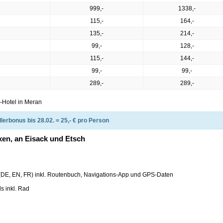
999,-
1338,-
115,-
164,-
135,-
214,-
99,-
128,-
115,-
144,-
99,-
99,-
289,-
289,-
*-Hotel in Meran
lerbonus bis 28.02. = 25,- € pro Person
xen, an Eisack und Etsch
 (DE, EN, FR) inkl. Routenbuch, Navigations-App und GPS-Daten
s inkl. Rad