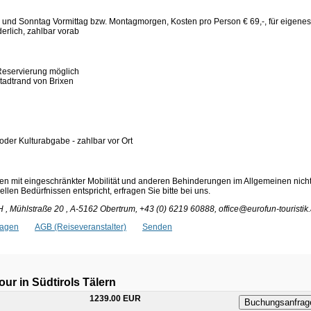
 und Sonntag Vormittag bzw. Montagmorgen, Kosten pro Person € 69,-, für eigenes
derlich, zahlbar vorab
 Reservierung möglich
tadtrand von Brixen
 oder Kulturabgabe - zahlbar vor Ort
en mit eingeschränkter Mobilität und anderen Behinderungen im Allgemeinen nich
len Bedürfnissen entspricht, erfragen Sie bitte bei uns.
 , Mühlstraße 20 , A-5162 Obertrum, +43 (0) 6219 60888, office@eurofun-touristik.
ragen
AGB (Reiseveranstalter)
Senden
ur in Südtirols Tälern
1239.00 EUR
Buchungsanfrag