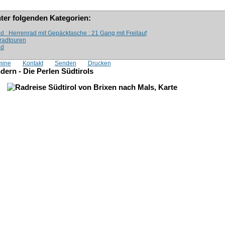
nter folgenden Kategorien:
d : Herrenrad mit Gepäcktasche : 21 Gang mit Freilauf
rradtouren
ad
mine
Kontakt
Senden
Drucken
ern - Die Perlen Südtirols