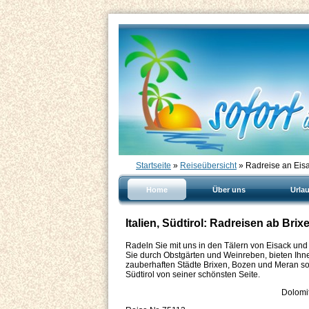
Startseite
»
Reiseübersicht
» Radreise an Eisa
Home
Über uns
Urla
Italien, Südtirol: Radreisen ab Brix
Radeln Sie mit uns in den Tälern von Eisack un
Sie durch Obstgärten und Weinreben, bieten Ihnen
zauberhaften Städte Brixen, Bozen und Meran s
Südtirol von seiner schönsten Seite.
Dolomi