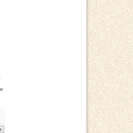
t
at
e