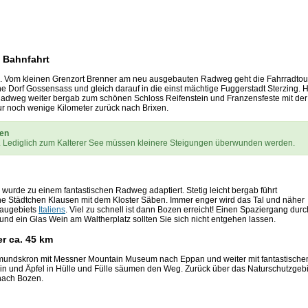
+ Bahnfahrt
. Vom kleinen Grenzort Brenner am neu ausgebauten Radweg geht die Fahrradtou
ne Dorf Gossensass und gleich darauf in die einst mächtige Fuggerstadt Sterzing. H
 Radweg weiter bergab zum schönen Schloss Reifenstein und Franzensfeste mit der
r noch wenige Kilometer zurück nach Brixen.
xen
 Lediglich zum Kalterer See müssen kleinere Steigungen überwunden werden.
wurde zu einem fantastischen Radweg adaptiert. Stetig leicht bergab führt
iche Städtchen Klausen mit dem Kloster Säben. Immer enger wird das Tal und näher
baugebiets
Italiens
. Viel zu schnell ist dann Bozen erreicht! Einen Spaziergang durc
 ein Glas Wein am Waltherplatz sollten Sie sich nicht entgehen lassen.
er ca. 45 km
mundskron mit Messner Mountain Museum nach Eppan und weiter mit fantastische
ein und Äpfel in Hülle und Fülle säumen den Weg. Zurück über das Naturschutzgebi
 nach Bozen.