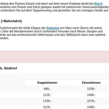
 entlang des Flusses Eisack und dann auf dem neuen Radweg direkt der
Etsch
enfluss von Passer und Etsch gelegen wartet mit zahlreichen Sehenswürdigkeite
g, schlendern Sie auf dem Tappeinerweg und genießen Sie ein cremiges Gelato auf
 (+Bahnfahrt)
unächst geht die letzte Etappe der
Radreise
von Mals nach Glurns mit seiner
uer. Über die Montaniruinen durch Schlanders hinunter nach Meran. Burgen und
cke auf das eindrucksvolle Ortlermassiv und das Stilfserjoch kann man radelnd
werden.
, Südtirol
Doppelzimmer
Einzelzimmer
999,-
1338,-
1129,-
1468,-
1239,-
1578,-
1129,-
1468,-