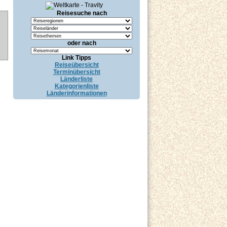
Reisesuche nach
oder nach
Link Tipps
Reiseübersicht
Terminübersicht
Länderliste
Kategorienliste
Länderinformationen