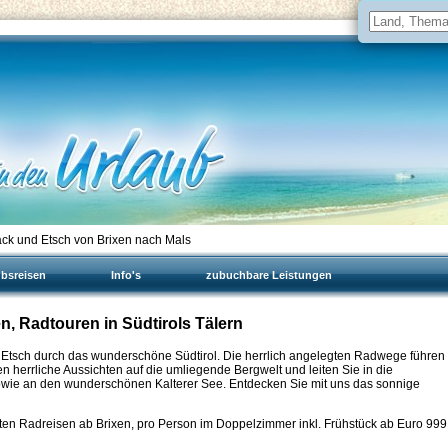
ck und Etsch von Brixen nach Mals
ubsreisen
Info's
zubuchbare Leistungen
en, Radtouren in Südtirols Tälern
d Etsch durch das wunderschöne Südtirol. Die herrlich angelegten Radwege führen
 herrliche Aussichten auf die umliegende Bergwelt und leiten Sie in die
owie an den wunderschönen Kalterer See. Entdecken Sie mit uns das sonnige
ten Radreisen ab Brixen, pro Person im Doppelzimmer inkl. Frühstück ab Euro
999