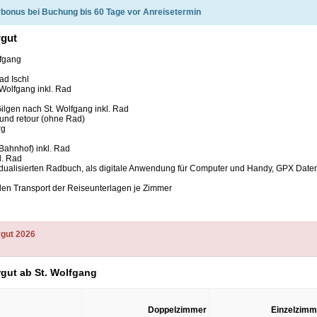
rbonus
bei Buchung bis 60 Tage vor Anreisetermin
rgut
lfgang
ad Ischl
 Wolfgang inkl. Rad
Gilgen nach St. Wolfgang inkl. Rad
 und retour (ohne Rad)
rg
-Bahnhof) inkl. Rad
l. Rad
vidualisierten Radbuch, als digitale Anwendung für Computer und Handy, GPX Date
len Transport der Reiseunterlagen je Zimmer
rgut 2026
rgut ab St. Wolfgang
Doppelzimmer
Einzelzimm