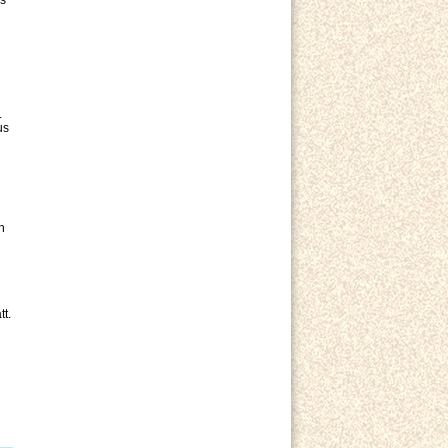
ls
.
us
n
t.