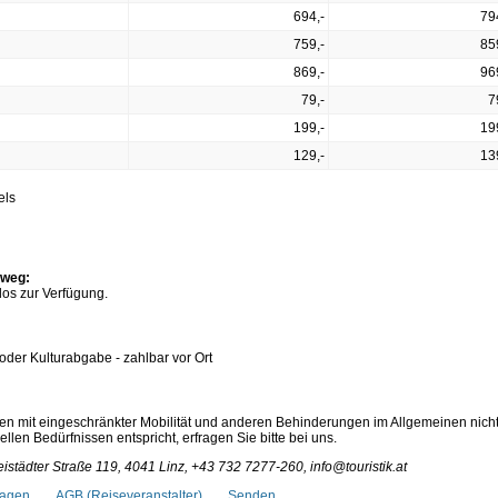
694,-
79
759,-
85
869,-
96
79,-
7
199,-
19
129,-
13
els
dweg:
los zur Verfügung.
 oder Kulturabgabe - zahlbar vor Ort
en mit eingeschränkter Mobilität und anderen Behinderungen im Allgemeinen nich
len Bedürfnissen entspricht, erfragen Sie bitte bei uns.
istädter Straße 119, 4041 Linz, +43 732 7277-260, info@touristik.at
ragen
AGB (Reiseveranstalter)
Senden