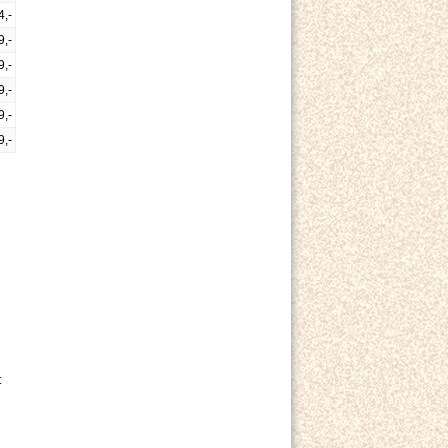
4,-
9,-
9,-
9,-
9,-
9,-
t