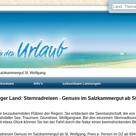
Salzkammergut St. Wolfgang
ubsreisen
Info's
zubuchbare Leistungen
urger Land: Sternradreisen - Genuss im Salzkammergut ab St
en bezauberndsten Plätzen der Region. Sie entdecken die Seenlandschaft, die von
lstätter See, Traunsee, Grundlsee, Wolfgangsee. Bei den einzelnen Sternradtour
t etwas Glück können Sie bei der Fahrt durch die Natur einen beeindruckenden Bl
adreisen Genuss im Salzkammergut ab St. Wolfgang, Preis p. Person im DZ ab
694