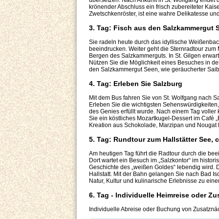
übersetzen. Nach Ankunft in St. Wolfgang endet 
krönender Abschluss ein frisch zubereiteter Kaise
Zwetschkenröster, ist eine wahre Delikatesse un
3. Tag: Fisch aus den Salzkammergut S
Sie radeln heute durch das idyllische Weißenbach
beeindrucken. Weiter geht die Sternradtour zum M
Bergen des Salzkammerguts. In St. Gilgen erwart
Nützen Sie die Möglichkeit eines Besuches in der
den Salzkammergut Seen, wie geräucherter Saibl
4. Tag: Erleben Sie Salzburg
Mit dem Bus fahren Sie von St. Wolfgang nach S
Erleben Sie die wichtigsten Sehenswürdigkeiten,
des Genies erfüllt wurde. Nach einem Tag voller 
Sie ein köstliches Mozartkugel-Dessert im Café 
Kreation aus Schokolade, Marzipan und Nougat l
5. Tag: Rundtour zum Hallstätter See, 
Am heutigen Tag führt die Radtour durch die bee
Dort wartet ein Besuch im „Salzkontor“ im histo
Geschichte des „weißen Goldes“ lebendig wird. D
Hallstatt. Mit der Bahn gelangen Sie nach Bad Is
Natur, Kultur und kulinarische Erlebnisse zu ei
6. Tag - Individuelle Heimreise oder Z
Individuelle Abreise oder Buchung von Zusatznä