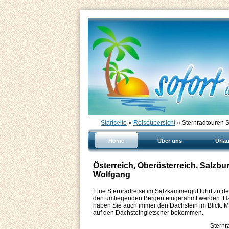
Startseite
»
Reiseübersicht
» Sternradtouren 
Home
Über uns
Urla
Österreich, Oberösterreich, Salzb
Wolfgang
Eine Sternradreise im Salzkammergut führt zu d
den umliegenden Bergen eingerahmt werden: Hal
haben Sie auch immer den Dachstein im Blick. Mi
auf den Dachsteingletscher bekommen.
Sternr