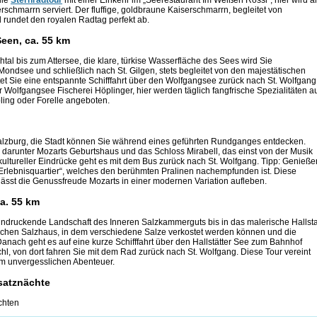
die
Sternradtour
mit einer Einkehr im „Seerestaurant Im Weißen Rössl“, hier wird a
rschmarrn serviert. Der fluffige, goldbraune Kaiserschmarrn, begleitet von
d rundet den royalen Radtag perfekt ab.
een, ca. 55 km
tal bis zum Attersee, die klare, türkise Wasserfläche des Sees wird Sie
ondsee und schließlich nach St. Gilgen, stets begleitet von den majestätischen
et Sie eine entspannte Schifffahrt über den Wolfgangsee zurück nach St. Wolfgang
 Wolfgangsee Fischerei Höplinger, hier werden täglich fangfrische Spezialitäten a
ing oder Forelle angeboten.
alzburg, die Stadt können Sie während eines geführten Rundganges entdecken.
 darunter Mozarts Geburtshaus und das Schloss Mirabell, das einst von der Musik
kultureller Eindrücke geht es mit dem Bus zurück nach St. Wolfgang. Tipp: Genieße
„Erlebnisquartier“, welches den berühmten Pralinen nachempfunden ist. Diese
ässt die Genussfreude Mozarts in einer modernen Variation aufleben.
ca. 55 km
indruckende Landschaft des Inneren Salzkammerguts bis in das malerische Hallstat
rischen Salzhaus, in dem verschiedene Salze verkostet werden können und die
anach geht es auf eine kurze Schifffahrt über den Hallstätter See zum Bahnhof
chl, von dort fahren Sie mit dem Rad zurück nach St. Wolfgang. Diese Tour vereint
nem unvergesslichen Abenteuer.
usatznächte
chten