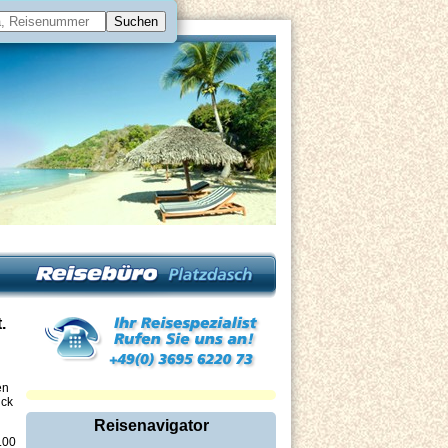
.
en
ick
Reisenavigator
.00