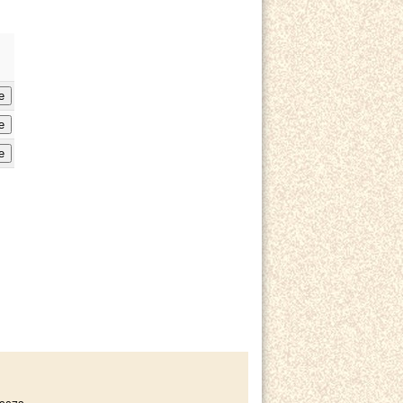
e
e
e