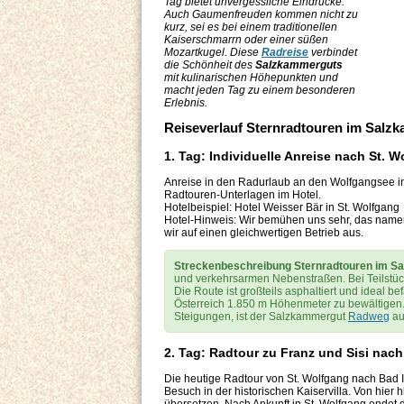
Tag bietet unvergessliche Eindrücke.
Auch Gaumenfreuden kommen nicht zu
kurz, sei es bei einem traditionellen
Kaiserschmarrn oder einer süßen
Mozartkugel. Diese
Radreise
verbindet
die Schönheit des
Salzkammerguts
mit kulinarischen Höhepunkten und
macht jeden Tag zu einem besonderen
Erlebnis.
Reiseverlauf Sternradtouren im Sal
1. Tag: Individuelle Anreise nach St. 
Anreise in den Radurlaub an den Wolfgangsee i
Radtouren-Unterlagen im Hotel.
Hotelbeispiel: Hotel Weisser Bär in St. Wolfgang
Hotel-Hinweis: Wir bemühen uns sehr, das nament
wir auf einen gleichwertigen Betrieb aus.
Streckenbeschreibung Sternradtouren im S
und verkehrsarmen Nebenstraßen. Bei Teilstücke
Die Route ist großteils asphaltiert und ideal b
Österreich 1.850 m Höhenmeter zu bewältigen
Steigungen, ist der Salzkammergut
Radweg
au
2. Tag: Radtour zu Franz und Sisi nach
Die heutige Radtour von St. Wolfgang nach Bad 
Besuch in der historischen Kaiservilla. Von hier 