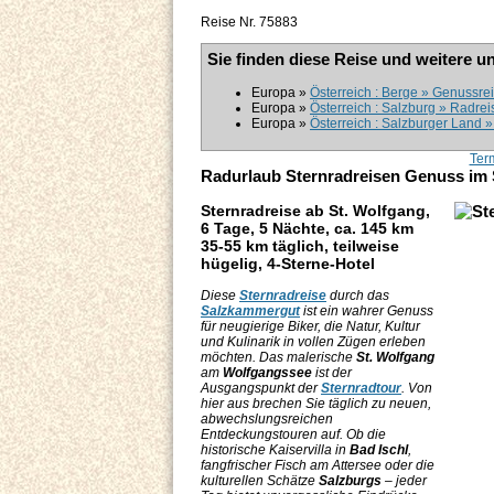
Reise Nr. 75883
Sie finden diese Reise und weitere u
Europa »
Österreich : Berge » Genussre
Europa »
Österreich : Salzburg » Radrei
Europa »
Österreich : Salzburger Land »
Ter
Radurlaub Sternradreisen Genuss im
Sternradreise ab St. Wolfgang,
6 Tage, 5 Nächte, ca. 145 km
35-55 km täglich, teilweise
hügelig, 4-Sterne-Hotel
Diese
Sternradreise
durch das
Salzkammergut
ist ein wahrer Genuss
für neugierige Biker, die Natur, Kultur
und Kulinarik in vollen Zügen erleben
möchten. Das malerische
St. Wolfgang
am
Wolfgangssee
ist der
Ausgangspunkt der
Sternradtour
. Von
hier aus brechen Sie täglich zu neuen,
abwechslungsreichen
Entdeckungstouren auf. Ob die
historische Kaiservilla in
Bad Ischl
,
fangfrischer Fisch am Attersee oder die
kulturellen Schätze
Salzburgs
– jeder