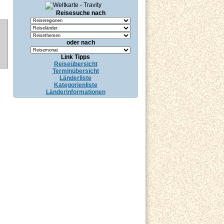
Reisesuche nach
oder nach
Link Tipps
Reiseübersicht
Terminübersicht
Länderliste
Kategorienliste
Länderinformationen