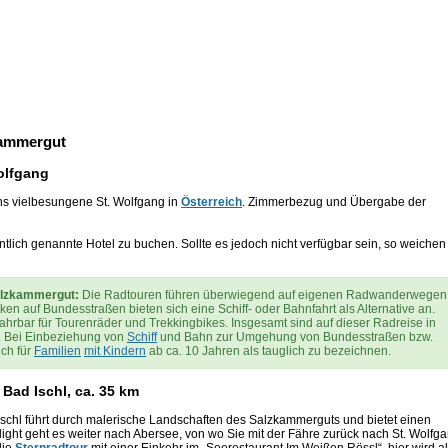
zkammergut
Wolfgang
ns vielbesungene St. Wolfgang in
Österreich
. Zimmerbezug und Übergabe der
lich genannte Hotel zu buchen. Sollte es jedoch nicht verfügbar sein, so weichen
alzkammergut:
Die Radtouren führen überwiegend auf eigenen Radwanderwegen
n auf Bundesstraßen bieten sich eine Schiff- oder Bahnfahrt als Alternative an.
efahrbar für Tourenräder und Trekkingbikes. Insgesamt sind auf dieser Radreise in
. Bei Einbeziehung von
Schiff
und Bahn zur Umgehung von Bundesstraßen bzw.
ch für
Familien
mit Kindern
ab ca. 10 Jahren als tauglich zu bezeichnen.
 Bad Ischl, ca. 35 km
Ischl führt durch malerische Landschaften des Salzkammerguts und bietet einen
hlight geht es weiter nach Abersee, von wo Sie mit der Fähre zurück nach St. Wolfg