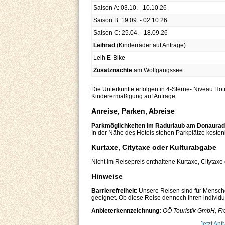
Saison A: 03.10. - 10.10.26
Saison B: 19.09. - 02.10.26
Saison C: 25.04. - 18.09.26
Leihrad
(Kinderräder auf Anfrage)
Leih E-Bike
Zusatznächte
am Wolfgangssee
Die Unterkünfte erfolgen in 4-Sterne- Niveau Hot
Kinderermäßigung auf Anfrage
Anreise, Parken, Abreise
Parkmöglichkeiten im Radurlaub am Donaura
In der Nähe des Hotels stehen Parkplätze kosten
Kurtaxe, Citytaxe oder Kulturabgabe
Nicht im Reisepreis enthaltene Kurtaxe, Citytaxe
Hinweise
Barrierefreiheit
: Unsere Reisen sind für Mensch
geeignet. Ob diese Reise dennoch Ihren individuel
Anbieterkennzeichnung:
OÖ Touristik GmbH, Fre
Jetzt Anf