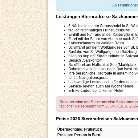
5% Frühbuche
Leistungen Sternradreise Salzkamme
5 Nächte in einem Genusshotel in St. Wo
täglich reichhaltiges Frühstücksbuffet
Eintritt und Führung in der Kaiservilla in B
Fahrt mit der Fähre von Abersee nach St.
Kaiserschmarrn im Weißen Rössl
Schifffahrt auf dem Wolfgangsee von St. 
Busfahrt von St. Wolfgang nach Salzburg
“Hop on hop off”-Stadtrundfahrt in Salzbu
Besuch „Salzkontor“
Schifffahrt am Hallstätter See (Marktplatz
Bahnfahrt von Hallstatt nach Bad Ischl ink
Ihre persönliche Radroute in einem indi
für Ihr Navigationsgerät
hochwertige Lenkertasche für den optima
Service-Telefon auch am Wochenende
E-Bike-Lademöglichkeit im Hotel
Reisetermine der Sternradreise Salzkamme
täglicher Reisebeginn vom 25.04. - 10.10.2026
Preise 2026 Sternradreisen Salzkamme
Übernachtung, Frühstück
Preis pro Person in Euro