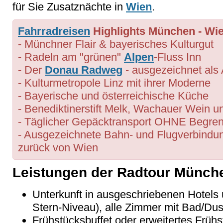
für Sie Zusatznächte in
Wien
.
Fahrradreisen
Highlights München - Wi
- Münchner Flair & bayerisches Kulturgut
- Radeln am "grünen"
Alpen
-Fluss Inn
- Der
Donau Radweg
- ausgezeichnet als
- Kulturmetropole Linz mit ihrer Moderne
- Bayerische und österreichische Küche
- Benediktinerstift Melk, Wachauer Wein un
- Täglicher Gepäcktransport OHNE Begre
- Ausgezeichnete Bahn- und Flugverbind
zurück von Wien
Leistungen der Radtour Münch
Unterkunft in ausgeschriebenen Hotels 
Stern-Niveau), alle Zimmer mit Bad/D
Frühstücksbuffet oder erweitertes Frühs