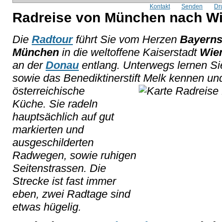
Kontakt
Senden
Dr
Radreise von München nach Wi
Die
Radtour
führt Sie vom Herzen
Bayern
München
in die weltoffene Kaiserstadt
Wie
an der
Donau
entlang. Unterwegs lernen Sie
sowie das Benediktinerstift Melk kennen un
österreichische
Küche. Sie radeln
hauptsächlich auf gut
markierten und
ausgeschilderten
Radwegen, sowie ruhigen
Seitenstrassen. Die
Strecke ist fast immer
eben, zwei Radtage sind
etwas hügelig.