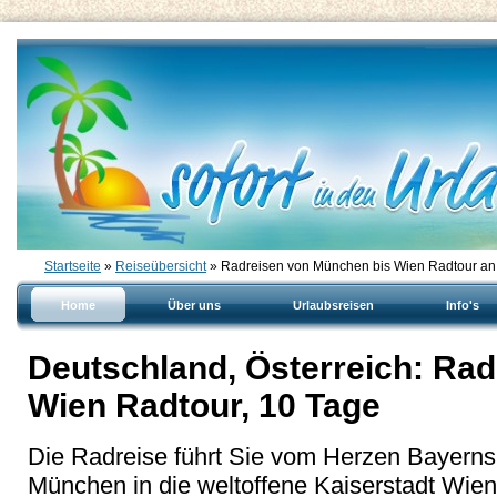
Startseite
»
Reiseübersicht
» Radreisen von München bis Wien Radtour an
Home
Über uns
Urlaubsreisen
Info's
Deutschland, Österreich: Ra
Wien Radtour, 10 Tage
Die Radreise führt Sie vom Herzen Bayerns
München in die weltoffene Kaiserstadt Wien