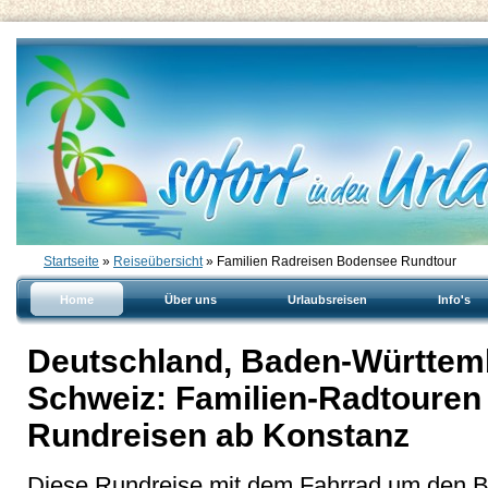
Startseite
»
Reiseübersicht
» Familien Radreisen Bodensee Rundtour
Home
Über uns
Urlaubsreisen
Info's
Deutschland, Baden-Württemb
Schweiz: Familien-Radtouren
Rundreisen ab Konstanz
Diese Rundreise mit dem Fahrrad um den Bo