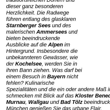
dieser ganz besonderen
Herzlichkeit. Die Radwege
führen entlang des glasklaren
Starnberger Sees
und des
malerischen
Ammersees
und
bieten beeindruckende
Ausblicke auf die
Alpen
im
Hintergrund. Insbesondere die
unbekannteren Gewässer, wie
der
Kochelsee
, werden Sie in
ihren Bann ziehen. Was darf bei
einem Besuch in
Bayern
nicht
fehlen? Kulinarische
Spezialitäten und die ein oder andere Maß i
schmecken mit Blick auf das
Kloster Bene
Murnau
,
Wallgau
und
Bad Tölz
beeindrucke
München genießen Sie das urbane Flair.