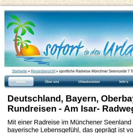
Startseite
»
Reiseübersicht
» sportliche Radreise Münchner Seenrunde 7 T
Home
Über uns
Urlaubsreisen
Info's
Deutschland, Bayern, Oberbay
Rundreisen - Am Isar- Radw
Mit einer Radreise im Münchener Seenland 
bayerische Lebensgefühl, das geprägt ist v