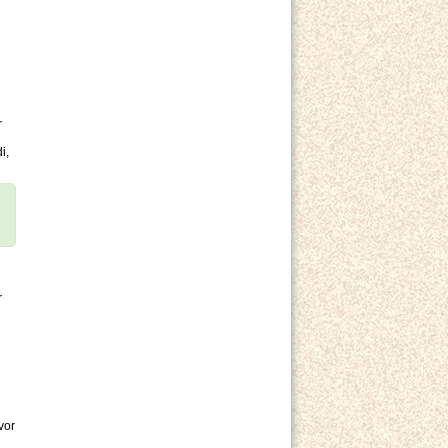
r
i,
r
vor