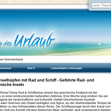
sen Griechenland
ubsreisen
Info's
zubuchbare Leistungen
Inselhüpfen mit Rad und Schiff - Geführte Rad- und
nische Inseln
Reise! Diese Rad & Schiffsreise vereint das griechische Festland mit der
zu einer eindrucksvollen kulturellen Zeitreise. Eine Woche lang erleben Sie per
ota die landschaftliche und kulturelle Vielfalt Griechenlands hautnah.
ie alten Griechen das Orakel befragten und Ägina, wo der strahlendweiße Tempel de
zählen zu den Höhepunkten dieser Reise. Die Schiffspassage durch den Kanal von
den Golf von Korinth mit dem Ägäischen Meer verbindet, wird unvergesslich bleiben