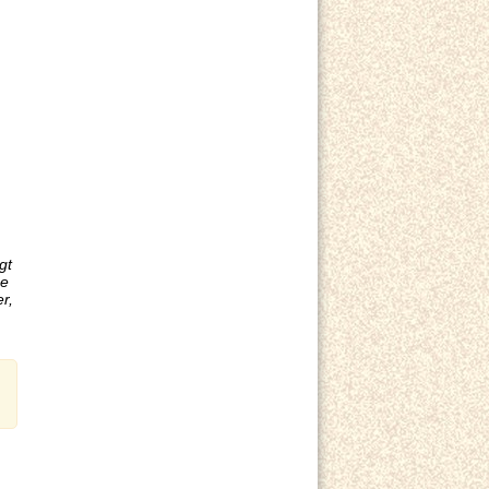
gt
se
r,