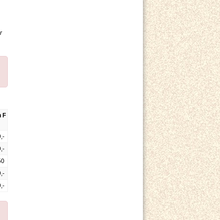
r
 F
,-
,-
50
,-
,-