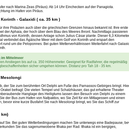
fer nach Marina Zeas (Piräus). Ab 14 Uhr Einchecken auf der Panagiota.
tung im Hafen von Piräus.
 Korinth - Galaxidi ( ca. 35 km )
r ihre Pistazien auch über die griechischen Grenzen hinaus bekannt ist. Ihre erste
el der Aphaia, der hoch über dem Blau des Meeres thront. Nachmittags passieren
 Isthmus von Korinth, dessen Anlage schon Julius Cäsar plante. Dieser 6,3 Kilomete
nal verbindet das Ägäische Meer mit dem Golf von Korinth und erspart den
rt rund um die Peloponnes. Bei guten Wetterverhältnissen Weiterfahrt nach Galaxid
nth.
n
im Mittelmeer
n Anstiegen bis auf ca. 350 Höhenmeter. Geeignet für Radfahrer, die regelmäßig
gbeschaffenheiten sicher umgehen können. Distanz pro Tah 18 - 35 km.
– Mesolongi
ab, der Sie zum berühmten Ort Delphi am Fuße des Parnassos-Gebirges bringt. Hie
s Orakel befragt. Die vielen Tempel und Schatzhäuser, das gut erhaltene Theater
temberaubende Hanglage des Heiligtums lassen den Besuch von Delphi zu einem
 Sie der Bus zum Hafen von Nafpaktos, wo Sie Zeit für ein Mittagessen und einen
bevor eine kurze Busfahrt Sie nach Mesolongi bringt, wo Sie das Schiff zur
5 km)
a auf Sie. Bei guten Wetterbedingungen machen Sie unterwegs eine Badepause, be
erkunden Sie das sagenumwobene Ithaka per Rad. Ithaka ist ein bergiges,