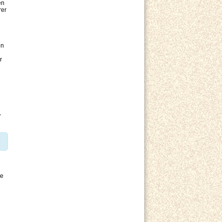
en
rer
en
r
r
ne
n