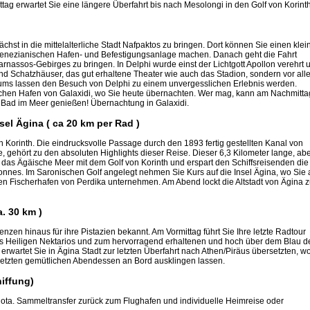
g erwartet Sie eine längere Überfahrt bis nach Mesolongi in den Golf von Korint
chst in die mittelalterliche Stadt Nafpaktos zu bringen. Dort können Sie einen klei
r venezianischen Hafen- und Befestigungsanlage machen. Danach geht die Fahrt
nassos-Gebirges zu bringen. In Delphi wurde einst der Lichtgott Apollon verehrt 
und Schatzhäuser, das gut erhaltene Theater wie auch das Stadion, sondern vor all
ms lassen den Besuch von Delphi zu einem unvergesslichen Erlebnis werden.
ischen Hafen von Galaxidi, wo Sie heute übernachten. Wer mag, kann am Nachmitta
 Bad im Meer genießen! Übernachtung in Galaxidi.
nsel Ägina ( ca 20 km per Rad )
n Korinth. Die eindrucksvolle Passage durch den 1893 fertig gestellten Kanal von
, gehört zu den absoluten Highlights dieser Reise. Dieser 6,3 Kilometer lange, ab
t das Ägäische Meer mit dem Golf von Korinth und erspart den Schiffsreisenden die
onnes. Im Saronischen Golf angelegt nehmen Sie Kurs auf die Insel Ägina, wo Sie
n Fischerhafen von Perdika unternehmen. Am Abend lockt die Altstadt von Ägina 
a. 30 km )
enzen hinaus für ihre Pistazien bekannt. Am Vormittag führt Sie Ihre letzte Radtour
des Heiligen Nektarios und zum hervorragend erhaltenen und hoch über dem Blau d
erwartet Sie in Ägina Stadt zur letzten Überfahrt nach Athen/Piräus übersetzten, w
 letzten gemütlichen Abendessen an Bord ausklingen lassen.
hiffung)
ta. Sammeltransfer zurück zum Flughafen und individuelle Heimreise oder