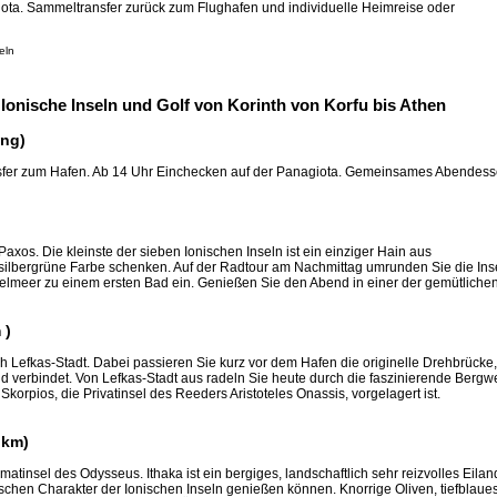
ta. Sammeltransfer zurück zum Flughafen und individuelle Heimreise oder
Ionische Inseln und Golf von Korinth von Korfu bis Athen
ung)
nsfer zum Hafen. Ab 14 Uhr Einchecken auf der Panagiota. Gemeinsames Abendes
axos. Die kleinste der sieben Ionischen Inseln ist ein einziger Hain aus
ilbergrüne Farbe schenken. Auf der Radtour am Nachmittag umrunden Sie die Ins
ttelmeer zu einem ersten Bad ein. Genießen Sie den Abend in einer der gemütliche
 )
h Lefkas-Stadt. Dabei passieren Sie kurz vor dem Hafen die originelle Drehbrücke,
nd verbindet. Von Lefkas-Stadt aus radeln Sie heute durch die faszinierende Bergwe
Skorpios, die Privatinsel des Reeders Aristoteles Onassis, vorgelagert ist.
 km)
tinsel des Odysseus. Ithaka ist ein bergiges, landschaftlich sehr reizvolles Eilan
ischen Charakter der Ionischen Inseln genießen können. Knorrige Oliven, tiefblaue