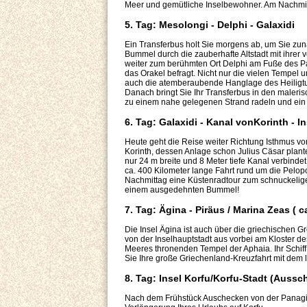
Meer und gemütliche Inselbewohner. Am Nachmitta
5. Tag: Mesolongi - Delphi - Galaxidi
Ein Transferbus holt Sie morgens ab, um Sie zunä
Bummel durch die zauberhafte Altstadt mit ihre
weiter zum berühmten Ort Delphi am Fuße des Par
das Orakel befragt. Nicht nur die vielen Tempel 
auch die atemberaubende Hanglage des Heiligtu
Danach bringt Sie Ihr Transferbus in den maler
zu einem nahe gelegenen Strand radeln und ein
6. Tag: Galaxidi - Kanal vonKorinth - I
Heute geht die Reise weiter Richtung Isthmus vo
Korinth, dessen Anlage schon Julius Cäsar plante
nur 24 m breite und 8 Meter tiefe Kanal verbinde
ca. 400 Kilometer lange Fahrt rund um die Pelop
Nachmittag eine Küstenradtour zum schnuckelige
einem ausgedehnten Bummel!
7. Tag: Ägina - Piräus / Marina Zeas ( c
Die Insel Ägina ist auch über die griechischen Gr
von der Inselhauptstadt aus vorbei am Kloster 
Meeres thronenden Tempel der Aphaia. Ihr Schiff 
Sie Ihre große Griechenland-Kreuzfahrt mit dem
8. Tag: Insel Korfu/Korfu-Stadt (Aussc
Nach dem Frühstück Auschecken von der Panagio