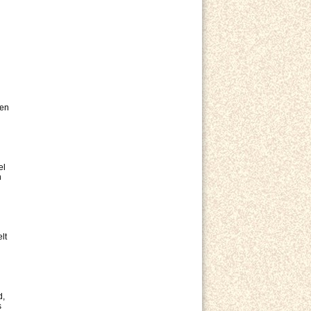
sen
el
n
lt
d,
s