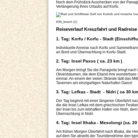
Nach dem Frühstück Auschecken von der Panagio
Verlängerung Ihres Urlaubs auf Korfu.
ION_beach (1)
Reiseverlauf Kreuzfahrt und Radreise 
1. Tag: Korfu / Korfu - Stadt (Einschiff
Individuelle Anreise nach Korfu und Sammeltra
an Bord und Übernachtung in Korfu-Stadt.
2. Tag: Insel Paxos ( ca. 23 km )
Am Morgen bringt Sie die Panagiota bringt nach P
Olivenbäumen, die dem Eiland ihre wunderbare s
einmal. An einem der vielen Strände lädt das Mi
Tavernen am einzigartigen Naturhafen Gaios!
3. Tag: Lefkas - Stadt - Nidri ( ca 30 km
Der Tag beginnt mit einer längeren Überfahrt nac
die die Insel Lefkas mit dem griechischen Festla
der Insel bis zum lebhaften Hafen von Nidri, dem 
Übernachtung in Nidri.
4. Tag: Insel Ithaka - Mesolongi (ca. 20
Am frühen Morgen Überfahrt nach Ithaka, die Heima
auf dem Sie abseits der Touristenströme den typ