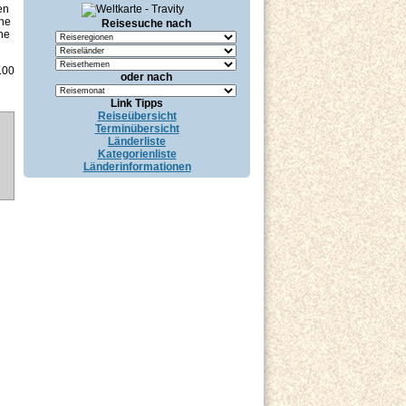
en
che
Reisesuche nach
ne
.00
oder nach
Link Tipps
Reiseübersicht
Terminübersicht
Länderliste
Kategorienliste
Länderinformationen