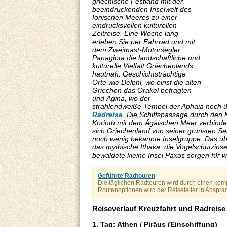
griechische Festland mit der
beeindruckenden Inselwelt des
Ionischen Meeres zu einer
eindrucksvollen kulturellen
Zeitreise. Eine Woche lang
erleben Sie per Fahrrad und mit
dem Zweimast-Motorsegler
Panagiota die landschaftliche und
kulturelle Vielfalt Griechenlands
hautnah. Geschichtsträchtige
Orte wie Delphi, wo einst die alten
Griechen das Orakel befragten
und Ägina, wo der
strahlendweiße Tempel der Aphaia hoch ü
Radreise
. Die Schiffspassage durch den 
Korinth mit dem Ägäischen Meer verbindet,
sich Griechenland von seiner grünsten Se
noch wenig bekannte Inselgruppe. Das üb
das mythische Ithaka, die Vogelschutzinse
bewaldete kleine Insel Paxos sorgen für 
Geführte Radtouren
Die täglichen Radtouren wird durch einen kom
Routenoptionen wird der Reiseleiter in Abspra
Reiseverlauf Kreuzfahrt und Radreise 
1. Tag: Athen / Piräus (Einschiffung)