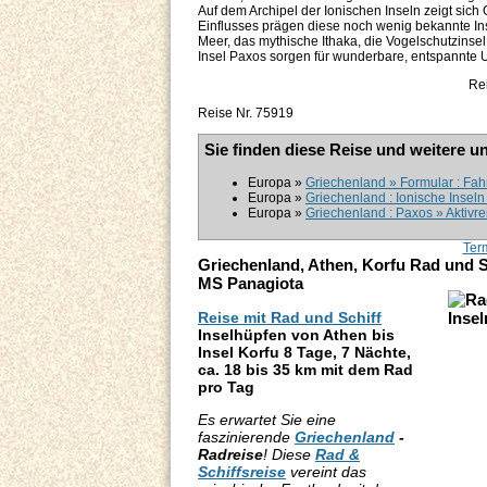
Auf dem Archipel der Ionischen Inseln zeigt sic
Einflusses prägen diese noch wenig bekannte In
Meer, das mythische Ithaka, die Vogelschutzinsel
Insel Paxos sorgen für wunderbare, entspannte 
Rei
Reise Nr. 75919
Sie finden diese Reise und weitere u
Europa »
Griechenland » Formular : Fah
Europa »
Griechenland : Ionische Inseln
Europa »
Griechenland : Paxos » Aktivre
Ter
Griechenland, Athen, Korfu Rad und Sc
MS Panagiota
Reise mit Rad und Schiff
Inselhüpfen von Athen bis
Insel Korfu 8 Tage, 7 Nächte,
ca. 18 bis 35 km mit dem Rad
pro Tag
Es erwartet Sie eine
faszinierende
Griechenland
-
Radreise
! Diese
Rad &
Schiffsreise
vereint das