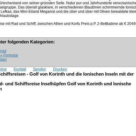
h Griechenland von seiner grünsten Seite. Natur pur und Jahrhunderte venezianisch
selgruppe. Das überall glasklare, in verschiedenen Blautönen schimmernde Ionis
 Lefkas, das Mini-Eiland Meganisi und die über und über mit Oliven bewaldete klei
Urlaubstage.
se mit Rad und Schiff, zwischen Athen und Korfu Preis p.P. 2-Bettkabine ab €
2049
nter folgenden Kategorien:
rrad
 » Formular
isen
mine
Kontakt
Senden
Drucken
hiffsreisen - Golf von Korinth und die Ionischen Inseln mit der