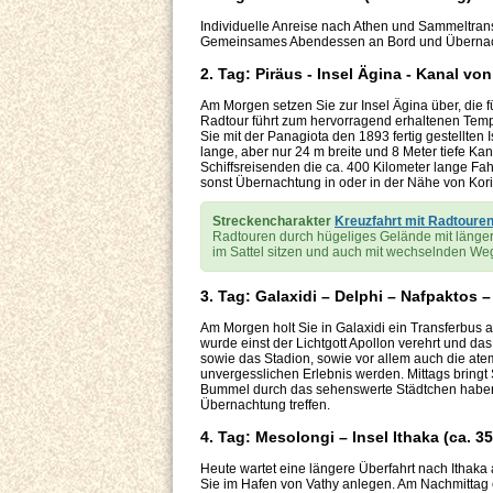
Individuelle Anreise nach Athen und Sammeltrans
Gemeinsames Abendessen an Bord und Übernach
2. Tag: Piräus - Insel Ägina - Kanal von
Am Morgen setzen Sie zur Insel Ägina über, die fü
Radtour führt zum hervorragend erhaltenen Temp
Sie mit der Panagiota den 1893 fertig gestellten
lange, aber nur 24 m breite und 8 Meter tiefe Ka
Schiffsreisenden die ca. 400 Kilometer lange Fah
sonst Übernachtung in oder in der Nähe von Kori
Streckencharakter
Kreuzfahrt mit Radtoure
Radtouren durch hügeliges Gelände mit längere
im Sattel sitzen und auch mit wechselnden We
3. Tag: Galaxidi – Delphi – Nafpaktos 
Am Morgen holt Sie in Galaxidi ein Transferbus 
wurde einst der Lichtgott Apollon verehrt und da
sowie das Stadion, sowie vor allem auch die a
unvergesslichen Erlebnis werden. Mittags bringt
Bummel durch das sehenswerte Städtchen haben, 
Übernachtung treffen.
4. Tag: Mesolongi – Insel Ithaka (ca. 3
Heute wartet eine längere Überfahrt nach Ithak
Sie im Hafen von Vathy anlegen. Am Nachmittag 