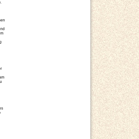
h.
nen
und
em
g
er
 am
zu
es
o