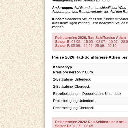
Verlängerung Ihres Urlaubs auf Korfu
Änderungen:
Auf Grund unterschiedlicher Wind-
Änderungen des Routenverlaufs vor. Auf den Rad
Kinder:
Bedenken Sie, dass nur Kinder mit eine
Kraft bewältigen können. Bitte beachten Sie, da
können.
Reisetermine 2026, Rad-Schiffsreise Athen -
Saison E:
08.05. - 15.05. , 03.07. - 10.07. , 28.0
Saison F:
05.06. - 12.06., 25.09. - 02.10.
Preise 2026 Rad-Schiffsreise Athen bis
Kabinentyp
Preis pro Person in Euro
2-Bettkabine Unterdeck
2-Bettkabine Oberdeck
Einzelbelegung in Doppelkabine Unterdeck
Dreierbelegung Unterdeck
Dreierbelegung Oberdeck
Reisetermine 2026: Rad-Schiffsreise Korfu -
Saison D:
01.05. - 08.05.