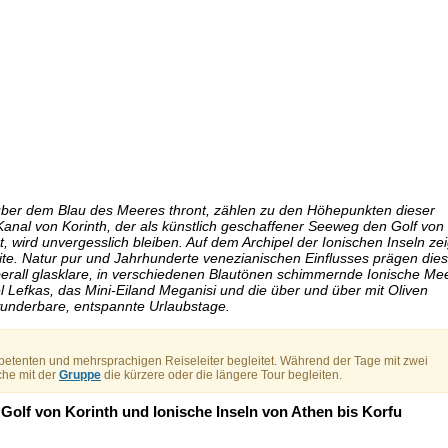
ber dem Blau des Meeres thront, zählen zu den Höhepunkten dieser
Kanal von Korinth, der als künstlich geschaffener Seeweg den Golf von
 wird unvergesslich bleiben. Auf dem Archipel der Ionischen Inseln zei
ite. Natur pur und Jahrhunderte venezianischen Einflusses prägen die
erall glasklare, in verschiedenen Blautönen schimmernde Ionische Mee
l Lefkas, das Mini-Eiland Meganisi und die über und über mit Oliven
wunderbare, entspannte Urlaubstage.
petenten und mehrsprachigen Reiseleiter begleitet. Während der Tage mit zwei
che mit der
Gruppe
die kürzere oder die längere Tour begleiten.
Golf von Korinth und Ionische Inseln von Athen bis Korfu