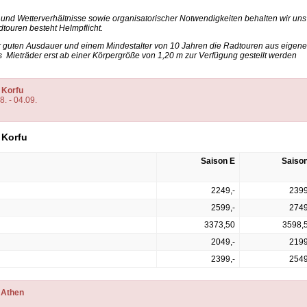
 und Wetterverhältnisse sowie organisatorischer Notwendigkeiten behalten wir uns
touren besteht Helmpflicht.
r guten Ausdauer und einem Mindestalter von 10 Jahren die Radtouren aus eigene
ss Mieträder erst ab einer Körpergröße von 1,20 m zur Verfügung gestellt werden
 Korfu
8. - 04.09.
 Korfu
Saison E
Saison
2249,-
2399
2599,-
2749
3373,50
3598,
2049,-
2199
2399,-
2549
 Athen