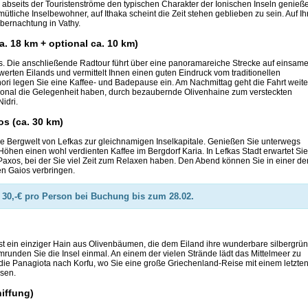
ie abseits der Touristenströme den typischen Charakter der Ionischen Inseln genieß
tliche Inselbewohner, auf Ithaka scheint die Zeit stehen geblieben zu sein. Auf Ih
Übernachtung in Vathy.
ca. 18 km + optional ca. 10 km)
. Die anschließende Radtour führt über eine panoramareiche Strecke auf einsam
swerten Eilands und vermittelt Ihnen einen guten Eindruck vom traditionellen
ori legen Sie eine Kaffee- und Badepause ein. Am Nachmittag geht die Fahrt weite
tional die Gelegenheit haben, durch bezaubernde Olivenhaine zum versteckten
Nidri.
os (ca. 30 km)
lle Bergwelt von Lefkas zur gleichnamigen Inselkapitale. Genießen Sie unterwegs
 Höhen einen wohl verdienten Kaffee im Bergdorf Karia. In Lefkas Stadt erwartet Sie
Paxos, bei der Sie viel Zeit zum Relaxen haben. Den Abend können Sie in einer de
en Gaios verbringen.
30,-€ pro Person bei Buchung bis zum 28.02.
 ist ein einziger Hain aus Olivenbäumen, die dem Eiland ihre wunderbare silbergrü
runden Sie die Insel einmal. An einem der vielen Strände lädt das Mittelmeer zu
 die Panagiota nach Korfu, wo Sie eine große Griechenland-Reise mit einem letzte
ssen.
hiffung)