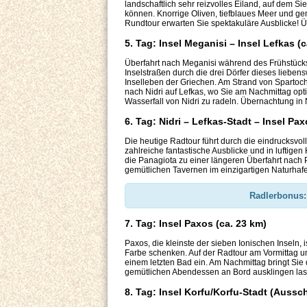
landschaftlich sehr reizvolles Eiland, auf dem S
können. Knorrige Oliven, tiefblaues Meer und gemü
Rundtour erwarten Sie spektakuläre Ausblicke! 
5. Tag: Insel Meganisi – Insel Lefkas (
Überfahrt nach Meganisi während des Frühstücks
Inselstraßen durch die drei Dörfer dieses lieben
Inselleben der Griechen. Am Strand von Spartoch
nach Nidri auf Lefkas, wo Sie am Nachmittag op
Wasserfall von Nidri zu radeln. Übernachtung in 
6. Tag: Nidri – Lefkas-Stadt – Insel Pax
Die heutige Radtour führt durch die eindrucksvo
zahlreiche fantastische Ausblicke und in luftigen
die Panagiota zu einer längeren Überfahrt nach 
gemütlichen Tavernen im einzigartigen Naturhaf
Radlerbonus:
7. Tag: Insel Paxos (ca. 23 km)
Paxos, die kleinste der sieben Ionischen Inseln,
Farbe schenken. Auf der Radtour am Vormittag um
einem letzten Bad ein. Am Nachmittag bringt Sie
gemütlichen Abendessen an Bord ausklingen la
8. Tag: Insel Korfu/Korfu-Stadt (Aussc