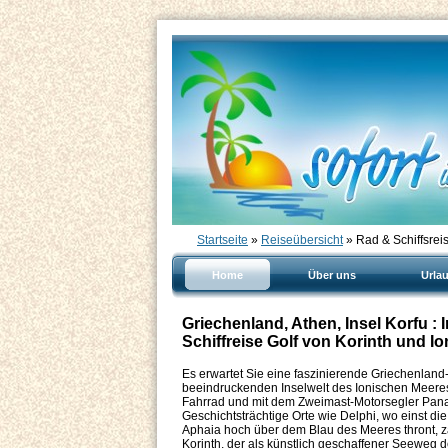
Startseite
»
Reiseübersicht
» Rad & Schiffsrei
Home
Über uns
Urla
Griechenland, Athen, Insel Korfu : 
Schiffreise Golf von Korinth und Io
Es erwartet Sie eine faszinierende Griechenland-
beeindruckenden Inselwelt des Ionischen Meeres 
Fahrrad und mit dem Zweimast-Motorsegler Panagi
Geschichtsträchtige Orte wie Delphi, wo einst d
Aphaia hoch über dem Blau des Meeres thront, 
Korinth, der als künstlich geschaffener Seeweg 