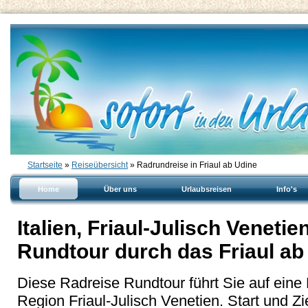
Startseite
»
Reiseübersicht
» Radrundreise in Friaul ab Udine
Home
Über uns
Urlaubsreisen
Info's
Italien, Friaul-Julisch Venetie
Rundtour durch das Friaul ab
Diese Radreise Rundtour führt Sie auf eine
Region Friaul-Julisch Venetien. Start und Zie