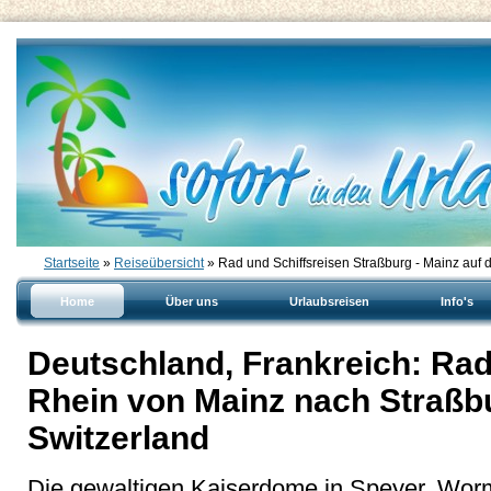
Startseite
»
Reiseübersicht
» Rad und Schiffsreisen Straßburg - Mainz auf
Home
Über uns
Urlaubsreisen
Info's
Deutschland, Frankreich: Rad
Rhein von Mainz nach Straßbu
Switzerland
Die gewaltigen Kaiserdome in Speyer, Wor