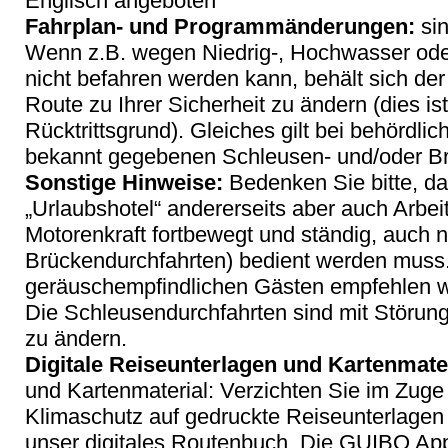
Englisch angeboten
Fahrplan- und Programmänderungen:
sin
Wenn z.B. wegen Niedrig-, Hochwasser oder
nicht befahren werden kann, behält sich der
Route zu Ihrer Sicherheit zu ändern (dies is
Rücktrittsgrund). Gleiches gilt bei behördli
bekannt gegebenen Schleusen- und/oder Br
Sonstige Hinweise:
Bedenken Sie bitte, das
„Urlaubshotel“ andererseits aber auch Arbeit
Motorenkraft fortbewegt und ständig, auch n
Brückendurchfahrten) bedient werden muss
geräuschempfindlichen Gästen empfehlen wi
Die Schleusendurchfahrten sind mit Störung
zu ändern.
Digitale Reiseunterlagen und Kartenmater
und Kartenmaterial: Verzichten Sie im Zuge
Klimaschutz auf gedruckte Reiseunterlagen 
unser digitales Routenbuch. Die GUIBO App i